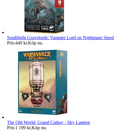
Soulblight Gravelords: Vampire Lord on Nightmare Steed
Pris:
449 kr
,
Köp nu
.
The Old World: Grand Cathay - Sky Lantern
Pris:
1 199 kr
,
Köp nu
.