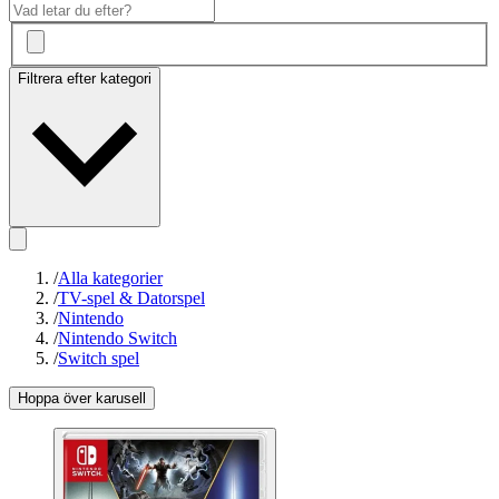
Filtrera efter kategori
/
Alla kategorier
/
TV-spel & Datorspel
/
Nintendo
/
Nintendo Switch
/
Switch spel
Hoppa över karusell