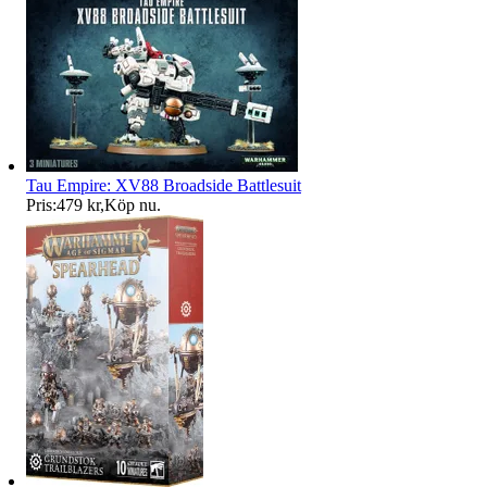
Tau Empire: XV88 Broadside Battlesuit
Pris:
479 kr
,
Köp nu
.