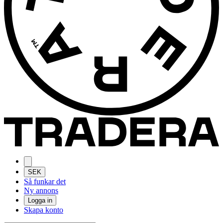
SEK
Så funkar det
Ny annons
Logga in
Skapa konto