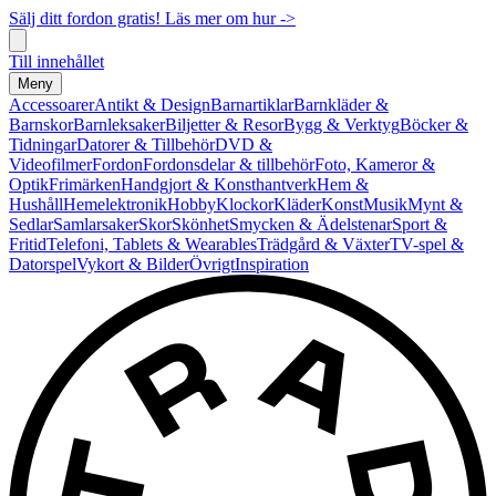
Sälj ditt fordon gratis! Läs mer om hur ->
Till innehållet
Meny
Accessoarer
Antikt & Design
Barnartiklar
Barnkläder &
Barnskor
Barnleksaker
Biljetter & Resor
Bygg & Verktyg
Böcker &
Tidningar
Datorer & Tillbehör
DVD &
Videofilmer
Fordon
Fordonsdelar & tillbehör
Foto, Kameror &
Optik
Frimärken
Handgjort & Konsthantverk
Hem &
Hushåll
Hemelektronik
Hobby
Klockor
Kläder
Konst
Musik
Mynt &
Sedlar
Samlarsaker
Skor
Skönhet
Smycken & Ädelstenar
Sport &
Fritid
Telefoni, Tablets & Wearables
Trädgård & Växter
TV-spel &
Datorspel
Vykort & Bilder
Övrigt
Inspiration