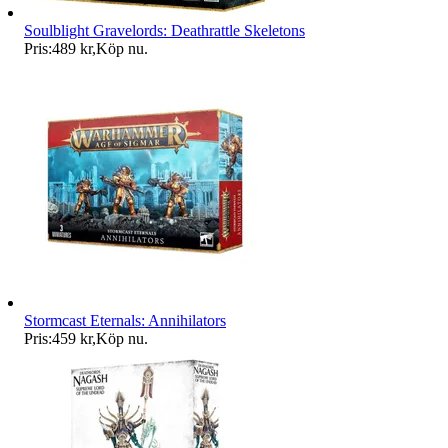
Soulblight Gravelords: Deathrattle Skeletons
Pris:
489 kr
,
Köp nu
.
Stormcast Eternals: Annihilators
Pris:
459 kr
,
Köp nu
.