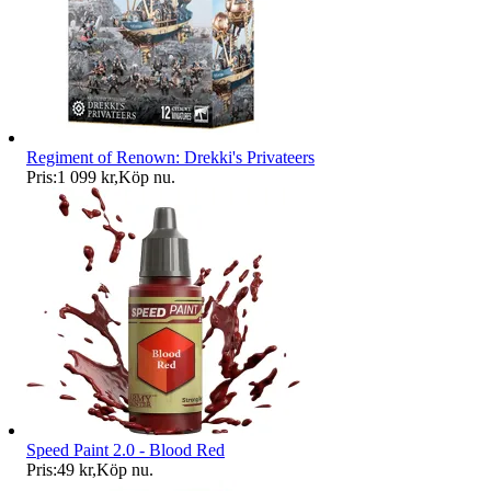
Regiment of Renown: Drekki's Privateers
Pris:
1 099 kr
,
Köp nu
.
Speed Paint 2.0 - Blood Red
Pris:
49 kr
,
Köp nu
.