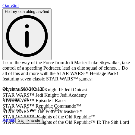
Oanvänt
Helt ny och aldrig använd
Learn the way of the Force from Jedi Master Luke Skywalker, take
control of a speeding Podracer, lead an elite squad of clones… Do
all of this and more with the STAR WARS™ Heritage Pack!
featuring seven classic STAR WARS™ games:
Objektnr
666 282 123
STAR WARS™ Jedi Knight II: Jedi Outcast
STAR WARS™ Jedi Knight: Jedi Academy
Visningar
746
STAR WARS™ Episode I Racer
STAR WARS™ Republic Commando™
Publicerad
11 mar 2025 14:08
STAR WARS™: The Force Unleashed™
STAR WARS™: Knights of the Old Republic™
Anmäl
Sälj liknande
STAR WARS™: Knights of the Old Republic™ II: The Sith Lord