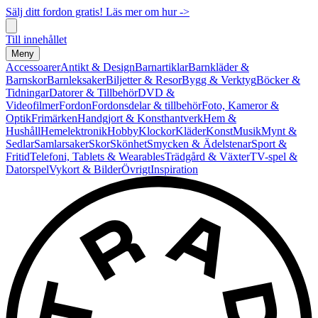
Sälj ditt fordon gratis! Läs mer om hur ->
Till innehållet
Meny
Accessoarer
Antikt & Design
Barnartiklar
Barnkläder &
Barnskor
Barnleksaker
Biljetter & Resor
Bygg & Verktyg
Böcker &
Tidningar
Datorer & Tillbehör
DVD &
Videofilmer
Fordon
Fordonsdelar & tillbehör
Foto, Kameror &
Optik
Frimärken
Handgjort & Konsthantverk
Hem &
Hushåll
Hemelektronik
Hobby
Klockor
Kläder
Konst
Musik
Mynt &
Sedlar
Samlarsaker
Skor
Skönhet
Smycken & Ädelstenar
Sport &
Fritid
Telefoni, Tablets & Wearables
Trädgård & Växter
TV-spel &
Datorspel
Vykort & Bilder
Övrigt
Inspiration