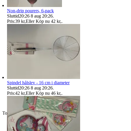
Non-drip pourers, 6-pack
Sluttid
20:26
8 aug 20:26
.
Pris:
39 kr
,
Eller Köp nu
42 kr
,
.
Spindel hålslev - 16 cm i diameter
Sluttid
20:26
8 aug 20:26
.
Pris:
42 kr
,
Eller Köp nu
46 kr
,
.
Toppsäljare