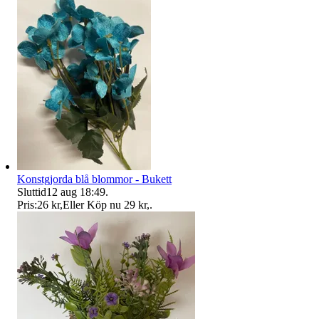
Konstgjorda blå blommor - Bukett
Sluttid
12 aug 18:49
.
Pris:
26 kr
,
Eller Köp nu
29 kr
,
.