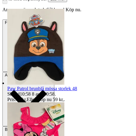
Annonsen är avslutad. Såld med Köp nu.
Frakt
22 kr Annat fraktsätt
Avhämtning
Borås, Sverige
Paw Patrol brunblå mössa storlek 48
Sluttid
10:58
8 aug 10:58
.
Pris:
49 kr
,
Eller Köp nu
59 kr
,
.
Betalning
Via Tradera