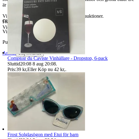
är lämpliga för dekoration i vaser.
Vi samfraktar , så titta även på våra andra auktioner.
Objektnr
732 636 141
Frakt sker efter betalning.
Vid två köp medföljer liten gåva.
Visningar
92
Publicerad
21 maj 11:22
Anmäl
Sälj liknande
Comptoir du Caviste Vinhällare - Dropstop, 6-pack
Sluttid
20:08
8 aug 20:08
.
Pris:
39 kr
,
Eller Köp nu
42 kr
,
.
Frost Solglasögon med Etui för barn