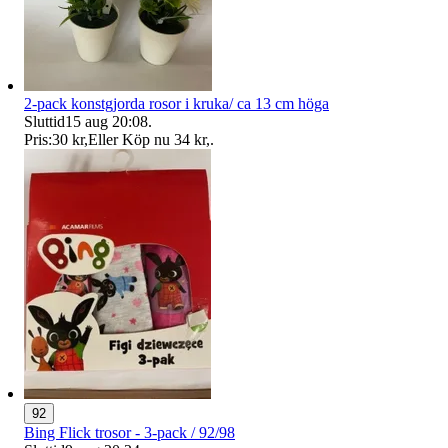
2-pack konstgjorda rosor i kruka/ ca 13 cm höga
Sluttid
15 aug 20:08
.
Pris:
30 kr
,
Eller Köp nu
34 kr
,
.
92
Bing Flick trosor - 3-pack / 92/98