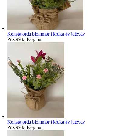
Konstgjorda blommor i kruka av juteväv
Pris:
99 kr
,
Köp nu
.
Konstgjorda blommor i kruka av juteväv
Pris:
99 kr
,
Köp nu
.