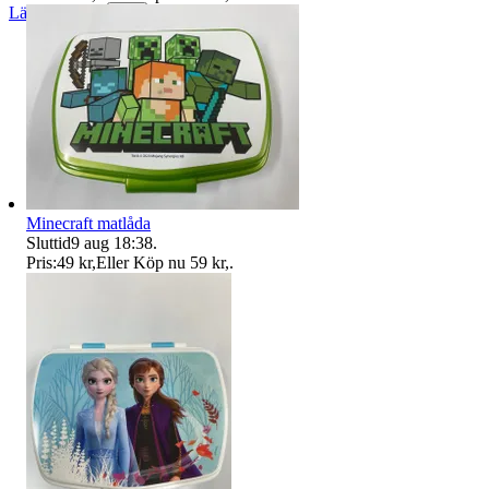
Läs omdömen
Följ
Minecraft matlåda
Sluttid
9 aug 18:38
.
Pris:
49 kr
,
Eller Köp nu
59 kr
,
.