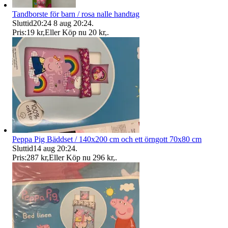
Tandborste för barn / rosa nalle handtag
Sluttid
20:24
8 aug 20:24
.
Pris:
19 kr
,
Eller Köp nu
20 kr
,
.
Peppa Pig Bäddset / 140x200 cm och ett örngott 70x80 cm
Sluttid
14 aug 20:24
.
Pris:
287 kr
,
Eller Köp nu
296 kr
,
.