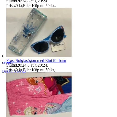
Sluttid
20:24
8 aug 20:24
.
Pris:
49 kr
,
Eller Köp nu
59 kr
,
.
Frost Solglasögon med Etui för barn
svopt1
Sluttid
20:24
8 aug 20:24
.
Pris:
49 kr
,
Eller Köp nu
59 kr
,
.
Borås
,
Sverige