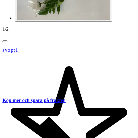
1
/
2
svopt1
Köp mer och spara på frakten