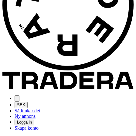
SEK
Så funkar det
Ny annons
Logga in
Skapa konto