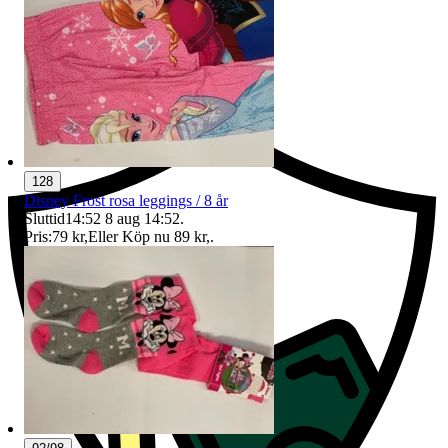
Ersättning om du inte får din vara
128
Disney Frost rosa leggings / 8 år
Sluttid
14:52
8 aug 14:52
.
Pris:
79 kr
,
Eller Köp nu
89 kr
,
.