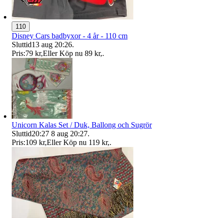
110
Disney Cars badbyxor - 4 år - 110 cm
Sluttid
13 aug 20:26
.
Pris:
79 kr
,
Eller Köp nu
89 kr
,
.
Unicorn Kalas Set / Duk, Ballong och Sugrör
Sluttid
20:27
8 aug 20:27
.
Pris:
109 kr
,
Eller Köp nu
119 kr
,
.