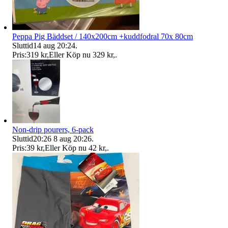
Peppa Pig Bäddset / 140x200cm +kuddfodral 70x 80cm
Sluttid
14 aug 20:24
.
Pris:
319 kr
,
Eller Köp nu
329 kr
,
.
Non-drip pourers, 6-pack
Sluttid
20:26
8 aug 20:26
.
Pris:
39 kr
,
Eller Köp nu
42 kr
,
.