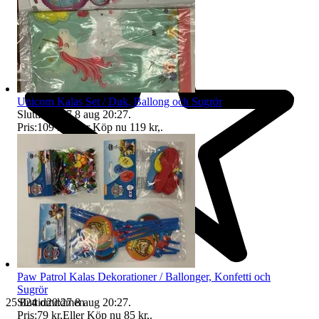
Unicorn Kalas Set / Duk, Ballong och Sugrör
Sluttid
20:27
8 aug 20:27
.
Pris:
109 kr
,
Eller Köp nu
119 kr
,
.
Paw Patrol Kalas Dekorationer / Ballonger, Konfetti och
Sugrör
Sluttid
20:27
8 aug 20:27
.
25 824 omdömen
Pris:
79 kr
,
Eller Köp nu
85 kr
,
.