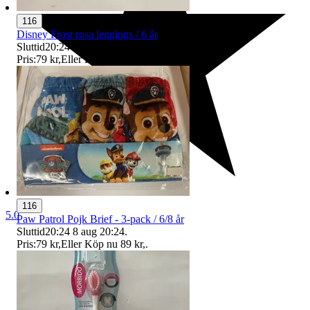
116
Disney Frost rosa leggings / 6 år
Sluttid
20:24
8 aug 20:24
.
Pris:
79 kr
,
Eller Köp nu
89 kr
,
.
116
5.0
Paw Patrol Pojk Brief - 3-pack / 6/8 år
Sluttid
20:24
8 aug 20:24
.
Pris:
79 kr
,
Eller Köp nu
89 kr
,
.