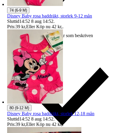
74 (6-9 M)
Disney Baby rosa baddräkt, storlek 9-12 mån
Sluttid
14:52
8 aug 14:52
.
Pris:
39 kr
,
Eller Köp nu
42 kr
,
.
Ersättning om varan inte är som beskriven
80 (9-12 M)
Disney Baby rosa baddräkt, storlek 12-18 mån
Sluttid
14:52
8 aug 14:52
.
Pris:
39 kr
,
Eller Köp nu
42 kr
,
.