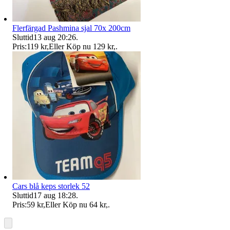
Flerfärgad Pashmina sjal 70x 200cm
Sluttid
13 aug 20:26
.
Pris:
119 kr
,
Eller Köp nu
129 kr
,
.
Cars blå keps storlek 52
Sluttid
17 aug 18:28
.
Pris:
59 kr
,
Eller Köp nu
64 kr
,
.