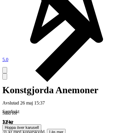
5.0
Konstgjorda Anemoner
Avslutad
26 maj 15:37
Samfrakt
Såld för
1 dag
32 kr
Hoppa över karusell
36 kr med köparskydd.
Läs mer