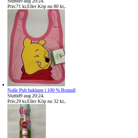
Sluttid
9 aug 20:24
.
Pris:
71 kr
,
Eller Köp nu
80 kr
,
.
Nalle Puh haklapp i 100 % Bomull
Sluttid
9 aug 20:24
.
Pris:
29 kr
,
Eller Köp nu
32 kr
,
.