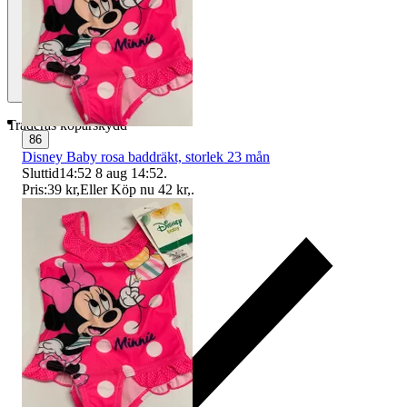
Traderas köparskydd
86
Disney Baby rosa baddräkt, storlek 23 mån
Sluttid
14:52
8 aug 14:52
.
Pris:
39 kr
,
Eller Köp nu
42 kr
,
.