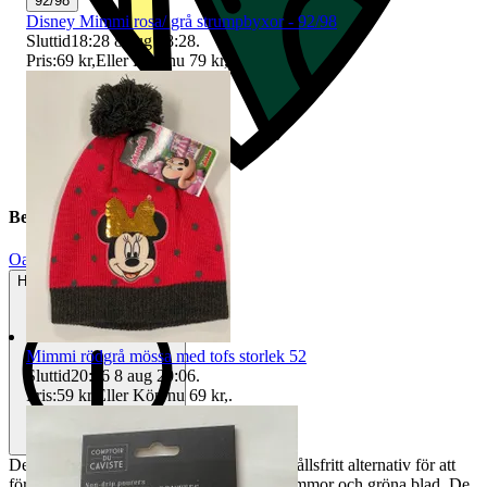
92/98
Disney Mimmi rosa/ grå strumpbyxor - 92/98
Sluttid
18:28
8 aug 18:28
.
Pris:
69 kr
,
Eller Köp nu
79 kr
,
.
Beskrivning
Oanvänt
Helt ny och aldrig använd
Mimmi rödgrå mössa med tofs storlek 52
Sluttid
20:06
8 aug 20:06
.
Pris:
59 kr
,
Eller Köp nu
69 kr
,
.
Dessa konstgjorda anemoner är ett underhållsfritt alternativ för att
förgylla ditt hem. Varje stjälk har flera blommor och gröna blad. De