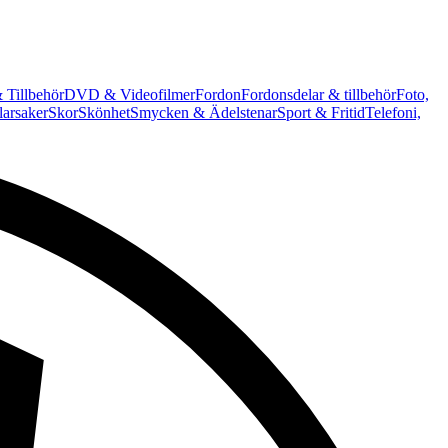
 Tillbehör
DVD & Videofilmer
Fordon
Fordonsdelar & tillbehör
Foto,
arsaker
Skor
Skönhet
Smycken & Ädelstenar
Sport & Fritid
Telefoni,