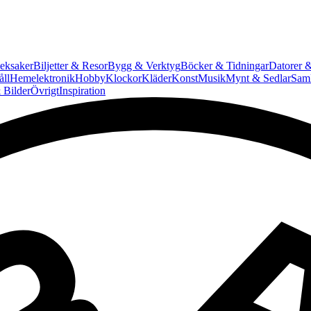
eksaker
Biljetter & Resor
Bygg & Verktyg
Böcker & Tidningar
Datorer &
ll
Hemelektronik
Hobby
Klockor
Kläder
Konst
Musik
Mynt & Sedlar
Saml
 Bilder
Övrigt
Inspiration