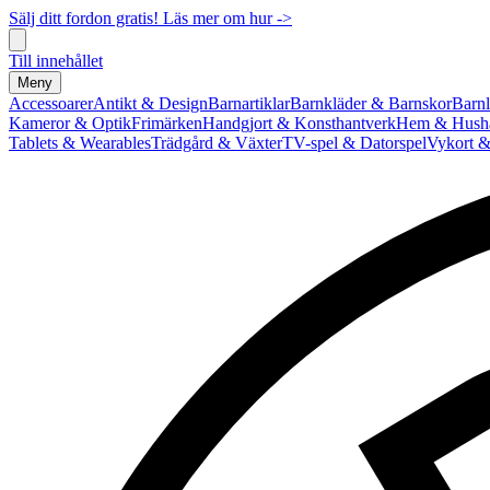
Sälj ditt fordon gratis! Läs mer om hur ->
Till innehållet
Meny
Accessoarer
Antikt & Design
Barnartiklar
Barnkläder & Barnskor
Barnl
Kameror & Optik
Frimärken
Handgjort & Konsthantverk
Hem & Hushå
Tablets & Wearables
Trädgård & Växter
TV-spel & Datorspel
Vykort &