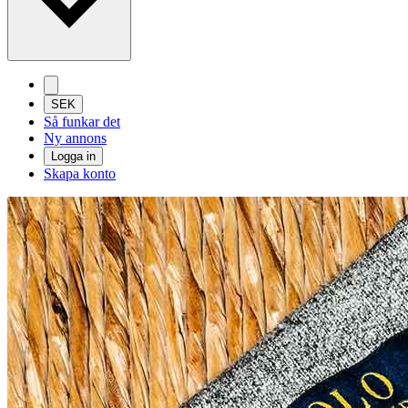
SEK
Så funkar det
Ny annons
Logga in
Skapa konto