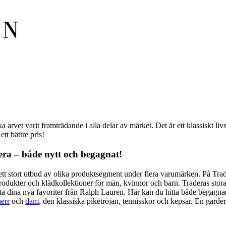
rvet varit framträdande i alla delar av märket. Det är ett klassiskt liv
tt bättre pris!
era – både nytt och begagnat!
t stort utbud av olika produktsegment under flera varumärken. På Trader
odukter och klädkollektioner för män, kvinnor och barn. Traderas stora
hitta dina nya favoriter från Ralph Lauren. Här kan du hitta både begag
herr
och
dam
, den klassiska pikétröjan, tennisskor och kepsar. En gar