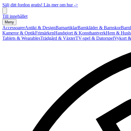
Sälj ditt fordon gratis! Läs mer om hur ->
Till innehållet
Meny
Accessoarer
Antikt & Design
Barnartiklar
Barnkläder & Barnskor
Barnl
Kameror & Optik
Frimärken
Handgjort & Konsthantverk
Hem & Hushå
Tablets & Wearables
Trädgård & Växter
TV-spel & Datorspel
Vykort &