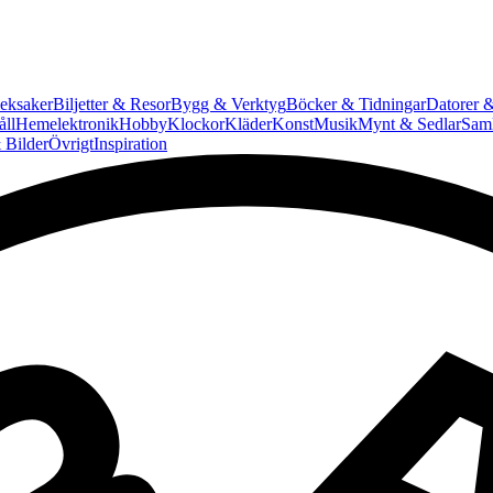
eksaker
Biljetter & Resor
Bygg & Verktyg
Böcker & Tidningar
Datorer &
ll
Hemelektronik
Hobby
Klockor
Kläder
Konst
Musik
Mynt & Sedlar
Saml
 Bilder
Övrigt
Inspiration