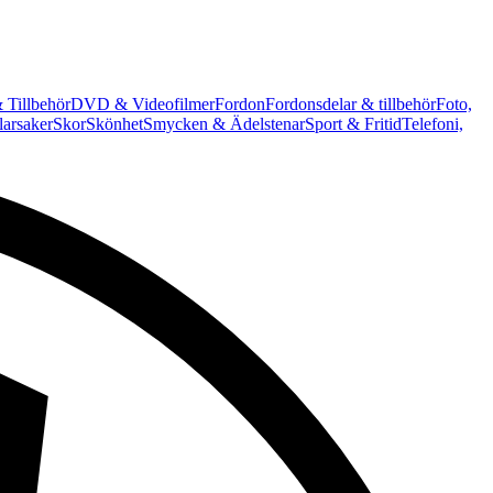
 Tillbehör
DVD & Videofilmer
Fordon
Fordonsdelar & tillbehör
Foto,
arsaker
Skor
Skönhet
Smycken & Ädelstenar
Sport & Fritid
Telefoni,