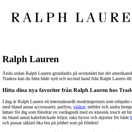
Ralph Lauren
Ända sedan Ralph Lauren grundades på sextiotalet har det amerikanska a
Tradera kan du hitta både nytt och second hand från Ralph Lauren till e
Hitta dina nya favoriter från Ralph Lauren hos Trad
I dag är Ralph Lauren ett internationellt modeimperium som erbjuder et
med bland annat accessoarer, parfym,
väskor
, möbler och andra hempr
lättare för dig som föredrar en vardagsstil med en klassisk touch att 
du bland annat kabelstickade tröjor, raka byxor och skjortor för både
och passar såklart lika bra på jobbet som på fritiden!