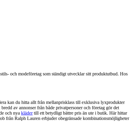
sstils- och modeföretag som ständigt utvecklar sitt produktutbud. Hos
a kan du hitta allt från mellanprisklass till exklusiva lyxprodukter
 bredd av annonser från både privatpersoner och företag gör det
nade och nya
kläder
till ett betydligt bättre pris än ute i butik. Här hittar
derob från Ralph Lauren erbjuder obegränsade kombinationsmöjligheter