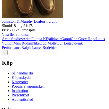
Johnston & Murphy Loafers i brunt
Sluttid
18 aug 21:17
.
Pris:
500 kr
,
Utropspris
.
Visa fler annonser
Acne Studios
Arket
Filippa K
Fjällräven
Ganni
Gant
Gucci
Hope
Louis
Vuitton
Mini Rodini
Nike
Odd Molly
Our Legacy
Peak
Performance
Ralph Lauren
Rodebjer
↑
Köp
Så handlar du
Köparskydd
Kategorier
Populära varumärken
Inspiration
Presentkort
Authenticated