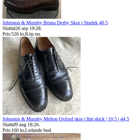
Johnston & Murphy Bruna Derby Skor i Storlek 40,5
Sluttid
26 sep 19:28
.
Pris:
526 kr
,
Köp nu
.
Johnston & Murphy Melton Oxford skor i fint skick | 10,5 | 44,5
Sluttid
9 aug 18:26
.
Pris:
100 kr
,
Ledande bud
.