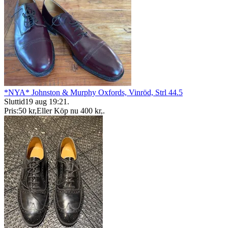
*NYA* Johnston & Murphy Oxfords, Vinröd, Strl 44.5
Sluttid
19 aug 19:21
.
Pris:
50 kr
,
Eller Köp nu
400 kr
,
.