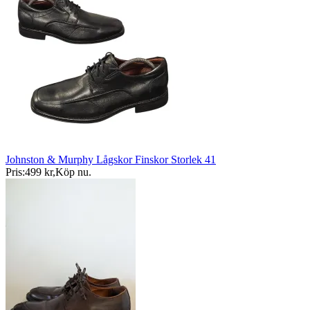
Johnston & Murphy Lågskor Finskor Storlek 41
Pris:
499 kr
,
Köp nu
.