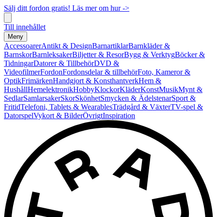
Sälj ditt fordon gratis! Läs mer om hur ->
Till innehållet
Meny
Accessoarer
Antikt & Design
Barnartiklar
Barnkläder &
Barnskor
Barnleksaker
Biljetter & Resor
Bygg & Verktyg
Böcker &
Tidningar
Datorer & Tillbehör
DVD &
Videofilmer
Fordon
Fordonsdelar & tillbehör
Foto, Kameror &
Optik
Frimärken
Handgjort & Konsthantverk
Hem &
Hushåll
Hemelektronik
Hobby
Klockor
Kläder
Konst
Musik
Mynt &
Sedlar
Samlarsaker
Skor
Skönhet
Smycken & Ädelstenar
Sport &
Fritid
Telefoni, Tablets & Wearables
Trädgård & Växter
TV-spel &
Datorspel
Vykort & Bilder
Övrigt
Inspiration