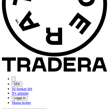
SEK
Så funkar det
Ny annons
Logga in
Skapa konto