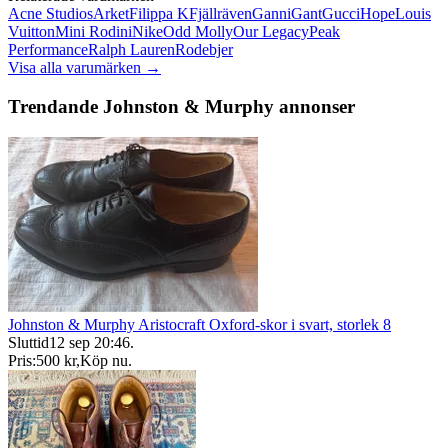
Acne Studios
Arket
Filippa K
Fjällräven
Ganni
Gant
Gucci
Hope
Louis
Vuitton
Mini Rodini
Nike
Odd Molly
Our Legacy
Peak
Performance
Ralph Lauren
Rodebjer
Visa alla varumärken →
Trendande Johnston & Murphy annonser
Johnston & Murphy Aristocraft Oxford-skor i svart, storlek 8
Sluttid
12 sep 20:46
.
Pris:
500 kr
,
Köp nu
.