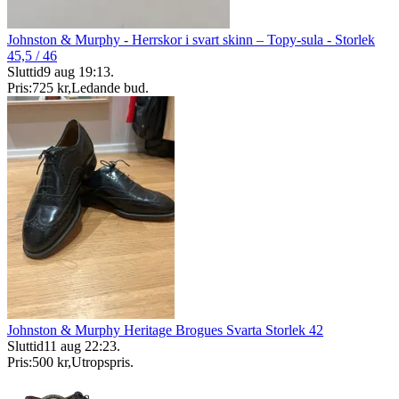
Johnston & Murphy - Herrskor i svart skinn – Topy-sula - Storlek
45,5 / 46
Sluttid
9 aug 19:13
.
Pris:
725 kr
,
Ledande bud
.
Johnston & Murphy Heritage Brogues Svarta Storlek 42
Sluttid
11 aug 22:23
.
Pris:
500 kr
,
Utropspris
.