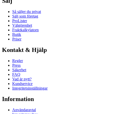
Sälj
Så säljer du privat
Sälj som företag
ProLister
Välgörenhet
Fraktkalkylatorn
Butik
Priser
Kontakt & Hjälp
Regler
Press
Säkerhet
FAQ
Vad är nytt?
Kundservice
Integritetsinställningar
Information
Användaravtal