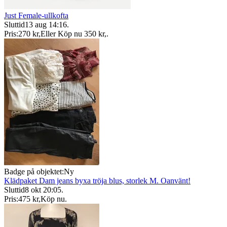
Just Female-ullkofta
Sluttid
13 aug 14:16
.
Pris:
270 kr
,
Eller Köp nu
350 kr
,
.
Badge på objektet:
Ny
Klädpaket Dam jeans byxa tröja blus, storlek M. Oanvänt!
Sluttid
8 okt 20:05
.
Pris:
475 kr
,
Köp nu
.