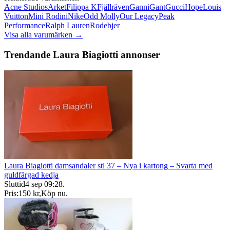
Acne Studios
Arket
Filippa K
Fjällräven
Ganni
Gant
Gucci
Hope
Louis
Vuitton
Mini Rodini
Nike
Odd Molly
Our Legacy
Peak
Performance
Ralph Lauren
Rodebjer
Visa alla varumärken →
Trendande Laura Biagiotti annonser
Laura Biagiotti damsandaler stl 37 – Nya i kartong – Svarta med
guldfärgad kedja
Sluttid
4 sep 09:28
.
Pris:
150 kr
,
Köp nu
.