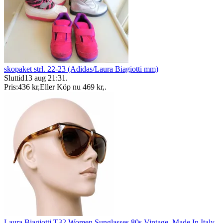
skopaket strl. 22-23 (Adidas/Laura Biagiotti mm)
Sluttid
13 aug 21:31
.
Pris:
436 kr
,
Eller Köp nu
469 kr
,
.
Laura Biagiotti T32 Women Sunglasses 80s Vintage, Made In Italy,