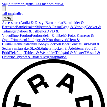
Sälj ditt fordon gratis! Läs mer om hur ->
Till innehållet
Meny
Accessoarer
Antikt & Design
Barnartiklar
Barnkläder &
Barnskor
Barnleksaker
Biljetter & Resor
Bygg & Verktyg
Böcker &
Tidningar
Datorer & Tillbehör
DVD &
Videofilmer
Fordon
Fordonsdelar & tillbehör
Foto, Kameror &
Optik
Frimärken
Handgjort & Konsthantverk
Hem &
Hushåll
Hemelektronik
Hobby
Klockor
Kläder
Konst
Musik
Mynt &
Sedlar
Samlarsaker
Skor
Skönhet
Smycken & Ädelstenar
Sport &
Fritid
Telefoni, Tablets & Wearables
Trädgård & Växter
TV-spel &
Datorspel
Vykort & Bilder
Övrigt
Inspiration