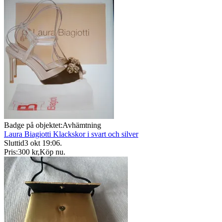
Badge på objektet:
Avhämtning
Laura Biagiotti Klackskor i svart och silver
Sluttid
3 okt 19:06
.
Pris:
300 kr
,
Köp nu
.