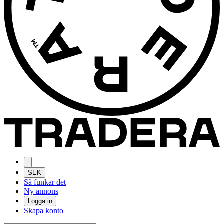
SEK
Så funkar det
Ny annons
Logga in
Skapa konto