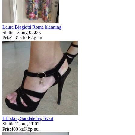
Laura Biagiotti Roma klänning
Sluttid
13 aug 02:00
.
Pris:
1 313 kr
,
Köp nu
.
LB skor, Sandaletter, Svart
Sluttid
12 aug 11:07
.
Pris:
400 kr
,
Köp nu
.