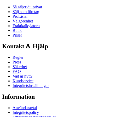
Så säljer du privat
Sälj som företag
ProLister
Välgörenhet
Fraktkalkylatorn
Butik
Priser
Kontakt & Hjälp
Regler
Press
Säkerhet
FAQ
Vad är nytt?
Kundservice
Integritetsinställningar
Information
Användaravtal
Integritetspolicy