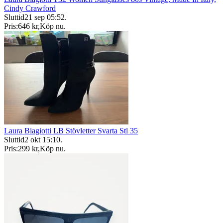
Cindy Crawford
Sluttid
21 sep 05:52
.
Pris:
646 kr
,
Köp nu
.
Laura Biagiotti LB Stövletter Svarta Stl 35
Sluttid
2 okt 15:10
.
Pris:
299 kr
,
Köp nu
.