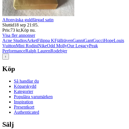
Aftonväska guldfärgad satin
Sluttid
18 sep 21:05
.
Pris:
73 kr
,
Köp nu
.
Visa fler annonser
Acne Studios
Arket
Filippa K
Fjällräven
Ganni
Gant
Gucci
Hope
Louis
Vuitton
Mini Rodini
Nike
Odd Molly
Our Legacy
Peak
Performance
Ralph Lauren
Rodebjer
↑
Köp
Så handlar du
Köparskydd
Kategorier
Populära varumärken
Inspiration
Presentkort
Authenticated
Sälj