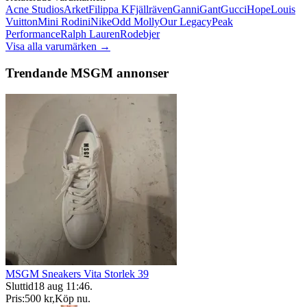
Acne Studios
Arket
Filippa K
Fjällräven
Ganni
Gant
Gucci
Hope
Louis
Vuitton
Mini Rodini
Nike
Odd Molly
Our Legacy
Peak
Performance
Ralph Lauren
Rodebjer
Visa alla varumärken →
Trendande MSGM annonser
MSGM Sneakers Vita Storlek 39
Sluttid
18 aug 11:46
.
Pris:
500 kr
,
Köp nu
.