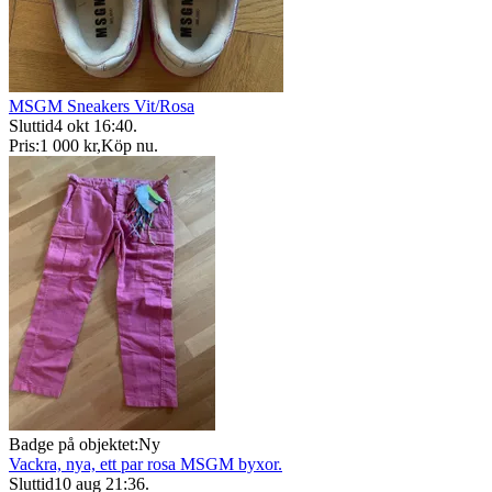
MSGM Sneakers Vit/Rosa
Sluttid
4 okt 16:40
.
Pris:
1 000 kr
,
Köp nu
.
Badge på objektet:
Ny
Vackra, nya, ett par rosa MSGM byxor.
Sluttid
10 aug 21:36
.