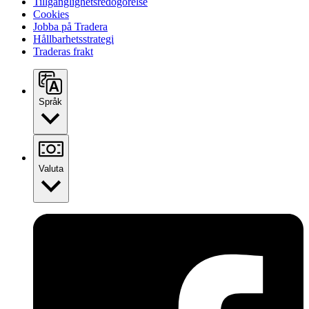
Tillgänglighetsredogörelse
Cookies
Jobba på Tradera
Hållbarhetsstrategi
Traderas frakt
Språk
Valuta