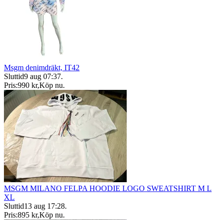
Msgm denimdräkt, IT42
Sluttid
9 aug 07:37
.
Pris:
990 kr
,
Köp nu
.
MSGM MILANO FELPA HOODIE LOGO SWEATSHIRT M L
XL
Sluttid
13 aug 17:28
.
Pris:
895 kr
,
Köp nu
.