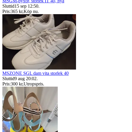
MSGM-byxor, storlek IT 40, nya
Sluttid
15 sep 12:50
.
Pris:
365 kr
,
Köp nu
.
MSZONE SGL dam vita storlek 40
Sluttid
9 aug 20:02
.
Pris:
300 kr
,
Utropspris
.