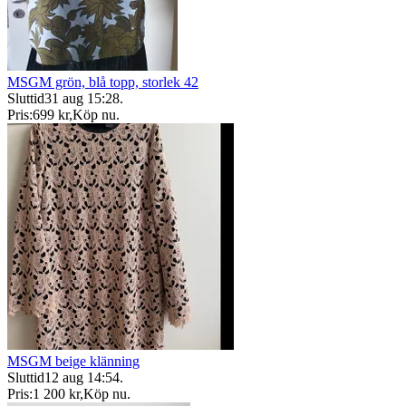
MSGM grön, blå topp, storlek 42
Sluttid
31 aug 15:28
.
Pris:
699 kr
,
Köp nu
.
MSGM beige klänning
Sluttid
12 aug 14:54
.
Pris:
1 200 kr
,
Köp nu
.