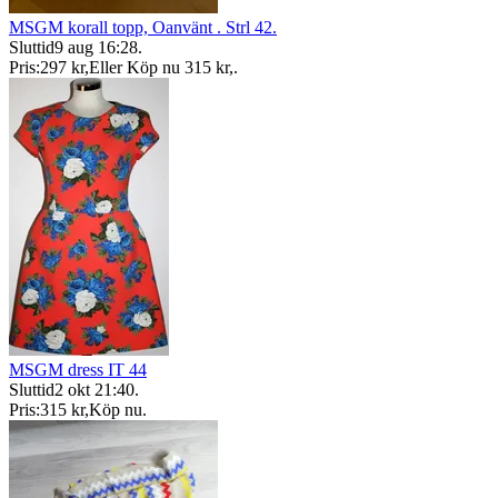
MSGM korall topp, Oanvänt . Strl 42.
Sluttid
9 aug 16:28
.
Pris:
297 kr
,
Eller Köp nu
315 kr
,
.
MSGM dress IT 44
Sluttid
2 okt 21:40
.
Pris:
315 kr
,
Köp nu
.