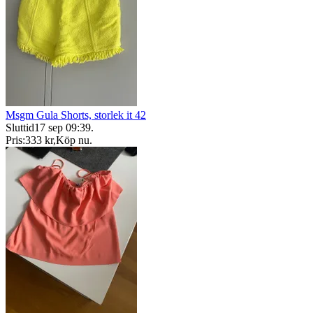
Msgm Gula Shorts, storlek it 42
Sluttid
17 sep 09:39
.
Pris:
333 kr
,
Köp nu
.