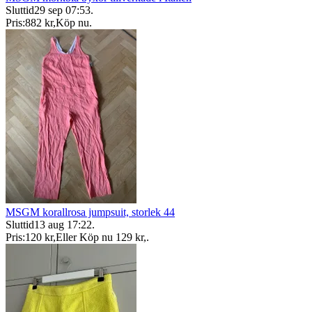
Sluttid
29 sep 07:53
.
Pris:
882 kr
,
Köp nu
.
MSGM korallrosa jumpsuit, storlek 44
Sluttid
13 aug 17:22
.
Pris:
120 kr
,
Eller Köp nu
129 kr
,
.