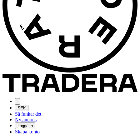
SEK
Så funkar det
Ny annons
Logga in
Skapa konto