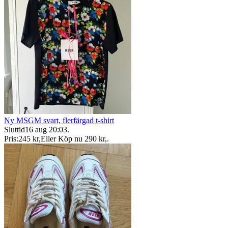
Ny MSGM svart, flerfärgad t-shirt
Sluttid
16 aug 20:03
.
Pris:
245 kr
,
Eller Köp nu
290 kr
,
.