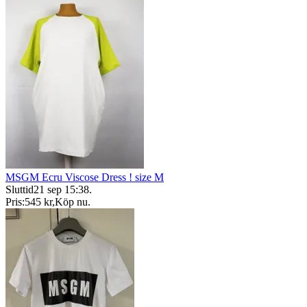
MSGM Ecru Viscose Dress ! size M
Sluttid
21 sep 15:38
.
Pris:
545 kr
,
Köp nu
.