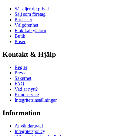
Så säljer du privat
Sälj som företag
ProLister
Välgörenhet
Fraktkalkylatorn
Butik
Priser
Kontakt & Hjälp
Regler
Press
Säkerhet
FAQ
Vad är nytt?
Kundservice
Integritetsinställningar
Information
Användaravtal
Integritetspolicy