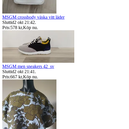
MSGM crossbody väska vitt läder
Sluttid
2 okt 21:42
.
Pris:
578 kr
,
Köp nu
.
MSGM men sneakers 42_sv
Sluttid
2 okt 21:41
.
Pris:
667 kr
,
Köp nu
.