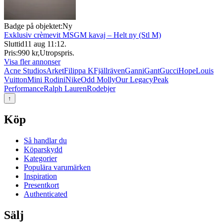
Badge på objektet:
Ny
Exklusiv crèmevit MSGM kavaj – Helt ny (Stl M)
Sluttid
11 aug 11:12
.
Pris:
990 kr
,
Utropspris
.
Visa fler annonser
Acne Studios
Arket
Filippa K
Fjällräven
Ganni
Gant
Gucci
Hope
Louis
Vuitton
Mini Rodini
Nike
Odd Molly
Our Legacy
Peak
Performance
Ralph Lauren
Rodebjer
↑
Köp
Så handlar du
Köparskydd
Kategorier
Populära varumärken
Inspiration
Presentkort
Authenticated
Sälj