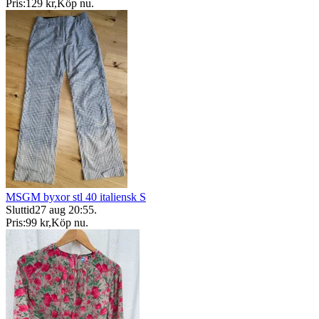
Pris:
129 kr
,
Köp nu
.
MSGM byxor stl 40 italiensk S
Sluttid
27 aug 20:55
.
Pris:
99 kr
,
Köp nu
.