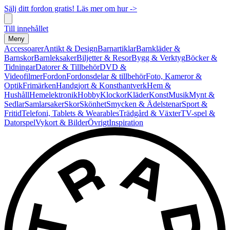
Sälj ditt fordon gratis! Läs mer om hur ->
Till innehållet
Meny
Accessoarer
Antikt & Design
Barnartiklar
Barnkläder &
Barnskor
Barnleksaker
Biljetter & Resor
Bygg & Verktyg
Böcker &
Tidningar
Datorer & Tillbehör
DVD &
Videofilmer
Fordon
Fordonsdelar & tillbehör
Foto, Kameror &
Optik
Frimärken
Handgjort & Konsthantverk
Hem &
Hushåll
Hemelektronik
Hobby
Klockor
Kläder
Konst
Musik
Mynt &
Sedlar
Samlarsaker
Skor
Skönhet
Smycken & Ädelstenar
Sport &
Fritid
Telefoni, Tablets & Wearables
Trädgård & Växter
TV-spel &
Datorspel
Vykort & Bilder
Övrigt
Inspiration