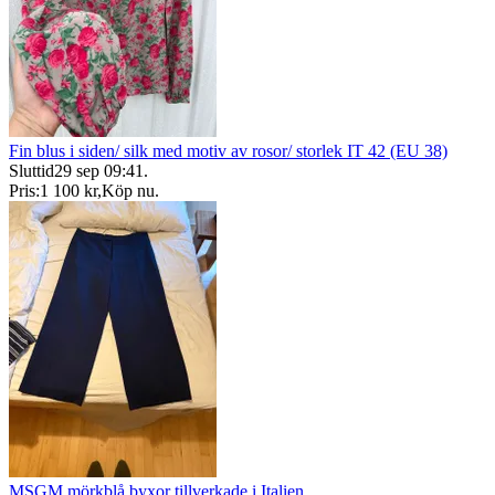
Fin blus i siden/ silk med motiv av rosor/ storlek IT 42 (EU 38)
Sluttid
29 sep 09:41
.
Pris:
1 100 kr
,
Köp nu
.
MSGM mörkblå byxor tillverkade i Italien