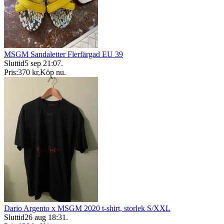
MSGM Sandaletter Flerfärgad EU 39
Sluttid
5 sep 21:07
.
Pris:
370 kr
,
Köp nu
.
Dario Argento x MSGM 2020 t-shirt, storlek S/XXL
Sluttid
26 aug 18:31
.