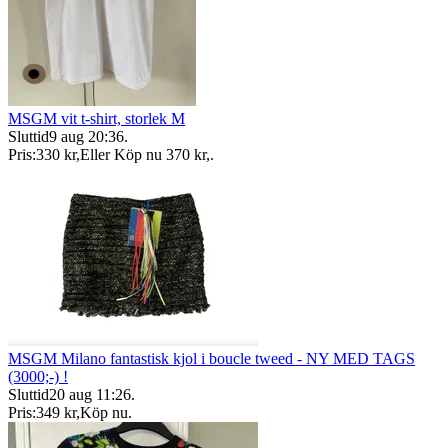
MSGM vit t-shirt, storlek M
Sluttid
9 aug 20:36
.
Pris:
330 kr
,
Eller Köp nu
370 kr
,
.
MSGM Milano fantastisk kjol i boucle tweed - NY MED TAGS
(3000;-) !
Sluttid
20 aug 11:26
.
Pris:
349 kr
,
Köp nu
.