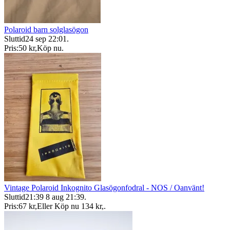
Polaroid barn solglasögon
Sluttid
24 sep 22:01
.
Pris:
50 kr
,
Köp nu
.
Vintage Polaroid Inkognito Glasögonfodral - NOS / Oanvänt!
Sluttid
21:39
8 aug 21:39
.
Pris:
67 kr
,
Eller Köp nu
134 kr
,
.