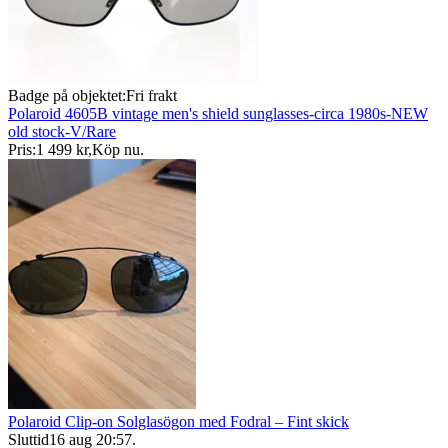
Badge på objektet:
Fri frakt
Polaroid 4605B vintage men's shield sunglasses-circa 1980s-NEW
old stock-V/Rare
Pris:
1 499 kr
,
Köp nu
.
Polaroid Clip-on Solglasögon med Fodral – Fint skick
Sluttid
16 aug 20:57
.