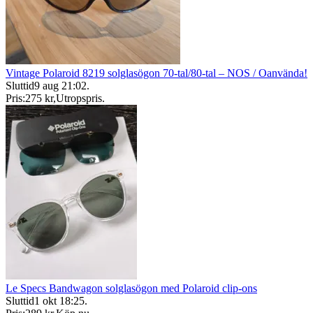
Vintage Polaroid 8219 solglasögon 70-tal/80-tal – NOS / Oanvända!
Sluttid
9 aug 21:02
.
Pris:
275 kr
,
Utropspris
.
Le Specs Bandwagon solglasögon med Polaroid clip-ons
Sluttid
1 okt 18:25
.