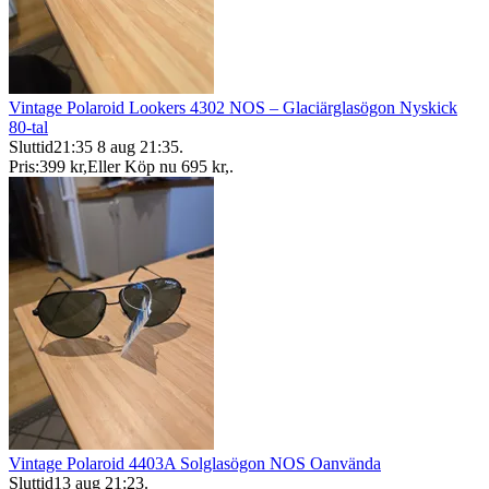
Vintage Polaroid Lookers 4302 NOS – Glaciärglasögon Nyskick
80-tal
Sluttid
21:35
8 aug 21:35
.
Pris:
399 kr
,
Eller Köp nu
695 kr
,
.
​Vintage Polaroid 4403A Solglasögon NOS Oanvända
Sluttid
13 aug 21:23
.