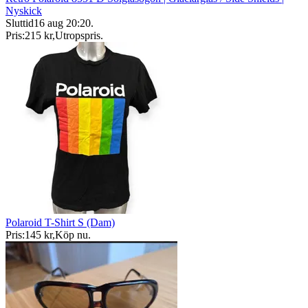
Nyskick
Sluttid
16 aug 20:20
.
Pris:
215 kr
,
Utropspris
.
Polaroid T-Shirt S (Dam)
Pris:
145 kr
,
Köp nu
.