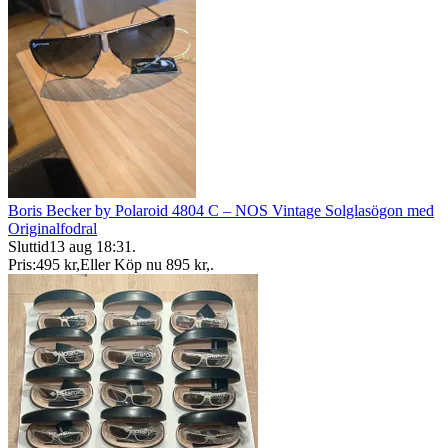
Boris Becker by Polaroid 4804 C – NOS Vintage Solglasögon med
Originalfodral
Sluttid
13 aug 18:31
.
Pris:
495 kr
,
Eller Köp nu
895 kr
,
.