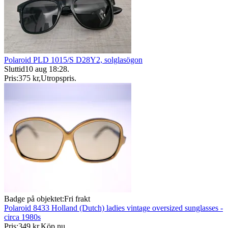
Polaroid PLD 1015/S D28Y2, solglasögon
Sluttid
10 aug 18:28
.
Pris:
375 kr
,
Utropspris
.
Badge på objektet:
Fri frakt
Polaroid 8433 Holland (Dutch) ladies vintage oversized sunglasses -
circa 1980s
Pris:
349 kr
,
Köp nu
.