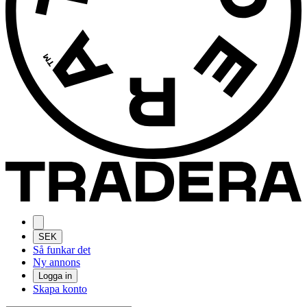
SEK
Så funkar det
Ny annons
Logga in
Skapa konto