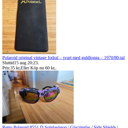
Polaroid original vintage fodral – svart med guldlogga – 1970/80-tal
Sluttid
15 aug 20:23
.
Pris:
35 kr
,
Eller Köp nu
60 kr
,
.
Retro Polaroid 8551 D Solglasögon | Glaciärglas / Side Shields |