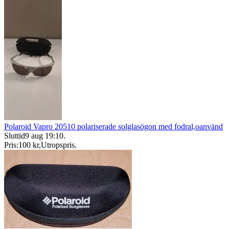
Polaroid Vapro 20510 polariserade solglasögon med fodral,oanvänd
Sluttid
9 aug 19:10
.
Pris:
100 kr
,
Utropspris
.