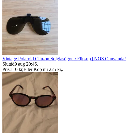
Vintage Polaroid Clip-on Solglasögon / Flip-up | NOS Oanvända!
Sluttid
9 aug 20:46
.
Pris:
110 kr
,
Eller Köp nu
225 kr
,
.