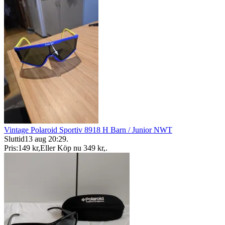
Vintage Polaroid Sportiv 8918 H Barn / Junior NWT
Sluttid
13 aug 20:29
.
Pris:
149 kr
,
Eller Köp nu
349 kr
,
.