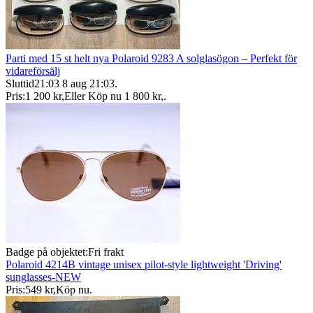
Parti med 15 st helt nya Polaroid 9283 A solglasögon – Perfekt för
vidareförsälj
Sluttid
21:03
8 aug 21:03
.
Pris:
1 200 kr
,
Eller Köp nu
1 800 kr
,
.
Badge på objektet:
Fri frakt
Polaroid 4214B vintage unisex pilot-style lightweight 'Driving'
sunglasses-NEW
Pris:
549 kr
,
Köp nu
.