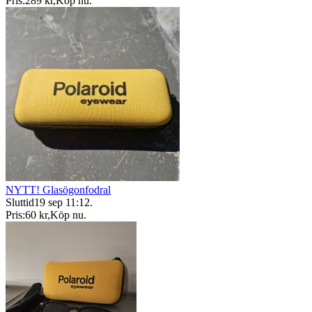
Pris:
289 kr
,
Köp nu
.
NYTT! Glasögonfodral
Sluttid
19 sep 11:12
.
Pris:
60 kr
,
Köp nu
.