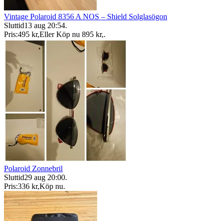
Vintage Polaroid 8356 A NOS – Shield Solglasögon
Sluttid
13 aug 20:54
.
Pris:
495 kr
,
Eller Köp nu
895 kr
,
.
Polaroid Zonnebril
Sluttid
29 aug 20:00
.
Pris:
336 kr
,
Köp nu
.