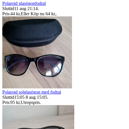
Polaroid glasögonfodral
Sluttid
11 aug 21:14
.
Pris:
44 kr
,
Eller Köp nu
64 kr
,
.
Polaroid solglasögon med fodral
Sluttid
15:05
8 aug 15:05
.
Pris:
95 kr
,
Utropspris
.