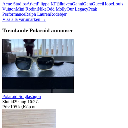
Acne Studios
Arket
Filippa K
Fjällräven
Ganni
Gant
Gucci
Hope
Louis
Vuitton
Mini Rodini
Nike
Odd Molly
Our Legacy
Peak
Performance
Ralph Lauren
Rodebjer
Visa alla varumärken →
Trendande Polaroid annonser
Polaroid Solglasögon
Sluttid
29 aug 16:27
.
Pris:
195 kr
,
Köp nu
.