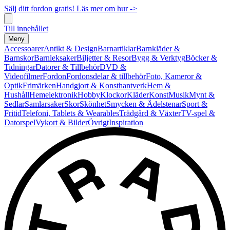
Sälj ditt fordon gratis! Läs mer om hur ->
Till innehållet
Meny
Accessoarer
Antikt & Design
Barnartiklar
Barnkläder &
Barnskor
Barnleksaker
Biljetter & Resor
Bygg & Verktyg
Böcker &
Tidningar
Datorer & Tillbehör
DVD &
Videofilmer
Fordon
Fordonsdelar & tillbehör
Foto, Kameror &
Optik
Frimärken
Handgjort & Konsthantverk
Hem &
Hushåll
Hemelektronik
Hobby
Klockor
Kläder
Konst
Musik
Mynt &
Sedlar
Samlarsaker
Skor
Skönhet
Smycken & Ädelstenar
Sport &
Fritid
Telefoni, Tablets & Wearables
Trädgård & Växter
TV-spel &
Datorspel
Vykort & Bilder
Övrigt
Inspiration