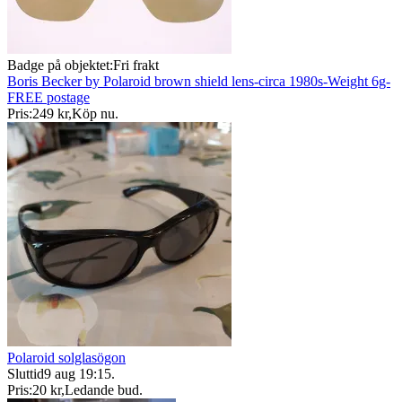
Badge på objektet:
Fri frakt
Boris Becker by Polaroid brown shield lens-circa 1980s-Weight 6g-
FREE postage
Pris:
249 kr
,
Köp nu
.
Polaroid solglasögon
Sluttid
9 aug 19:15
.
Pris:
20 kr
,
Ledande bud
.