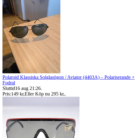
Polaroid Klassiska Solglasögon / Aviator (4403A) – Polariserande +
Fodral
Sluttid
16 aug 21:26
.
Pris:
149 kr
,
Eller Köp nu
295 kr
,
.