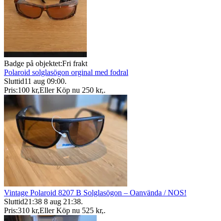
Badge på objektet:
Fri frakt
Polaroid solglasögon orginal med fodral
Sluttid
11 aug 09:00
.
Pris:
100 kr
,
Eller Köp nu
250 kr
,
.
Vintage Polaroid 8207 B Solglasögon – Oanvända / NOS!
Sluttid
21:38
8 aug 21:38
.
Pris:
310 kr
,
Eller Köp nu
525 kr
,
.