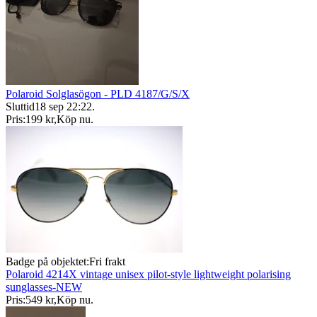
Polaroid Solglasögon - PLD 4187/G/S/X
Sluttid
18 sep 22:22
.
Pris:
199 kr
,
Köp nu
.
Badge på objektet:
Fri frakt
Polaroid 4214X vintage unisex pilot-style lightweight polarising
sunglasses-NEW
Pris:
549 kr
,
Köp nu
.