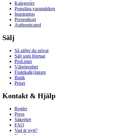
Kategorier
Populära varumärken
Inspiration
Presentkort
Authenticated
Sälj
Så säljer du privat
Sälj som företag
ProLister
Välgörenhet
Fraktkalkylatorn
Butik
Priser
Kontakt & Hjälp
Regler
Press
Säkerhet
FAQ
Vad är nytt?