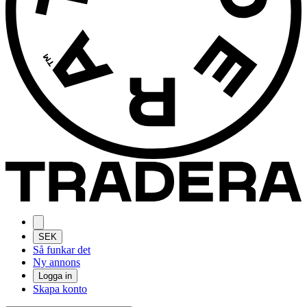
SEK
Så funkar det
Ny annons
Logga in
Skapa konto