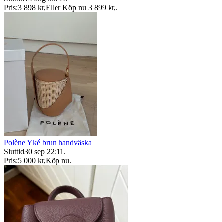
Pris:
3 898 kr
,
Eller Köp nu
3 899 kr
,
.
Polène Yké brun handväska
Sluttid
30 sep 22:11
.
Pris:
5 000 kr
,
Köp nu
.