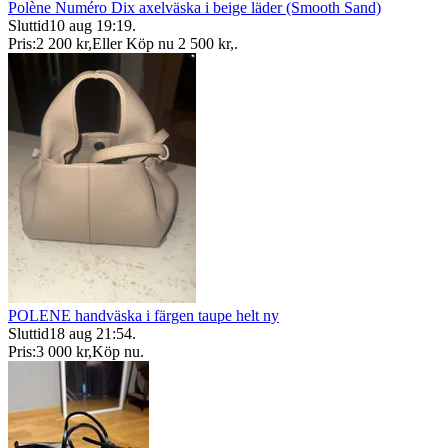
Polène Numéro Dix axelväska i beige läder (Smooth Sand)
Sluttid
10 aug 19:19
.
Pris:
2 200 kr
,
Eller Köp nu
2 500 kr
,
.
POLENE handväska i färgen taupe helt ny
Sluttid
18 aug 21:54
.
Pris:
3 000 kr
,
Köp nu
.