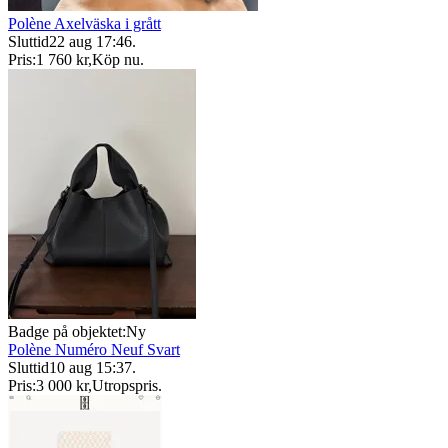
Polène Axelväska i grått
Sluttid
22 aug 17:46
.
Pris:
1 760 kr
,
Köp nu
.
Badge på objektet:
Ny
Polène Numéro Neuf Svart
Sluttid
10 aug 15:37
.
Pris:
3 000 kr
,
Utropspris
.