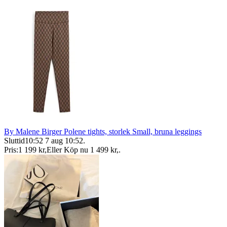
By Malene Birger Polene tights, storlek Small, bruna leggings
Sluttid
10:52
7 aug 10:52
.
Pris:
1 199 kr
,
Eller Köp nu
1 499 kr
,
.