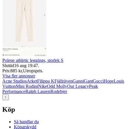
Polene athletic leggings, storlek S
Sluttid
16 aug 19:47
.
Pris:
885 kr
,
Utropspris
.
Visa fler annonser
Acne Studios
Arket
Filippa K
Fjällräven
Ganni
Gant
Gucci
Hope
Louis
Vuitton
Mini Rodini
Nike
Odd Molly
Our Legacy
Peak
Performance
Ralph Lauren
Rodebjer
↑
Köp
Så handlar du
Köparskydd