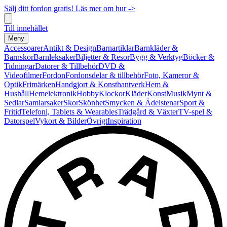
Sälj ditt fordon gratis! Läs mer om hur ->
Till innehållet
Meny
Accessoarer
Antikt & Design
Barnartiklar
Barnkläder &
Barnskor
Barnleksaker
Biljetter & Resor
Bygg & Verktyg
Böcker &
Tidningar
Datorer & Tillbehör
DVD &
Videofilmer
Fordon
Fordonsdelar & tillbehör
Foto, Kameror &
Optik
Frimärken
Handgjort & Konsthantverk
Hem &
Hushåll
Hemelektronik
Hobby
Klockor
Kläder
Konst
Musik
Mynt &
Sedlar
Samlarsaker
Skor
Skönhet
Smycken & Ädelstenar
Sport &
Fritid
Telefoni, Tablets & Wearables
Trädgård & Växter
TV-spel &
Datorspel
Vykort & Bilder
Övrigt
Inspiration