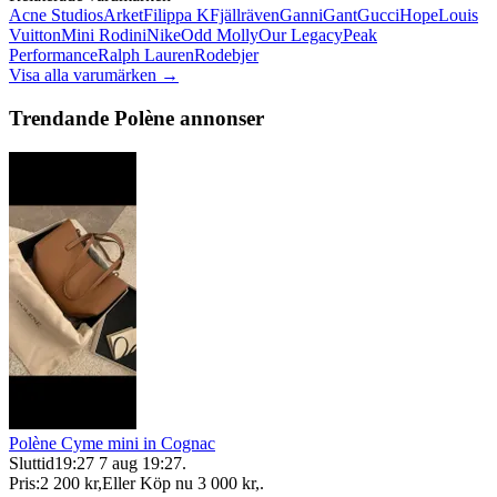
Acne Studios
Arket
Filippa K
Fjällräven
Ganni
Gant
Gucci
Hope
Louis
Vuitton
Mini Rodini
Nike
Odd Molly
Our Legacy
Peak
Performance
Ralph Lauren
Rodebjer
Visa alla varumärken →
Trendande Polène annonser
Polène Cyme mini in Cognac
Sluttid
19:27
7 aug 19:27
.
Pris:
2 200 kr
,
Eller Köp nu
3 000 kr
,
.