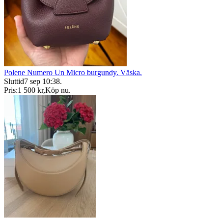
Polene Numero Un Micro burgundy. Väska.
Sluttid
7 sep 10:38
.
Pris:
1 500 kr
,
Köp nu
.