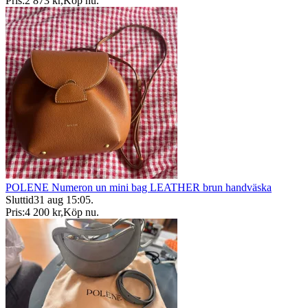
Pris:
2 873 kr
,
Köp nu
.
POLENE Numeron un mini bag LEATHER brun handväska
Sluttid
31 aug 15:05
.
Pris:
4 200 kr
,
Köp nu
.