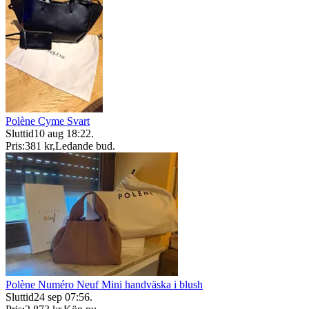
Polène Cyme Svart
Sluttid
10 aug 18:22
.
Pris:
381 kr
,
Ledande bud
.
Polène Numéro Neuf Mini handväska i blush
Sluttid
24 sep 07:56
.