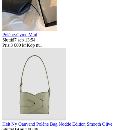
Polène-Cyme Mini
Sluttid
7 sep 13:54
.
Pris:
3 600 kr
,
Köp nu
.
Helt Ny Oanvänd Polène Bag Nodde Edition Smooth Olive
Sluttid
19 aug 00:49
.