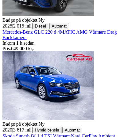
Badge på objektet:
Ny
2025
|
2 015 mil
|
|
Diesel
Automat
Mercedes-Benz GLC 220 d 4MATIC AMG Värmare Drag
Backkamera
Inkom 1 h sedan
Pris:
649 000 kr
,
.
Badge på objektet:
Ny
2020
|
3 617 mil
|
|
Hybrid bensin
Automat
Skoda Superb iV 1.4 TSI Värmare Navi CarPlay Ambient