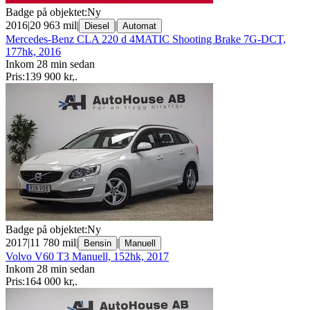
Badge på objektet:
Ny
2016
|
20 963 mil
|
|
Diesel
Automat
Mercedes-Benz CLA 220 d 4MATIC Shooting Brake 7G-DCT,
177hk, 2016
Inkom 28 min sedan
Pris:
139 900 kr
,
.
Badge på objektet:
Ny
2017
|
11 780 mil
|
|
Bensin
Manuell
Volvo V60 T3 Manuell, 152hk, 2017
Inkom 28 min sedan
Pris:
164 000 kr
,
.