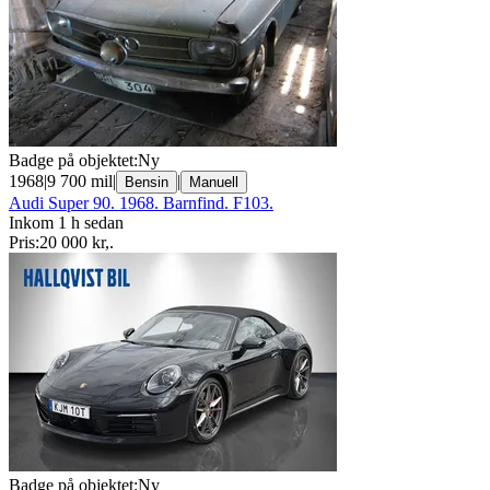
Badge på objektet:
Ny
1968
|
9 700 mil
|
|
Bensin
Manuell
Audi Super 90. 1968. Barnfind. F103.
Inkom 1 h sedan
Pris:
20 000 kr
,
.
Badge på objektet:
Ny