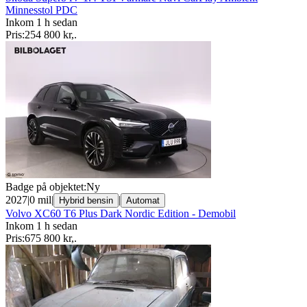
Minnesstol PDC
Inkom 1 h sedan
Pris:
254 800 kr
,
.
Badge på objektet:
Ny
2027
|
0 mil
|
|
Hybrid bensin
Automat
Volvo XC60 T6 Plus Dark Nordic Edition - Demobil
Inkom 1 h sedan
Pris:
675 800 kr
,
.