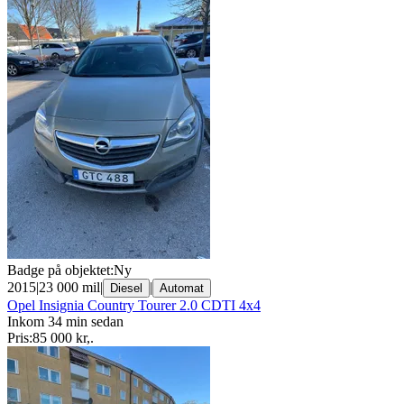
Badge på objektet:
Ny
2015
|
23 000 mil
|
|
Diesel
Automat
Opel Insignia Country Tourer 2.0 CDTI 4x4
Inkom 34 min sedan
Pris:
85 000 kr
,
.