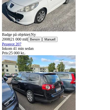
Badge på objektet:
Ny
2008
|
21 000 mil
|
|
Bensin
Manuell
Peugeot 207
Inkom 41 min sedan
Pris:
25 000 kr
,
.