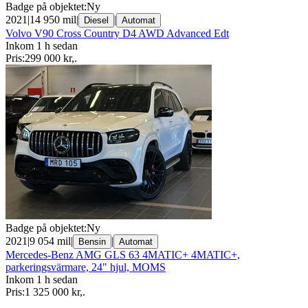
Badge på objektet:
Ny
2021
|
14 950 mil
|
|
Diesel
Automat
Volvo V90 Cross Country D4 AWD Advanced Edt
Inkom 1 h sedan
Pris:
299 000 kr
,
.
Badge på objektet:
Ny
2021
|
9 054 mil
|
|
Bensin
Automat
Mercedes-Benz AMG GLS 63 4MATIC+ 4MATIC+,
parkeringsvärmare, 24" hjul, MOMS
Inkom 1 h sedan
Pris:
1 325 000 kr
,
.