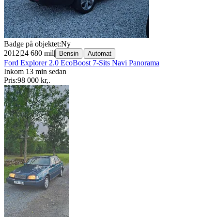
Badge på objektet:
Ny
2012
|
24 680 mil
|
|
Bensin
Automat
Ford Explorer 2.0 EcoBoost 7-Sits Navi Panorama
Inkom 13 min sedan
Pris:
98 000 kr
,
.