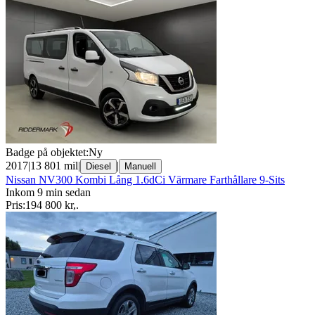
Badge på objektet:
Ny
2017
|
13 801 mil
|
|
Diesel
Manuell
Nissan NV300 Kombi Lång 1.6dCi Värmare Farthållare 9-Sits
Inkom 9 min sedan
Pris:
194 800 kr
,
.