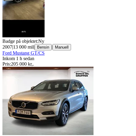
Badge på objektet:
Ny
2007
|
13 000 mil
|
|
Bensin
Manuell
Ford Mustang GT/CS
Inkom 1 h sedan
Pris:
205 000 kr
,
.