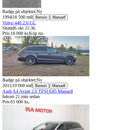
Badge på objektet:
Ny
1994
|
16 500 mil
|
|
Bensin
Manuell
Volvo 440 2.0 GL
Sluttid
6 okt 21:36
.
Pris:
16 000 kr
,
Köp nu
.
Badge på objektet:
Ny
2011
|
19 000 mil
|
|
Bensin
Manuell
Audi A4 Avant 2.0 TFSI E85 Manuell
Inkom 21 min sedan
Pris:
65 000 kr
,
.