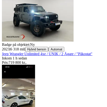
Badge på objektet:
Ny
2023
|
6 318 mil
|
|
Hybrid bensin
Automat
Jeep Wrangler Unlimited 4xe / UNIK / 2 Ägare / "Påkostat"
Inkom 1 h sedan
Pris:
719 800 kr
,
.