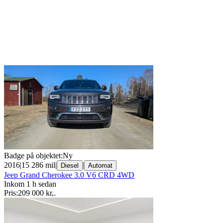
Badge på objektet:
Ny
2016
|
15 286 mil
|
|
Diesel
Automat
Jeep Grand Cherokee 3.0 V6 CRD 4WD
Inkom 1 h sedan
Pris:
209 000 kr
,
.