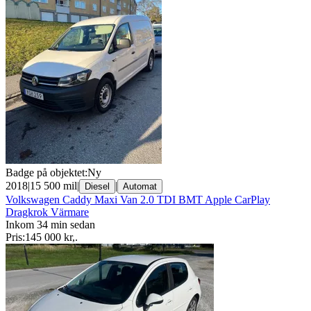
Badge på objektet:
Ny
2018
|
15 500 mil
|
|
Diesel
Automat
Volkswagen Caddy Maxi Van 2.0 TDI BMT Apple CarPlay
Dragkrok Värmare
Inkom 34 min sedan
Pris:
145 000 kr
,
.