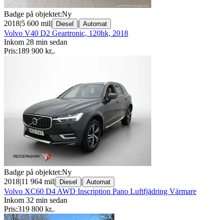
Badge på objektet:
Ny
2018
|
5 600 mil
|
|
Diesel
Automat
Volvo V40 D2 Geartronic, 120hk, 2018
Inkom 28 min sedan
Pris:
189 900 kr
,
.
Badge på objektet:
Ny
2018
|
11 964 mil
|
|
Diesel
Automat
Volvo XC60 D4 AWD Inscription Pano Luftfjädring Värmare
Inkom 32 min sedan
Pris:
319 800 kr
,
.