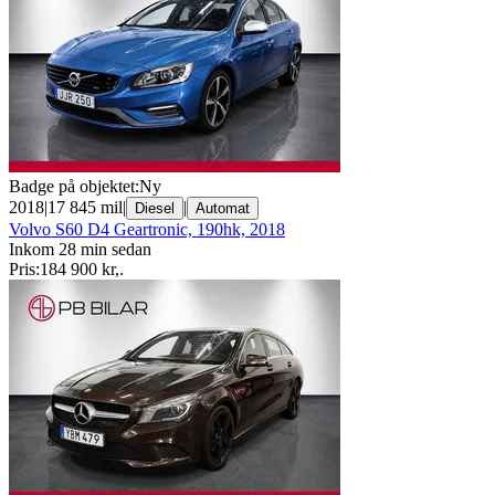
Badge på objektet:
Ny
2018
|
17 845 mil
|
|
Diesel
Automat
Volvo S60 D4 Geartronic, 190hk, 2018
Inkom 28 min sedan
Pris:
184 900 kr
,
.