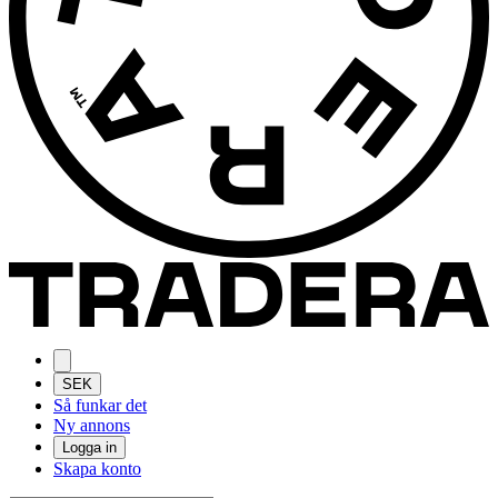
SEK
Så funkar det
Ny annons
Logga in
Skapa konto