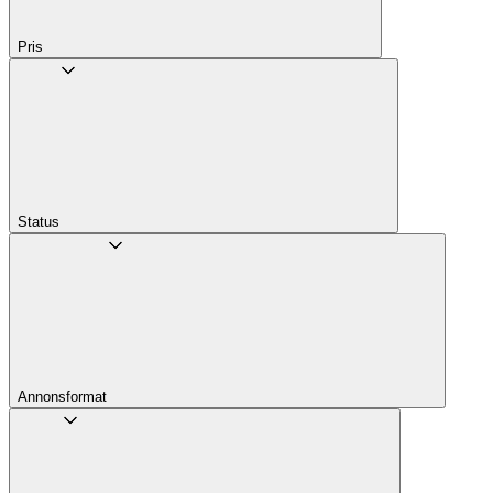
Pris
Status
Annons­format