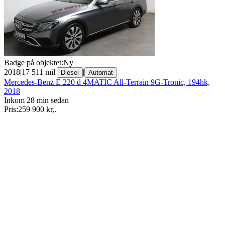
Badge på objektet:
Ny
2018
|
17 511 mil
|
|
Diesel
Automat
Mercedes-Benz E 220 d 4MATIC All-Terrain 9G-Tronic, 194hk,
2018
Inkom 28 min sedan
Pris:
259 900 kr
,
.