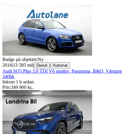
Badge på objektet:
Ny
2016
|
13 585 mil
|
|
Diesel
Automat
Audi SQ5 Plus 3.0 TDI V6 quattro, Panorama, B&O, Värmare
340hk
Inkom 1 h sedan
Pris:
349 900 kr
,
.