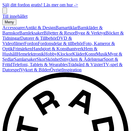
Sälj ditt fordon gratis! Läs mer om hur ->
Till innehållet
Meny
Accessoarer
Antikt & Design
Barnartiklar
Barnkläder &
Barnskor
Barnleksaker
Biljetter & Resor
Bygg & Verktyg
Böcker &
Tidningar
Datorer & Tillbehör
DVD &
Videofilmer
Fordon
Fordonsdelar & tillbehör
Foto, Kameror &
Optik
Frimärken
Handgjort & Konsthantverk
Hem &
Hushåll
Hemelektronik
Hobby
Klockor
Kläder
Konst
Musik
Mynt &
Sedlar
Samlarsaker
Skor
Skönhet
Smycken & Ädelstenar
Sport &
Fritid
Telefoni, Tablets & Wearables
Trädgård & Växter
TV-spel &
Datorspel
Vykort & Bilder
Övrigt
Inspiration