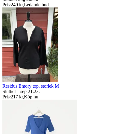
Pris:
249 kr
,
Ledande bud
.
Residus Emory top, storlek M
Sluttid
11 sep 21:23
.
Pris:
217 kr
,
Köp nu
.