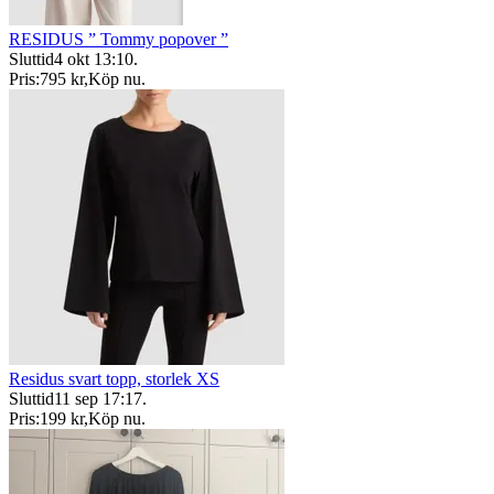
RESIDUS ” Tommy popover ”
Sluttid
4 okt 13:10
.
Pris:
795 kr
,
Köp nu
.
Residus svart topp, storlek XS
Sluttid
11 sep 17:17
.
Pris:
199 kr
,
Köp nu
.