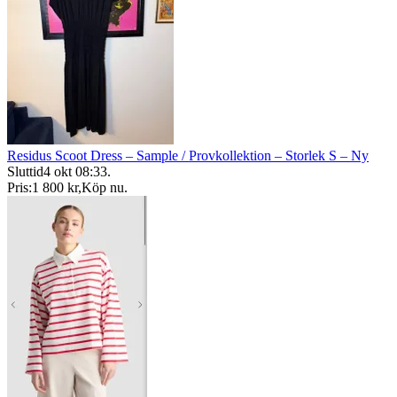
Residus Scoot Dress – Sample / Provkollektion – Storlek S – Ny
Sluttid
4 okt 08:33
.
Pris:
1 800 kr
,
Köp nu
.