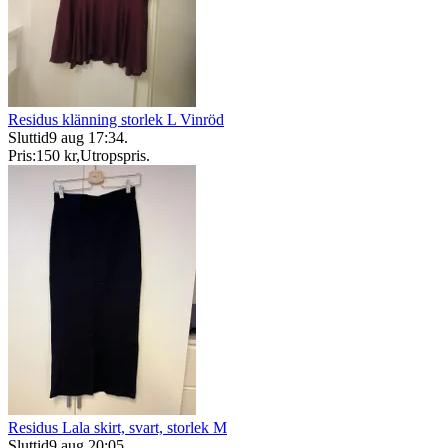
Residus klänning storlek L Vinröd
Sluttid
9 aug 17:34
.
Pris:
150 kr
,
Utropspris
.
Residus Lala skirt, svart, storlek M
Sluttid
9 aug 20:05
.