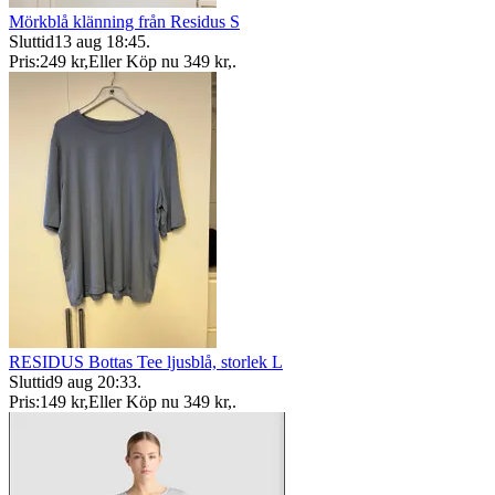
Mörkblå klänning från Residus S
Sluttid
13 aug 18:45
.
Pris:
249 kr
,
Eller Köp nu
349 kr
,
.
RESIDUS Bottas Tee ljusblå, storlek L
Sluttid
9 aug 20:33
.
Pris:
149 kr
,
Eller Köp nu
349 kr
,
.