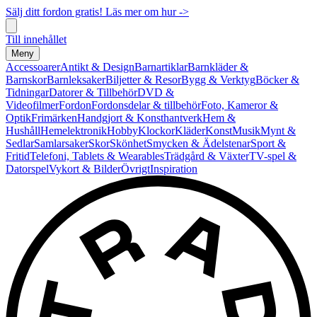
Sälj ditt fordon gratis! Läs mer om hur ->
Till innehållet
Meny
Accessoarer
Antikt & Design
Barnartiklar
Barnkläder &
Barnskor
Barnleksaker
Biljetter & Resor
Bygg & Verktyg
Böcker &
Tidningar
Datorer & Tillbehör
DVD &
Videofilmer
Fordon
Fordonsdelar & tillbehör
Foto, Kameror &
Optik
Frimärken
Handgjort & Konsthantverk
Hem &
Hushåll
Hemelektronik
Hobby
Klockor
Kläder
Konst
Musik
Mynt &
Sedlar
Samlarsaker
Skor
Skönhet
Smycken & Ädelstenar
Sport &
Fritid
Telefoni, Tablets & Wearables
Trädgård & Växter
TV-spel &
Datorspel
Vykort & Bilder
Övrigt
Inspiration