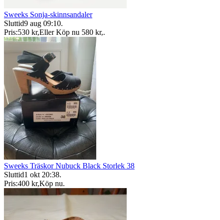
Sweeks Sonja-skinnsandaler
Sluttid
9 aug 09:10
.
Pris:
530 kr
,
Eller Köp nu
580 kr
,
.
Sweeks Träskor Nubuck Black Storlek 38
Sluttid
1 okt 20:38
.
Pris:
400 kr
,
Köp nu
.