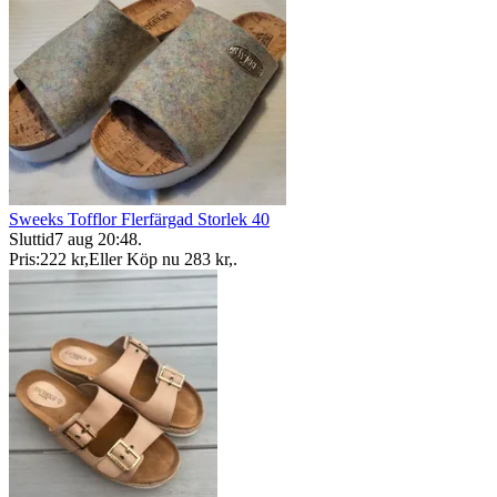
Sweeks Tofflor Flerfärgad Storlek 40
Sluttid
7 aug 20:48
.
Pris:
222 kr
,
Eller Köp nu
283 kr
,
.