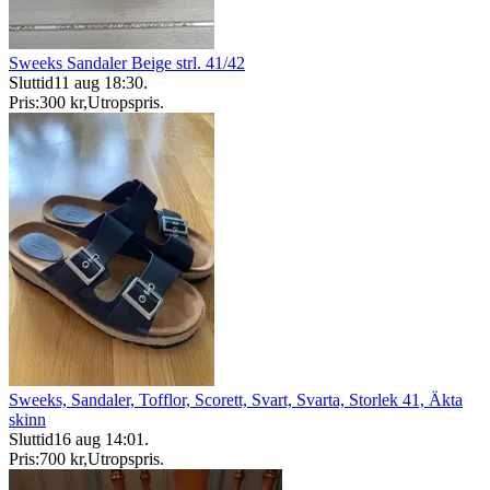
Sweeks Sandaler Beige strl. 41/42
Sluttid
11 aug 18:30
.
Pris:
300 kr
,
Utropspris
.
Sweeks, Sandaler, Tofflor, Scorett, Svart, Svarta, Storlek 41, Äkta
skinn
Sluttid
16 aug 14:01
.
Pris:
700 kr
,
Utropspris
.