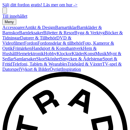
Sälj ditt fordon gratis! Läs mer om hur ->
Till innehållet
Meny
Accessoarer
Antikt & Design
Barnartiklar
Barnkläder &
Barnskor
Barnleksaker
Biljetter & Resor
Bygg & Verktyg
Böcker &
Tidningar
Datorer & Tillbehör
DVD &
Videofilmer
Fordon
Fordonsdelar & tillbehör
Foto, Kameror &
Optik
Frimärken
Handgjort & Konsthantverk
Hem &
Hushåll
Hemelektronik
Hobby
Klockor
Kläder
Konst
Musik
Mynt &
Sedlar
Samlarsaker
Skor
Skönhet
Smycken & Ädelstenar
Sport &
Fritid
Telefoni, Tablets & Wearables
Trädgård & Växter
TV-spel &
Datorspel
Vykort & Bilder
Övrigt
Inspiration