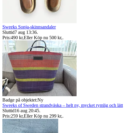
Sweeks Sonja-skinnsandaler
Sluttid
7 aug 13:36
.
Pris:
490 kr
,
Eller Köp nu
500 kr
,
.
Badge på objektet:
Ny
Sweeks of Sweden strandväska – helt ny, mycket rymlig och lätt
Sluttid
16 aug 20:45
.
Pris:
259 kr
,
Eller Köp nu
299 kr
,
.