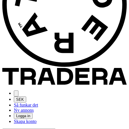
SEK
Så funkar det
Ny annons
Logga in
Skapa konto