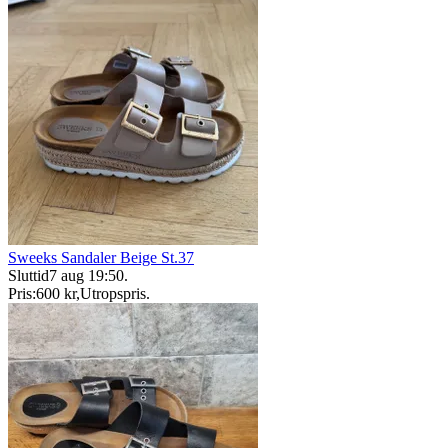
Sweeks Sandaler Beige St.37
Sluttid
7 aug 19:50
.
Pris:
600 kr
,
Utropspris
.