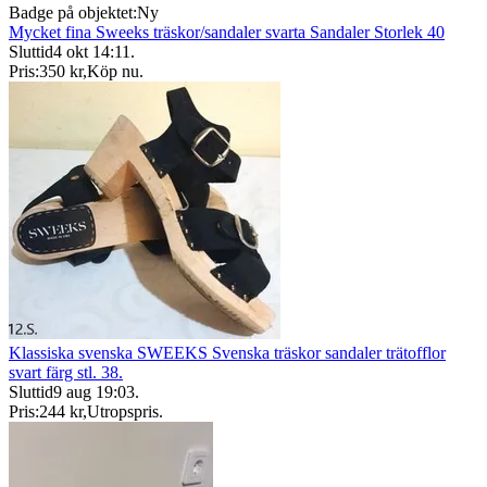
Badge på objektet:
Ny
Mycket fina Sweeks träskor/sandaler svarta Sandaler Storlek 40
Sluttid
4 okt 14:11
.
Pris:
350 kr
,
Köp nu
.
Klassiska svenska SWEEKS Svenska träskor sandaler trätofflor
svart färg stl. 38.
Sluttid
9 aug 19:03
.
Pris:
244 kr
,
Utropspris
.