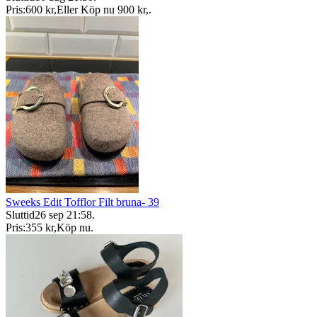
Pris:
600 kr
,
Eller Köp nu
900 kr
,
.
Sweeks Edit Tofflor Filt bruna- 39
Sluttid
26 sep 21:58
.
Pris:
355 kr
,
Köp nu
.