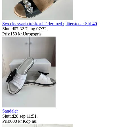
Sweeks svarta träskor i läder med glitterstenar Strl 40
Sluttid
07:32
7 aug 07:32
.
Pris:
150 kr
,
Utropspris
.
Sandaler
Sluttid
28 sep 11:51
.
Pris:
600 kr
,
Köp nu
.