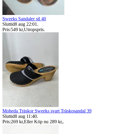
Sweeks Sandaler stl 40
Sluttid
8 aug 22:01
.
Pris:
549 kr
,
Utropspris
.
Moheda Träskor Sweeks svart Träskosandal 39
Sluttid
8 aug 11:40
.
Pris:
269 kr
,
Eller Köp nu
289 kr
,
.