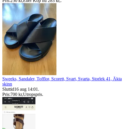
Pris:
250 kr
,
Eller Köp nu
283 kr
,
.
Sweeks, Sandaler, Tofflor, Scorett, Svart, Svarta, Storlek 41, Äkta
skinn
Sluttid
16 aug 14:01
.
Pris:
700 kr
,
Utropspris
.