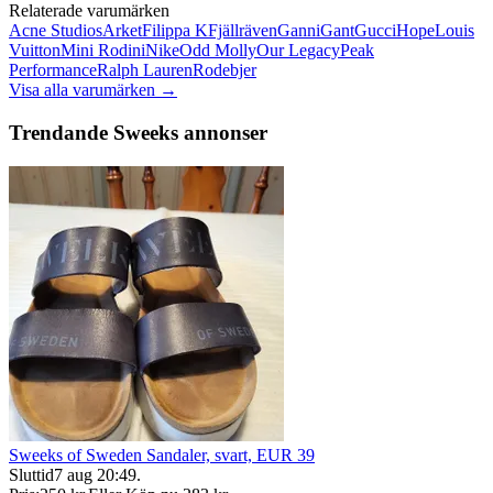
Relaterade varumärken
Acne Studios
Arket
Filippa K
Fjällräven
Ganni
Gant
Gucci
Hope
Louis
Vuitton
Mini Rodini
Nike
Odd Molly
Our Legacy
Peak
Performance
Ralph Lauren
Rodebjer
Visa alla varumärken →
Trendande Sweeks annonser
Sweeks of Sweden Sandaler, svart, EUR 39
Sluttid
7 aug 20:49
.