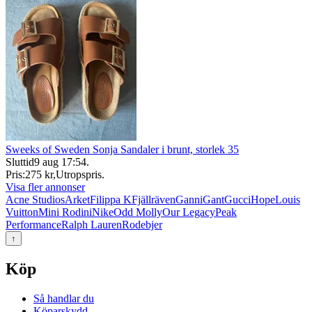
Sweeks of Sweden Sonja Sandaler i brunt, storlek 35
Sluttid
9 aug 17:54
.
Pris:
275 kr
,
Utropspris
.
Visa fler annonser
Acne Studios
Arket
Filippa K
Fjällräven
Ganni
Gant
Gucci
Hope
Louis
Vuitton
Mini Rodini
Nike
Odd Molly
Our Legacy
Peak
Performance
Ralph Lauren
Rodebjer
↑
Köp
Så handlar du
Köparskydd