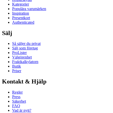
Kategorier
Populära varumärken
Inspiration
Presentkort
Authenticated
Sälj
Så säljer du privat
Sälj som företag
ProLister
Välgörenhet
Fraktkalkylatorn
Butik
Priser
Kontakt & Hjälp
Regler
Press
Säkerhet
FAQ
Vad är nytt?