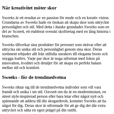
När kreativitet möter skor
Sweeks är ett resultat av en passion för mode och en kreativ vision.
Grundarna av Sweeks hade en önskan att skapa skor som uttryckte
personlighet och stil. Med detta i åtanke grundades Sweeks som en
del av Scorett, ett etablerat svenskt skoföretag med en lång historia i
branschen.
Sweeks tillverkar sina produkter för personer som strävar efter att
uttrycka sin unika stil och personlighet genom sina skor. Deras
sortiment erbjuder allt från stilfulla sneakers till eleganta boots och
snygga loafers. Varje par skor är noga utformat med fokus på
innovation, kvalitet och detaljer för att skapa en perfekt balans
mellan stil och komfort.
Sweeks - för de trendmedvetna
Sweeks riktar sig till de trendmedvetna individer som vill vara
framåt och unika i sin stil. Oavsett om du är en modeentusiast, en
street style-inspirerad person eller bara letar efter något nytt och
spännande att addera till din skogarderob, kommer Sweeks att ha
något för dig. Deras skor är utformade för att ge dig det där extra
uttrycket och sätta en egen prägel på din outfit.