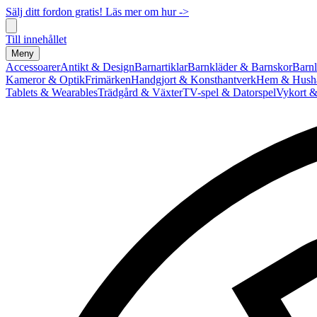
Sälj ditt fordon gratis! Läs mer om hur ->
Till innehållet
Meny
Accessoarer
Antikt & Design
Barnartiklar
Barnkläder & Barnskor
Barnl
Kameror & Optik
Frimärken
Handgjort & Konsthantverk
Hem & Hushå
Tablets & Wearables
Trädgård & Växter
TV-spel & Datorspel
Vykort &