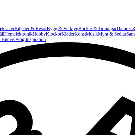
eksaker
Biljetter & Resor
Bygg & Verktyg
Böcker & Tidningar
Datorer &
ll
Hemelektronik
Hobby
Klockor
Kläder
Konst
Musik
Mynt & Sedlar
Saml
 Bilder
Övrigt
Inspiration