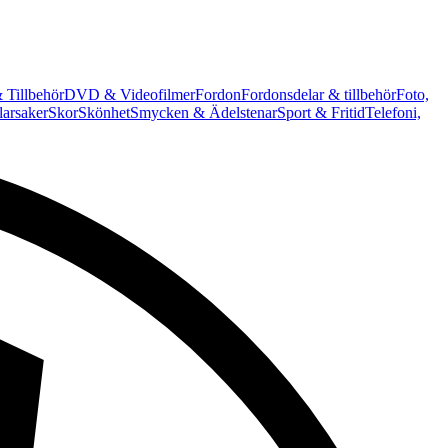
 Tillbehör
DVD & Videofilmer
Fordon
Fordonsdelar & tillbehör
Foto,
arsaker
Skor
Skönhet
Smycken & Ädelstenar
Sport & Fritid
Telefoni,