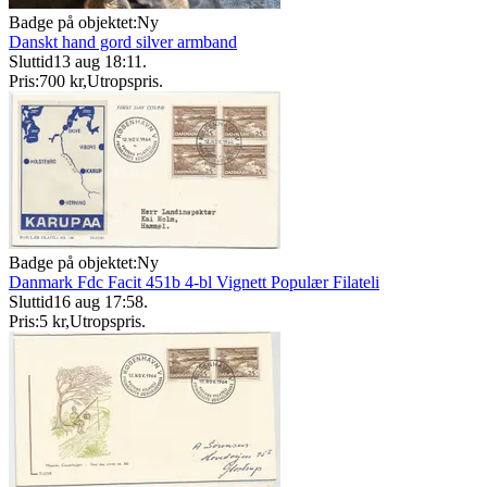
Badge på objektet:
Ny
Danskt hand gord silver armband
Sluttid
13 aug 18:11
.
Pris:
700 kr
,
Utropspris
.
Badge på objektet:
Ny
Danmark Fdc Facit 451b 4-bl Vignett Populær Filateli
Sluttid
16 aug 17:58
.
Pris:
5 kr
,
Utropspris
.