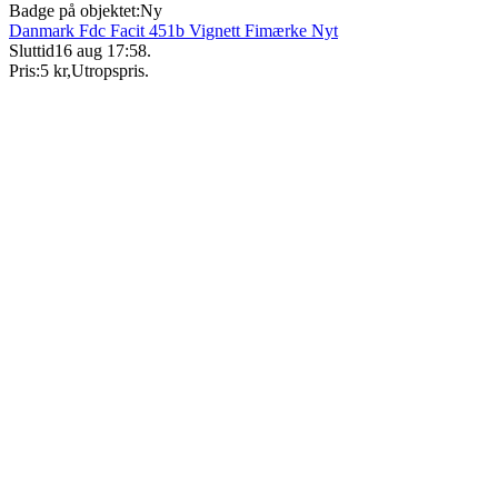
Badge på objektet:
Ny
Danmark Fdc Facit 451b Vignett Fimærke Nyt
Sluttid
16 aug 17:58
.
Pris:
5 kr
,
Utropspris
.