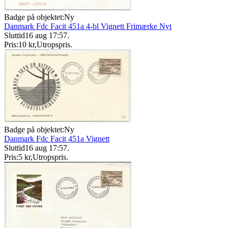
Badge på objektet:
Ny
Danmark Fdc Facit 451a 4-bl Vignett Frimærke Nyt
Sluttid
16 aug 17:57
.
Pris:
10 kr
,
Utropspris
.
Badge på objektet:
Ny
Danmark Fdc Facit 451a Vignett
Sluttid
16 aug 17:57
.
Pris:
5 kr
,
Utropspris
.