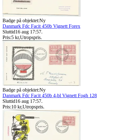
Badge på objektet:
Ny
Danmark Fdc Facit 450b Vignett Forex
Sluttid
16 aug 17:57
.
Pris:
5 kr
,
Utropspris
.
Badge på objektet:
Ny
Danmark Fdc Facit 450b 4-bl Vignett Fogh 128
Sluttid
16 aug 17:57
.
Pris:
10 kr
,
Utropspris
.