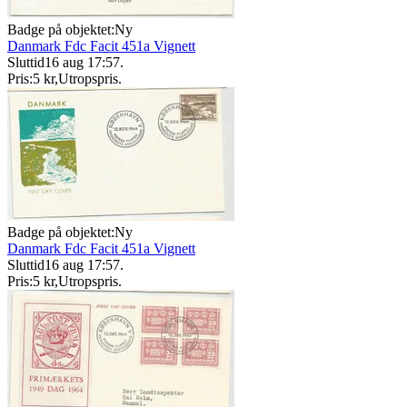
Badge på objektet:
Ny
Danmark Fdc Facit 451a Vignett
Sluttid
16 aug 17:57
.
Pris:
5 kr
,
Utropspris
.
Badge på objektet:
Ny
Danmark Fdc Facit 451a Vignett
Sluttid
16 aug 17:57
.
Pris:
5 kr
,
Utropspris
.