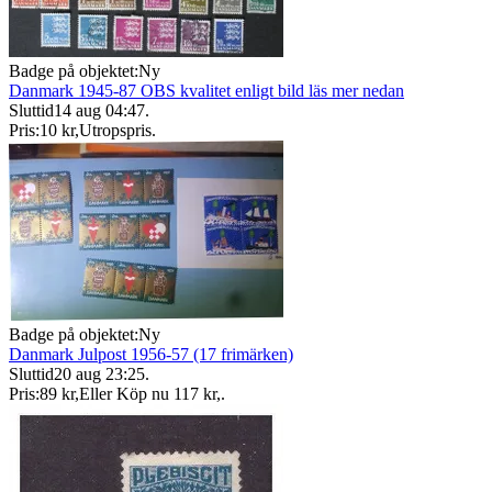
Badge på objektet:
Ny
Danmark 1945-87 OBS kvalitet enligt bild läs mer nedan
Sluttid
14 aug 04:47
.
Pris:
10 kr
,
Utropspris
.
Badge på objektet:
Ny
Danmark Julpost 1956-57 (17 frimärken)
Sluttid
20 aug 23:25
.
Pris:
89 kr
,
Eller Köp nu
117 kr
,
.