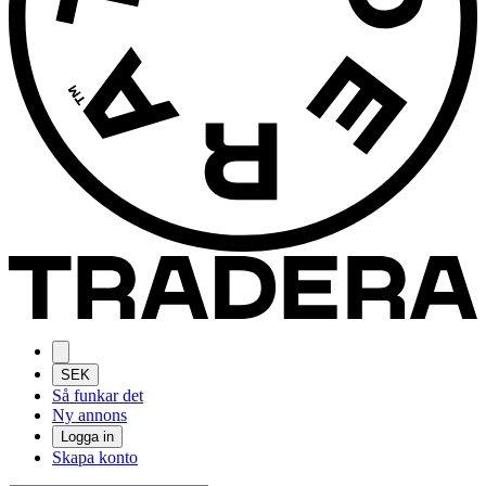
SEK
Så funkar det
Ny annons
Logga in
Skapa konto