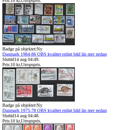
Pris:
10 kr
,
Utropspris
.
Badge på objektet:
Ny
Danmark 1984-86 OBS kvalitet enligt bild läs mer nedan
Sluttid
14 aug 04:49
.
Pris:
10 kr
,
Utropspris
.
Badge på objektet:
Ny
Danmark 1975-78 OBS kvalitet enligt bild läs mer nedan
Sluttid
14 aug 04:48
.
Pris:
10 kr
,
Utropspris
.