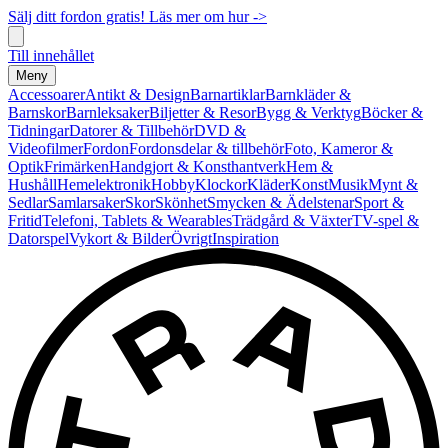
Sälj ditt fordon gratis! Läs mer om hur ->
Till innehållet
Meny
Accessoarer
Antikt & Design
Barnartiklar
Barnkläder &
Barnskor
Barnleksaker
Biljetter & Resor
Bygg & Verktyg
Böcker &
Tidningar
Datorer & Tillbehör
DVD &
Videofilmer
Fordon
Fordonsdelar & tillbehör
Foto, Kameror &
Optik
Frimärken
Handgjort & Konsthantverk
Hem &
Hushåll
Hemelektronik
Hobby
Klockor
Kläder
Konst
Musik
Mynt &
Sedlar
Samlarsaker
Skor
Skönhet
Smycken & Ädelstenar
Sport &
Fritid
Telefoni, Tablets & Wearables
Trädgård & Växter
TV-spel &
Datorspel
Vykort & Bilder
Övrigt
Inspiration