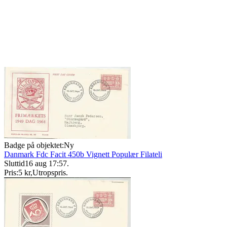
Badge på objektet:
Ny
Danmark Fdc Facit 450b Vignett Populær Filateli
Sluttid
16 aug 17:57
.
Pris:
5 kr
,
Utropspris
.