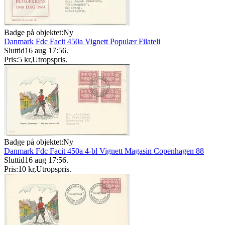
Badge på objektet:
Ny
Danmark Fdc Facit 450a Vignett Populær Filateli
Sluttid
16 aug 17:56
.
Pris:
5 kr
,
Utropspris
.
Badge på objektet:
Ny
Danmark Fdc Facit 450a 4-bl Vignett Magasin Copenhagen 88
Sluttid
16 aug 17:56
.
Pris:
10 kr
,
Utropspris
.