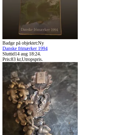
Badge på objektet:
Ny
Danske frimærker 1994
Sluttid
14 aug 18:24
.
Pris:
83 kr
,
Utropspris
.