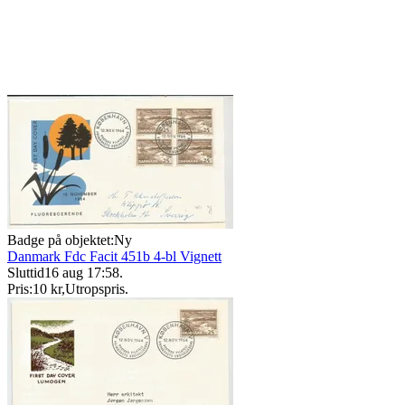
Badge på objektet:
Ny
Danmark Fdc Facit 451b 4-bl Vignett
Sluttid
16 aug 17:58
.
Pris:
10 kr
,
Utropspris
.