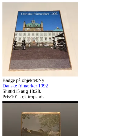
Badge på objektet:
Ny
Danske frimærker 1992
Sluttid
15 aug 18:28
.
Pris:
101 kr
,
Utropspris
.