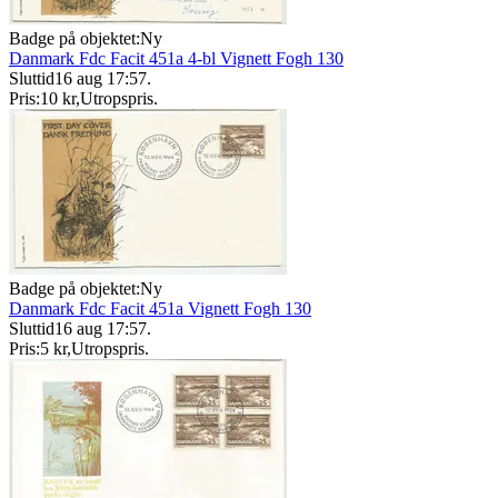
Badge på objektet:
Ny
Danmark Fdc Facit 451a 4-bl Vignett Fogh 130
Sluttid
16 aug 17:57
.
Pris:
10 kr
,
Utropspris
.
Badge på objektet:
Ny
Danmark Fdc Facit 451a Vignett Fogh 130
Sluttid
16 aug 17:57
.
Pris:
5 kr
,
Utropspris
.