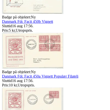
Badge på objektet:
Ny
Danmark Fdc Facit 450b Vignett
Sluttid
16 aug 17:56
.
Pris:
5 kr
,
Utropspris
.
Badge på objektet:
Ny
Danmark Fdc Facit 450a Vignett Populær Filateli
Sluttid
16 aug 17:56
.
Pris:
10 kr
,
Utropspris
.