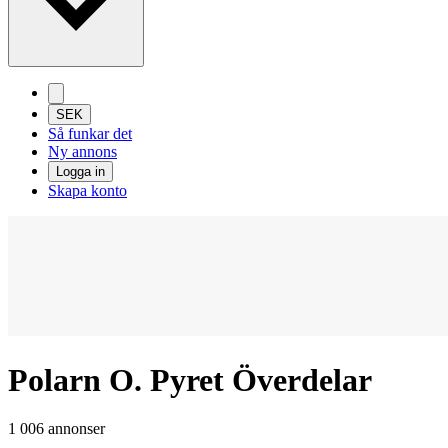
SEK
Så funkar det
Ny annons
Logga in
Skapa konto
Polarn O. Pyret Överdelar
1 006 annonser