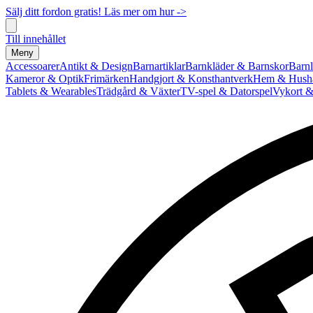
Sälj ditt fordon gratis! Läs mer om hur ->
Till innehållet
Meny
Accessoarer
Antikt & Design
Barnartiklar
Barnkläder & Barnskor
Barnl
Kameror & Optik
Frimärken
Handgjort & Konsthantverk
Hem & Hushå
Tablets & Wearables
Trädgård & Växter
TV-spel & Datorspel
Vykort &