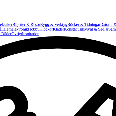
eksaker
Biljetter & Resor
Bygg & Verktyg
Böcker & Tidningar
Datorer &
ll
Hemelektronik
Hobby
Klockor
Kläder
Konst
Musik
Mynt & Sedlar
Saml
 Bilder
Övrigt
Inspiration