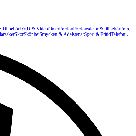
 Tillbehör
DVD & Videofilmer
Fordon
Fordonsdelar & tillbehör
Foto,
arsaker
Skor
Skönhet
Smycken & Ädelstenar
Sport & Fritid
Telefoni,