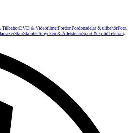
 Tillbehör
DVD & Videofilmer
Fordon
Fordonsdelar & tillbehör
Foto,
arsaker
Skor
Skönhet
Smycken & Ädelstenar
Sport & Fritid
Telefoni,