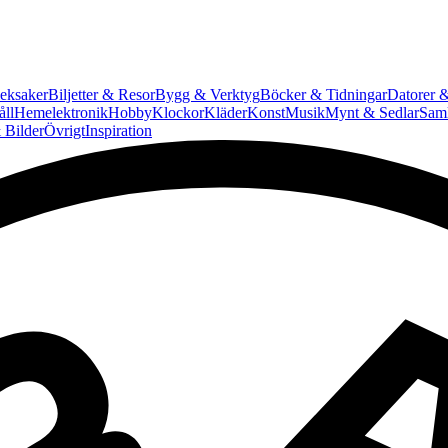
eksaker
Biljetter & Resor
Bygg & Verktyg
Böcker & Tidningar
Datorer &
ll
Hemelektronik
Hobby
Klockor
Kläder
Konst
Musik
Mynt & Sedlar
Saml
 Bilder
Övrigt
Inspiration