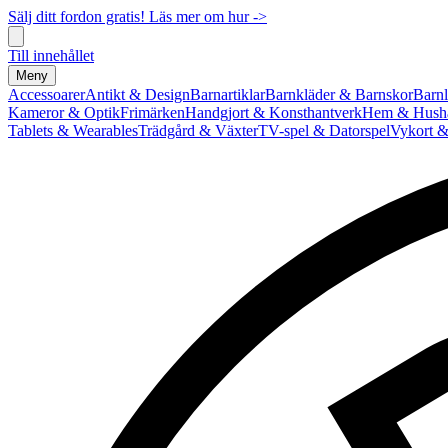
Sälj ditt fordon gratis! Läs mer om hur ->
Till innehållet
Meny
Accessoarer
Antikt & Design
Barnartiklar
Barnkläder & Barnskor
Barnl
Kameror & Optik
Frimärken
Handgjort & Konsthantverk
Hem & Hushå
Tablets & Wearables
Trädgård & Växter
TV-spel & Datorspel
Vykort &