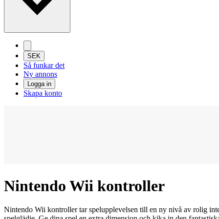
SEK
Så funkar det
Ny annons
Logga in
Skapa konto
Nintendo Wii kontroller
Nintendo Wii kontroller tar spelupplevelsen till en ny nivå av rolig in
spelglädje. Ge dina spel en extra dimension och kika in den fantastisk