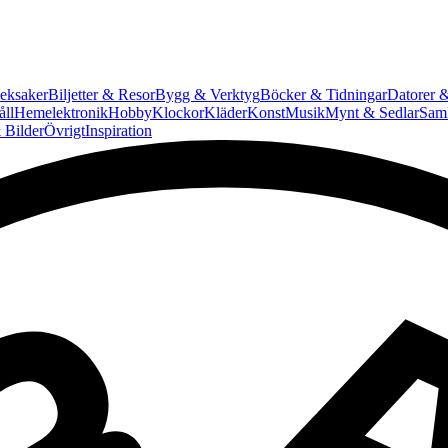
eksaker
Biljetter & Resor
Bygg & Verktyg
Böcker & Tidningar
Datorer &
ll
Hemelektronik
Hobby
Klockor
Kläder
Konst
Musik
Mynt & Sedlar
Saml
 Bilder
Övrigt
Inspiration