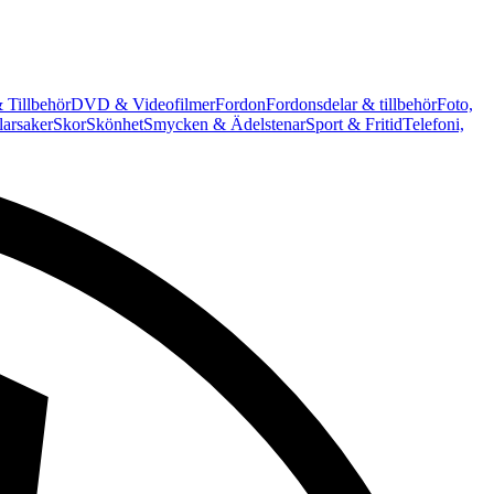
 Tillbehör
DVD & Videofilmer
Fordon
Fordonsdelar & tillbehör
Foto,
arsaker
Skor
Skönhet
Smycken & Ädelstenar
Sport & Fritid
Telefoni,