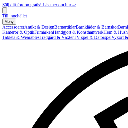
Sälj ditt fordon gratis! Läs mer om hur ->
Till innehållet
Meny
Accessoarer
Antikt & Design
Barnartiklar
Barnkläder & Barnskor
Barnl
Kameror & Optik
Frimärken
Handgjort & Konsthantverk
Hem & Hushå
Tablets & Wearables
Trädgård & Växter
TV-spel & Datorspel
Vykort &