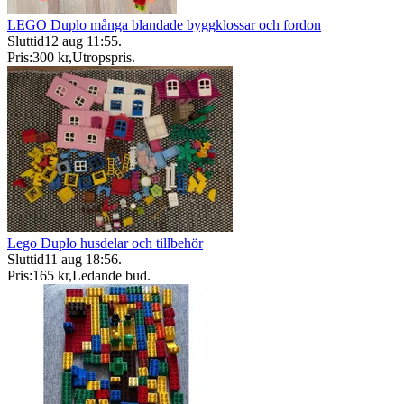
LEGO Duplo många blandade byggklossar och fordon
Sluttid
12 aug 11:55
.
Pris:
300 kr
,
Utropspris
.
Lego Duplo husdelar och tillbehör
Sluttid
11 aug 18:56
.
Pris:
165 kr
,
Ledande bud
.