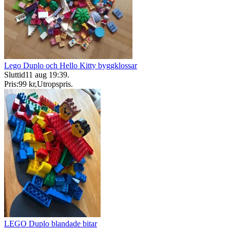
Lego Duplo och Hello Kitty byggklossar
Sluttid
11 aug 19:39
.
Pris:
99 kr
,
Utropspris
.
LEGO Duplo blandade bitar