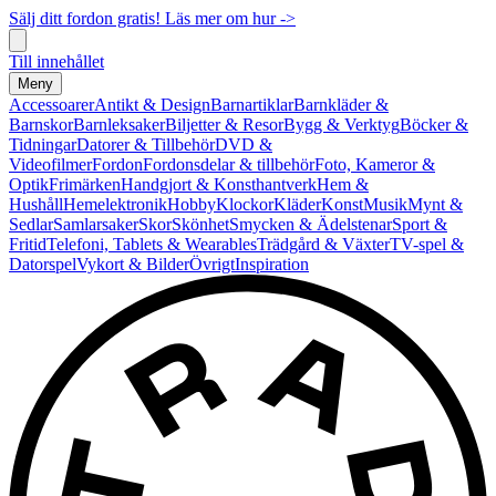
Sälj ditt fordon gratis! Läs mer om hur ->
Till innehållet
Meny
Accessoarer
Antikt & Design
Barnartiklar
Barnkläder &
Barnskor
Barnleksaker
Biljetter & Resor
Bygg & Verktyg
Böcker &
Tidningar
Datorer & Tillbehör
DVD &
Videofilmer
Fordon
Fordonsdelar & tillbehör
Foto, Kameror &
Optik
Frimärken
Handgjort & Konsthantverk
Hem &
Hushåll
Hemelektronik
Hobby
Klockor
Kläder
Konst
Musik
Mynt &
Sedlar
Samlarsaker
Skor
Skönhet
Smycken & Ädelstenar
Sport &
Fritid
Telefoni, Tablets & Wearables
Trädgård & Växter
TV-spel &
Datorspel
Vykort & Bilder
Övrigt
Inspiration