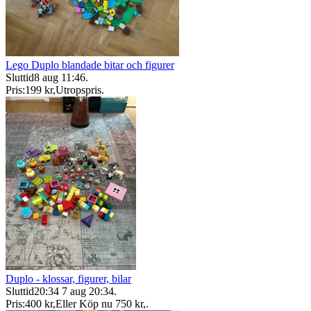
Lego Duplo blandade bitar och figurer
Sluttid
8 aug 11:46
.
Pris:
199 kr
,
Utropspris
.
Duplo - klossar, figurer, bilar
Sluttid
20:34
7 aug 20:34
.
Pris:
400 kr
,
Eller Köp nu
750 kr
,
.