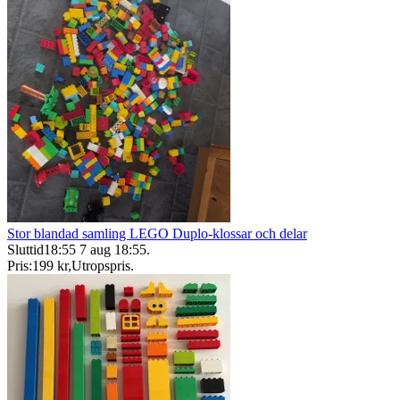
Stor blandad samling LEGO Duplo-klossar och delar
Sluttid
18:55
7 aug 18:55
.
Pris:
199 kr
,
Utropspris
.