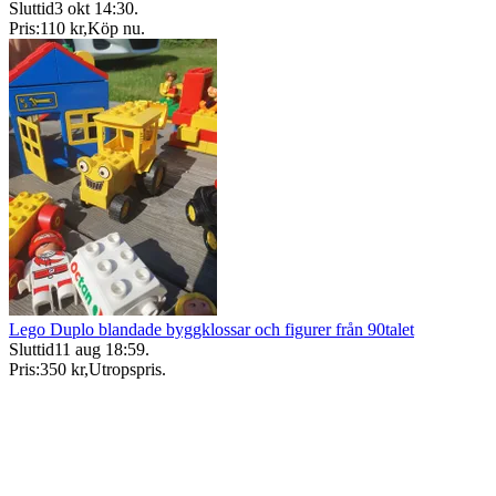
Sluttid
3 okt 14:30
.
Pris:
110 kr
,
Köp nu
.
Lego Duplo blandade byggklossar och figurer från 90talet
Sluttid
11 aug 18:59
.
Pris:
350 kr
,
Utropspris
.