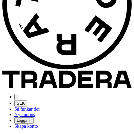
SEK
Så funkar det
Ny annons
Logga in
Skapa konto