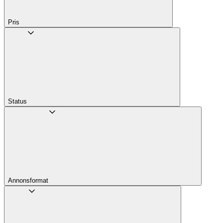
Pris
Status
Annons­format