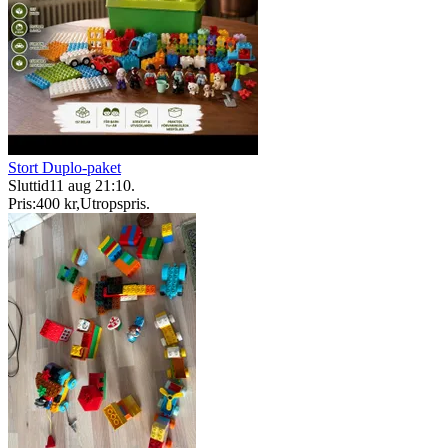
Stort Duplo-paket
Sluttid
11 aug 21:10
.
Pris:
400 kr
,
Utropspris
.