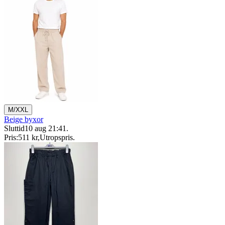
M/XXL
Beige byxor
Sluttid
10 aug 21:41
.
Pris:
511 kr
,
Utropspris
.