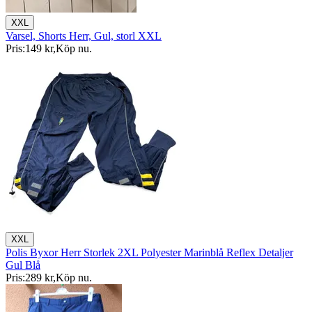
XXL
Varsel, Shorts Herr, Gul, storl XXL
Pris:
149 kr
,
Köp nu
.
XXL
Polis Byxor Herr Storlek 2XL Polyester Marinblå Reflex Detaljer
Gul Blå
Pris:
289 kr
,
Köp nu
.