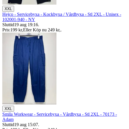
XXL
Hejco - Servicebyxa - Kockbyxa / Vårdbyxa - Stl 2XL - Unisex -
102001-940 - NY
Sluttid
19 aug 19:16
.
Pris:
199 kr
,
Eller Köp nu
249 kr
,
.
XXL
Smila Workwear - Servicebyxa - Vårdbyxa - Stl 2XL - 70173 -
Adam
Sluttid
19 aug 15:07
.