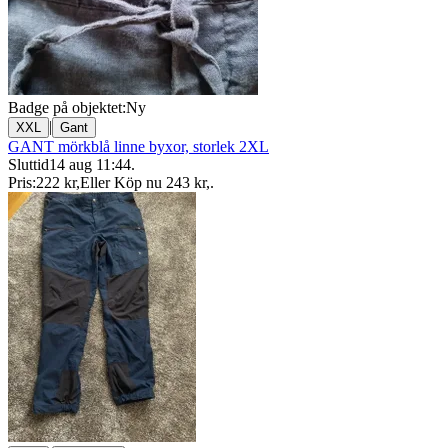
Badge på objektet:
Ny
|
XXL
Gant
GANT mörkblå linne byxor, storlek 2XL
Sluttid
14 aug 11:44
.
Pris:
222 kr
,
Eller Köp nu
243 kr
,
.