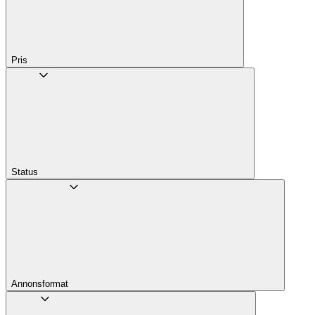
Pris
Status
Annons­format