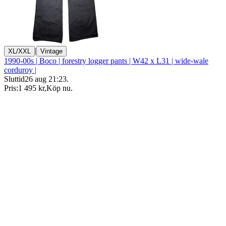
|
XL/XXL
Vintage
1990-00s | Boco | forestry logger pants | W42 x L31 | wide-wale
corduroy |
Sluttid
26 aug 21:23
.
Pris:
1 495 kr
,
Köp nu
.