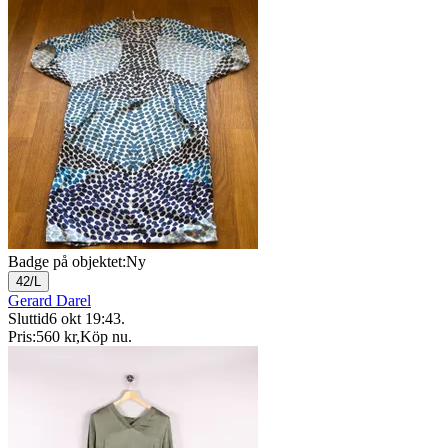
Badge på objektet:
Ny
42/L
Gerard Darel
Sluttid
6 okt 19:43
.
Pris:
560 kr
,
Köp nu
.