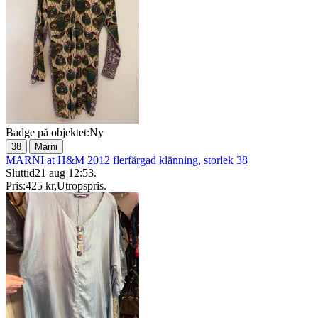
Badge på objektet:
Ny
|
38
Marni
MARNI at H&M 2012 flerfärgad klänning, storlek 38
Sluttid
21 aug 12:53
.
Pris:
425 kr
,
Utropspris
.