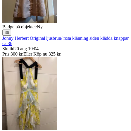
Badge på objektet:
Ny
36
Jonny Herbert Original ljusbrun/ rosa klänning siden klädda knappar
ca 36
Sluttid
20 aug 19:04
.
Pris:
300 kr
,
Eller Köp nu
325 kr
,
.