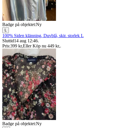
Badge på objektet:
Ny
L
100% Siden klänning, Duvblå, skir. storlek L
Sluttid
14 aug 12:46
.
Pris:
399 kr
,
Eller Köp nu
449 kr
,
.
Badge på objektet:
Ny