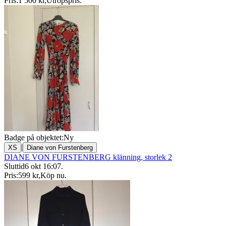
Pris:
1 500 kr
,
Utropspris
.
Badge på objektet:
Ny
|
XS
Diane von Furstenberg
DIANE VON FURSTENBERG klänning, storlek 2
Sluttid
6 okt 16:07
.
Pris:
599 kr
,
Köp nu
.