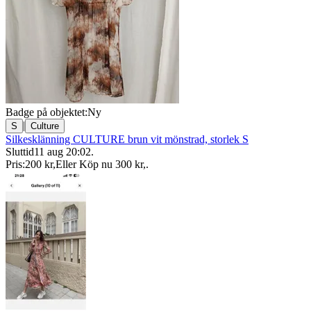
Badge på objektet:
Ny
|
S
Culture
Silkesklänning CULTURE brun vit mönstrad, storlek S
Sluttid
11 aug 20:02
.
Pris:
200 kr
,
Eller Köp nu
300 kr
,
.