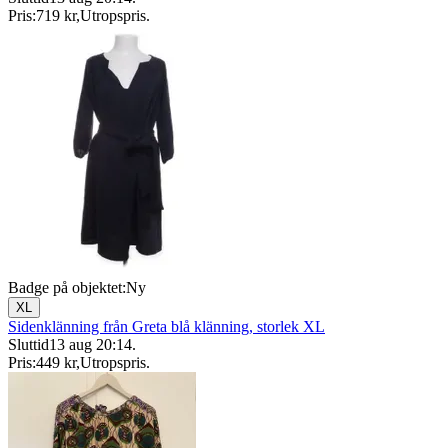
Pris:
719 kr
,
Utropspris
.
Badge på objektet:
Ny
XL
Sidenklänning från Greta blå klänning, storlek XL
Sluttid
13 aug 20:14
.
Pris:
449 kr
,
Utropspris
.