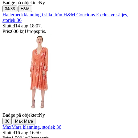
Badge på objektet:
Ny
|
34/36
H&M
Halterneckklänning i silke från H&M Concious Exclusive säljes,
storlek 36
Sluttid
14 aug 18:07
.
Pris:
600 kr
,
Utropspris
.
Badge på objektet:
Ny
|
36
Max Mara
MaxMara klänning, storlek 36
Sluttid
16 aug 16:50
.