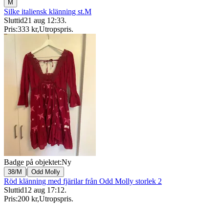
M
Silke italiensk klänning st.M
Sluttid
21 aug 12:33
.
Pris:
333 kr
,
Utropspris
.
Badge på objektet:
Ny
|
38/M
Odd Molly
Röd klänning med fjärilar från Odd Molly storlek 2
Sluttid
12 aug 17:12
.
Pris:
200 kr
,
Utropspris
.