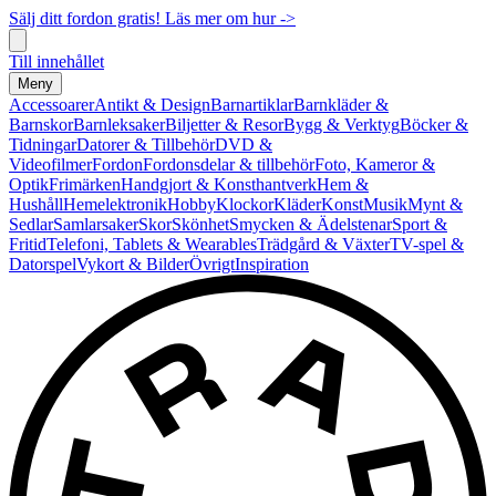
Sälj ditt fordon gratis! Läs mer om hur ->
Till innehållet
Meny
Accessoarer
Antikt & Design
Barnartiklar
Barnkläder &
Barnskor
Barnleksaker
Biljetter & Resor
Bygg & Verktyg
Böcker &
Tidningar
Datorer & Tillbehör
DVD &
Videofilmer
Fordon
Fordonsdelar & tillbehör
Foto, Kameror &
Optik
Frimärken
Handgjort & Konsthantverk
Hem &
Hushåll
Hemelektronik
Hobby
Klockor
Kläder
Konst
Musik
Mynt &
Sedlar
Samlarsaker
Skor
Skönhet
Smycken & Ädelstenar
Sport &
Fritid
Telefoni, Tablets & Wearables
Trädgård & Växter
TV-spel &
Datorspel
Vykort & Bilder
Övrigt
Inspiration