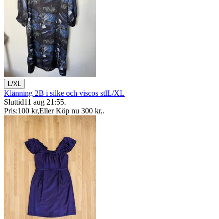
L/XL
Klänning 2B i silke och viscos stlL/XL
Sluttid
11 aug 21:55
.
Pris:
100 kr
,
Eller Köp nu
300 kr
,
.