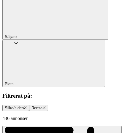
Säljare
Plats
Filtrerat på
:
Silke/siden
Rensa
436 annonser