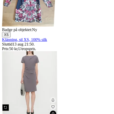
Badge på objektet:
Ny
XS
Klänning, stl XS, 100% silk
Sluttid
13 aug 21:50
.
Pris:
50 kr
,
Utropspris
.