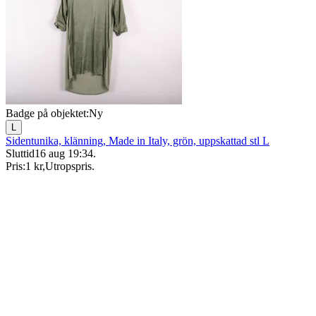
Badge på objektet:
Ny
L
Sidentunika, klänning, Made in Italy, grön, uppskattad stl L
Sluttid
16 aug 19:34
.
Pris:
1 kr
,
Utropspris
.