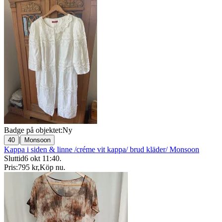
Badge på objektet:
Ny
|
40
Monsoon
Kappa i siden & linne /créme vit kappa/ brud kläder/ Monsoon
Sluttid
6 okt 11:40
.
Pris:
795 kr
,
Köp nu
.