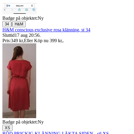
Badge på objektet:
Ny
|
34
H&M
H&M conscious exclusive rosa klänning, st 34
Sluttid
17 aug 20:56
.
Pris:
349 kr
,
Eller Köp nu
399 kr
,
.
Badge på objektet:
Ny
XS
RÖD PRICKIG KLÄNNING I ÄKTA SIDEN - stl XS