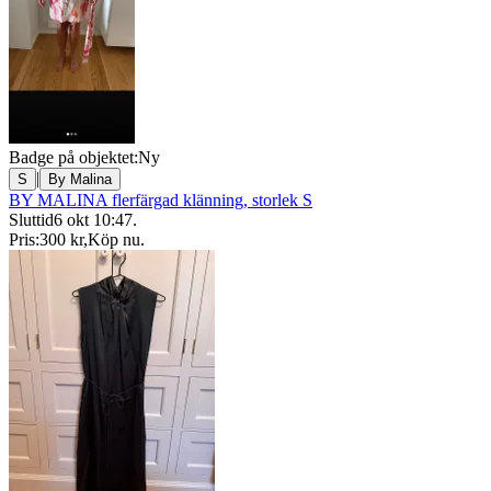
Badge på objektet:
Ny
|
S
By Malina
BY MALINA flerfärgad klänning, storlek S
Sluttid
6 okt 10:47
.
Pris:
300 kr
,
Köp nu
.