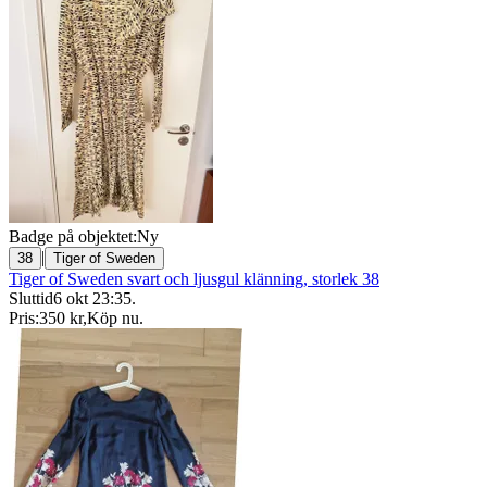
Badge på objektet:
Ny
|
38
Tiger of Sweden
Tiger of Sweden svart och ljusgul klänning, storlek 38
Sluttid
6 okt 23:35
.
Pris:
350 kr
,
Köp nu
.