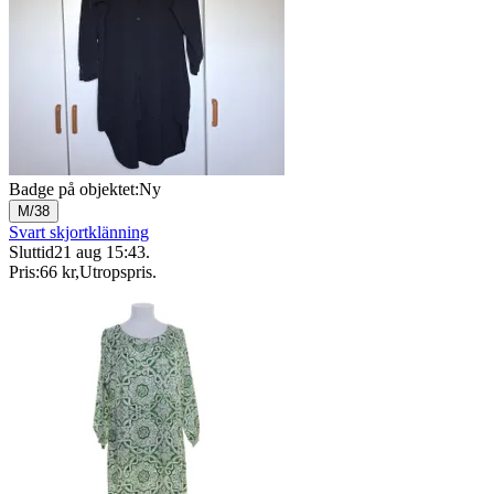
Badge på objektet:
Ny
M/38
Svart skjortklänning
Sluttid
21 aug 15:43
.
Pris:
66 kr
,
Utropspris
.