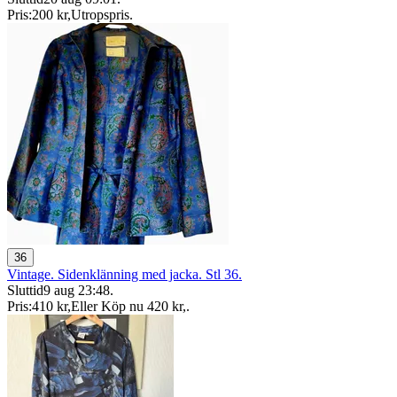
Pris:
200 kr
,
Utropspris
.
36
Vintage. Sidenklänning med jacka. Stl 36.
Sluttid
9 aug 23:48
.
Pris:
410 kr
,
Eller Köp nu
420 kr
,
.