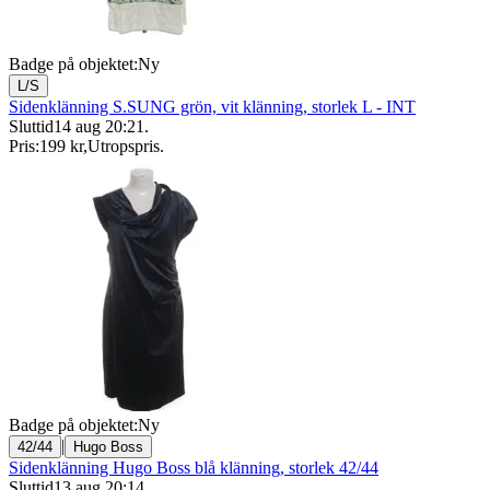
Badge på objektet:
Ny
L/S
Sidenklänning S.SUNG grön, vit klänning, storlek L - INT
Sluttid
14 aug 20:21
.
Pris:
199 kr
,
Utropspris
.
Badge på objektet:
Ny
|
42/44
Hugo Boss
Sidenklänning Hugo Boss blå klänning, storlek 42/44
Sluttid
13 aug 20:14
.