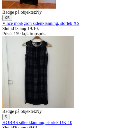
Badge på objektet:
Ny
XS
Vince mörkgrön sidenklänning, storlek XS
Sluttid
13 aug 19:10
.
Pris:
2 159 kr
,
Utropspris
.
Badge på objektet:
Ny
S
HOBBS silke klänning, storlek UK 10
Sluttid
20 aug 09:01
.