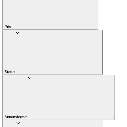
Pris
Status
Annons­format