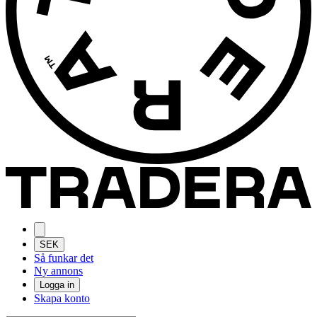
SEK
Så funkar det
Ny annons
Logga in
Skapa konto