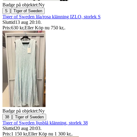
Badge på objektet:
Ny
|
S
Tiger of Sweden
Tiger of Sweden lila/rosa klänning IZLO, storlek S
Sluttid
13 aug 20:10
.
Pris:
630 kr
,
Eller Köp nu
750 kr
,
.
Badge på objektet:
Ny
|
38
Tiger of Sweden
Tiger of Sweden ljusblå klänning, storlek 38
Sluttid
20 aug 20:03
.
Pris:
1 150 kr
,
Eller Köp nu
1 300 kr
,
.