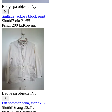
Badge på objektet:
Ny
M
quiltade jackor i block print
Sluttid
7 okt 21:55
.
Pris:
1 200 kr
,
Köp nu
.
Badge på objektet:
Ny
38
Fin sommarjacka, storlek 38
Sluttid
16 aug 20:21
.