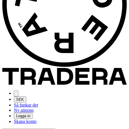
SEK
Så funkar det
Ny annons
Logga in
Skapa konto