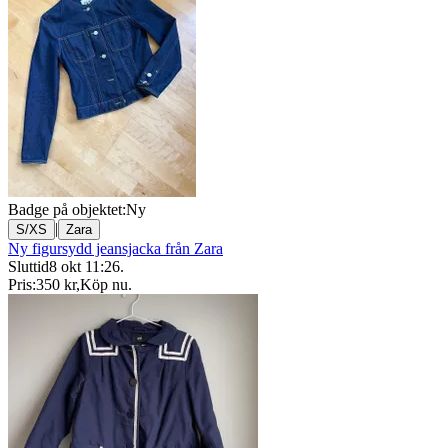
Badge på objektet:
Ny
|
S/XS
Zara
Ny figursydd jeansjacka från Zara
Sluttid
8 okt 11:26
.
Pris:
350 kr
,
Köp nu
.