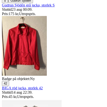
|
S
Gudrun Sjödén
Gudrun Sjödén grå jacka, storlek S
Sluttid
23 aug 00:09
.
Pris:
175 kr
,
Utropspris
.
Badge på objektet:
Ny
42
BIGA röd jacka, storlek 42
Sluttid
14 aug 22:39
.
Pris:
45 kr
,
Utropspris
.