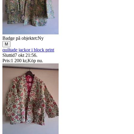
Badge på objektet:
Ny
M
quiltade jackor i block print
Sluttid
7 okt 21:56
.
Pris:
1 200 kr
,
Köp nu
.