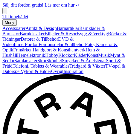
Sälj ditt fordon gratis! Läs mer om hur ->
Till innehållet
Meny
Accessoarer
Antikt & Design
Barnartiklar
Barnkläder &
Barnskor
Barnleksaker
Biljetter & Resor
Bygg & Verktyg
Böcker &
Tidningar
Datorer & Tillbehör
DVD &
Videofilmer
Fordon
Fordonsdelar & tillbehör
Foto, Kameror &
Optik
Frimärken
Handgjort & Konsthantverk
Hem &
Hushåll
Hemelektronik
Hobby
Klockor
Kläder
Konst
Musik
Mynt &
Sedlar
Samlarsaker
Skor
Skönhet
Smycken & Ädelstenar
Sport &
Fritid
Telefoni, Tablets & Wearables
Trädgård & Växter
TV-spel &
Datorspel
Vykort & Bilder
Övrigt
Inspiration