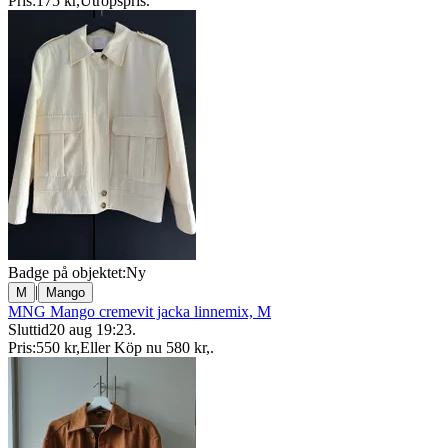
Pris:
175 kr
,
Utropspris
.
Badge på objektet:
Ny
|
M
Mango
MNG Mango cremevit jacka linnemix, M
Sluttid
20 aug 19:23
.
Pris:
550 kr
,
Eller Köp nu
580 kr
,
.