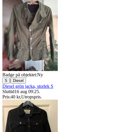
Badge på objektet:
Ny
|
S
Diesel
Diesel grön jacka, storlek S
Sluttid
16 aug 09:25
.
Pris:
40 kr
,
Utropspris
.