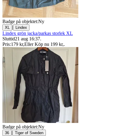
Badge på objektet:
Ny
|
XL
Lindex
Lindex grön jacka/parkas storlek XL
Sluttid
21 aug 16:37
.
Pris:
179 kr
,
Eller Köp nu
199 kr
,
.
Badge på objektet:
Ny
|
36
Tiger of Sweden