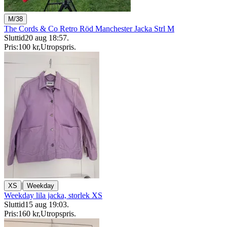
M/38
The Cords & Co Retro Röd Manchester Jacka Strl M
Sluttid
20 aug 18:57
.
Pris:
100 kr
,
Utropspris
.
|
XS
Weekday
Weekday lila jacka, storlek XS
Sluttid
15 aug 19:03
.
Pris:
160 kr
,
Utropspris
.