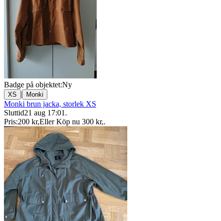
Badge på objektet:
Ny
|
XS
Monki
Monki brun jacka, storlek XS
Sluttid
21 aug 17:01
.
Pris:
200 kr
,
Eller Köp nu
300 kr
,
.