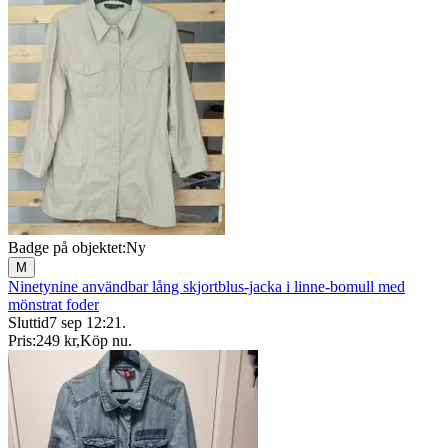
Badge på objektet:
Ny
M
Ninetynine användbar lång skjortblus-jacka i linne-bomull med
mönstrat foder
Sluttid
7 sep 12:21
.
Pris:
249 kr
,
Köp nu
.