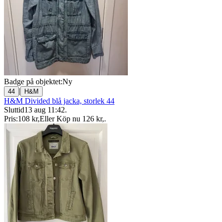
Badge på objektet:
Ny
|
44
H&M
H&M Divided blå jacka, storlek 44
Sluttid
13 aug 11:42
.
Pris:
108 kr
,
Eller Köp nu
126 kr
,
.