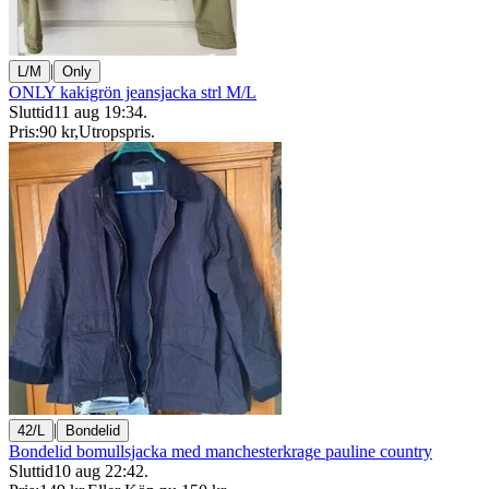
|
L/M
Only
ONLY kakigrön jeansjacka strl M/L
Sluttid
11 aug 19:34
.
Pris:
90 kr
,
Utropspris
.
|
42/L
Bondelid
Bondelid bomullsjacka med manchesterkrage pauline country
Sluttid
10 aug 22:42
.