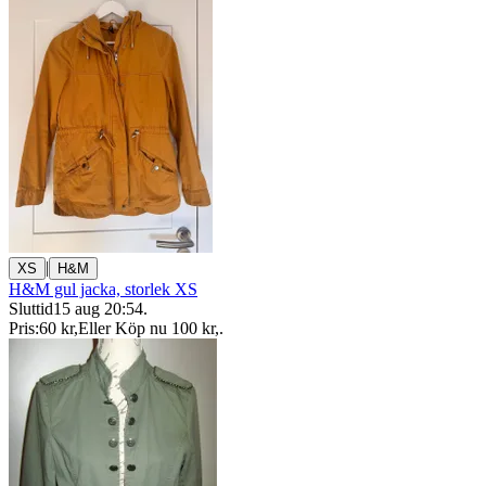
|
XS
H&M
H&M gul jacka, storlek XS
Sluttid
15 aug 20:54
.
Pris:
60 kr
,
Eller Köp nu
100 kr
,
.