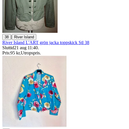
|
38
River Island
River Island L'ART grön jacka toppskick Stl 38
Sluttid
21 aug 11:40
.
Pris:
95 kr
,
Utropspris
.