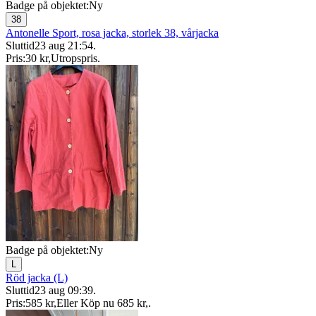
Badge på objektet:
Ny
38
Antonelle Sport, rosa jacka, storlek 38, vårjacka
Sluttid
23 aug 21:54
.
Pris:
30 kr
,
Utropspris
.
Badge på objektet:
Ny
L
Röd jacka (L)
Sluttid
23 aug 09:39
.
Pris:
585 kr
,
Eller Köp nu
685 kr
,
.