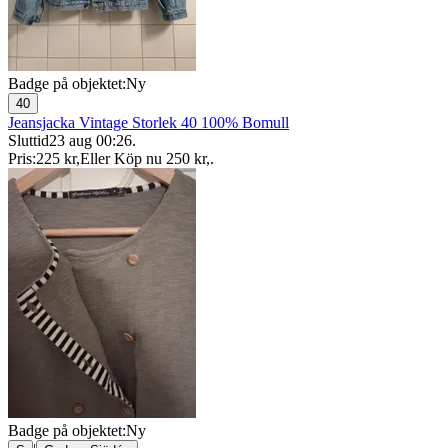
Badge på objektet:
Ny
40
Jeansjacka Vintage Storlek 40 100% Bomull
Sluttid
23 aug 00:26
.
Pris:
225 kr
,
Eller Köp nu
250 kr
,
.
Badge på objektet:
Ny