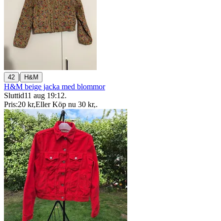
|
42
H&M
H&M beige jacka med blommor
Sluttid
11 aug 19:12
.
Pris:
20 kr
,
Eller Köp nu
30 kr
,
.