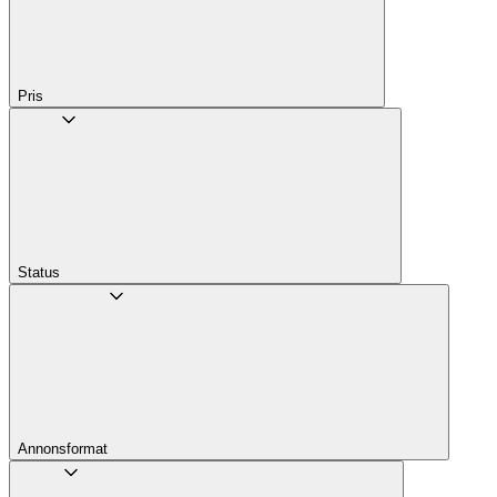
Pris
Status
Annons­format