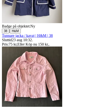
Badge på objektet:
Ny
|
38
H&M
Tunnare jacka / kavaj | H&M | 38
Sluttid
23 aug 10:32
.
Pris:
75 kr
,
Eller Köp nu
150 kr
,
.