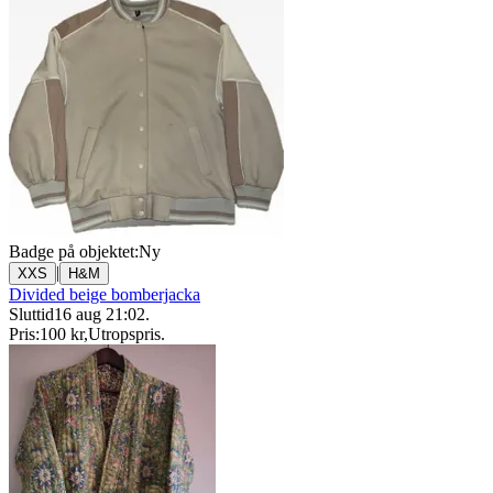
Badge på objektet:
Ny
|
XXS
H&M
Divided beige bomberjacka
Sluttid
16 aug 21:02
.
Pris:
100 kr
,
Utropspris
.