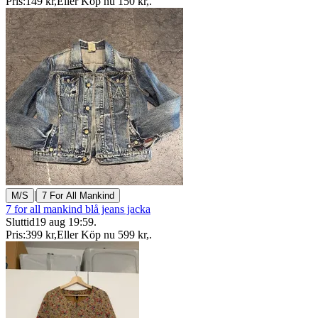
Pris:
149 kr
,
Eller Köp nu
150 kr
,
.
|
M/S
7 For All Mankind
7 for all mankind blå jeans jacka
Sluttid
19 aug 19:59
.
Pris:
399 kr
,
Eller Köp nu
599 kr
,
.