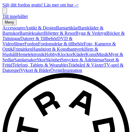
Sälj ditt fordon gratis! Läs mer om hur ->
Till innehållet
Meny
Accessoarer
Antikt & Design
Barnartiklar
Barnkläder &
Barnskor
Barnleksaker
Biljetter & Resor
Bygg & Verktyg
Böcker &
Tidningar
Datorer & Tillbehör
DVD &
Videofilmer
Fordon
Fordonsdelar & tillbehör
Foto, Kameror &
Optik
Frimärken
Handgjort & Konsthantverk
Hem &
Hushåll
Hemelektronik
Hobby
Klockor
Kläder
Konst
Musik
Mynt &
Sedlar
Samlarsaker
Skor
Skönhet
Smycken & Ädelstenar
Sport &
Fritid
Telefoni, Tablets & Wearables
Trädgård & Växter
TV-spel &
Datorspel
Vykort & Bilder
Övrigt
Inspiration