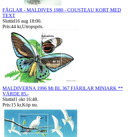
FÅGLAR - MALDIVES 1980 - COUSTEAU KORT MED
TEXT
Sluttid
16 aug 18:00
.
Pris:
44 kr
,
Utropspris
.
MALDIVERNA 1996 Mi BL 367 FJÄRILAR MINIARK **
VÄRDE 85.-
Sluttid
1 okt 16:48
.
Pris:
15 kr
,
Köp nu
.