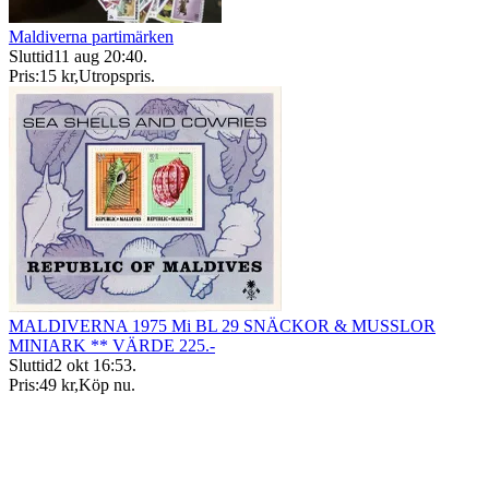
Maldiverna partimärken
Sluttid
11 aug 20:40
.
Pris:
15 kr
,
Utropspris
.
MALDIVERNA 1975 Mi BL 29 SNÄCKOR & MUSSLOR
MINIARK ** VÄRDE 225.-
Sluttid
2 okt 16:53
.
Pris:
49 kr
,
Köp nu
.