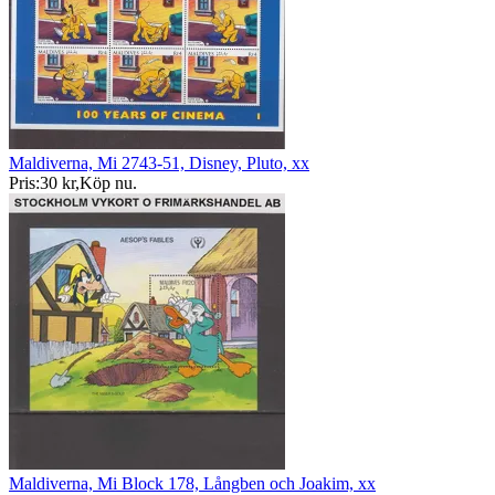
Maldiverna, Mi 2743-51, Disney, Pluto, xx
Pris:
30 kr
,
Köp nu
.
Maldiverna, Mi Block 178, Långben och Joakim, xx