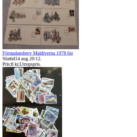
Förstadagsbrev Maldiverna 1978 6st
Sluttid
14 aug 20:12
.
Pris:
8 kr
,
Utropspris
.