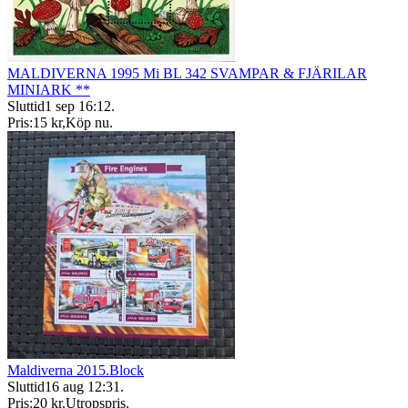
MALDIVERNA 1995 Mi BL 342 SVAMPAR & FJÄRILAR
MINIARK **
Sluttid
1 sep 16:12
.
Pris:
15 kr
,
Köp nu
.
Maldiverna 2015.Block
Sluttid
16 aug 12:31
.
Pris:
20 kr
,
Utropspris
.