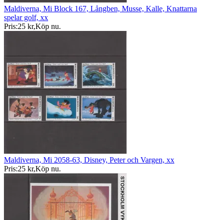
Maldiverna, Mi Block 167, Långben, Musse, Kalle, Knattarna
spelar golf, xx
Pris:
25 kr
,
Köp nu
.
Maldiverna, Mi 2058-63, Disney, Peter och Vargen, xx
Pris:
25 kr
,
Köp nu
.