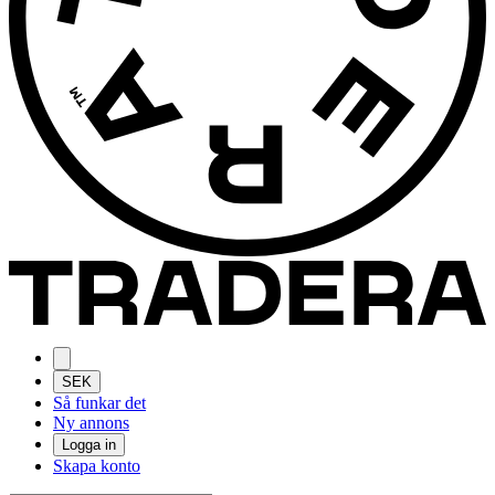
SEK
Så funkar det
Ny annons
Logga in
Skapa konto