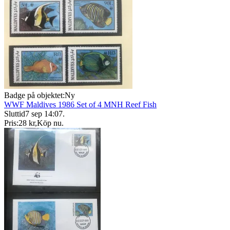
Badge på objektet:
Ny
WWF Maldives 1986 Set of 4 MNH Reef Fish
Sluttid
7 sep 14:07
.
Pris:
28 kr
,
Köp nu
.