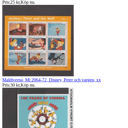
Pris:
25 kr
,
Köp nu
.
Maldiverna, Mi 2064-72, Disney, Peter och vargen, xx
Pris:
30 kr
,
Köp nu
.