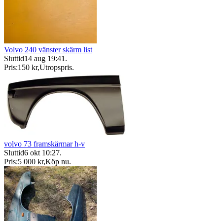
Volvo 240 vänster skärm list
Sluttid
14 aug 19:41
.
Pris:
150 kr
,
Utropspris
.
volvo 73 framskärmar h-v
Sluttid
6 okt 10:27
.
Pris:
5 000 kr
,
Köp nu
.