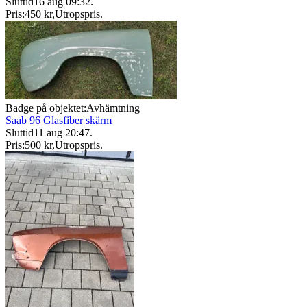
Sluttid
16 aug 09:32
.
Pris:
450 kr
,
Utropspris
.
Badge på objektet:
Avhämtning
Saab 96 Glasfiber skärm
Sluttid
11 aug 20:47
.
Pris:
500 kr
,
Utropspris
.