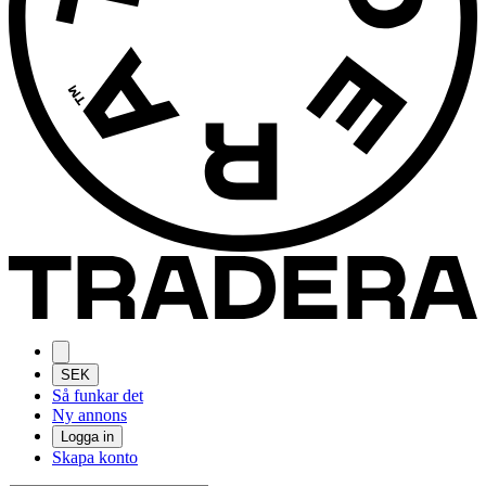
SEK
Så funkar det
Ny annons
Logga in
Skapa konto