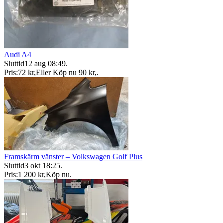
Audi A4
Sluttid
12 aug 08:49
.
Pris:
72 kr
,
Eller Köp nu
90 kr
,
.
Framskärm vänster – Volkswagen Golf Plus
Sluttid
3 okt 18:25
.
Pris:
1 200 kr
,
Köp nu
.