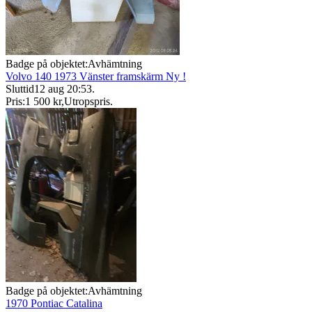
Badge på objektet:
Avhämtning
Volvo 140 1973 Vänster framskärm Ny !
Sluttid
12 aug 20:53
.
Pris:
1 500 kr
,
Utropspris
.
Badge på objektet:
Avhämtning
1970 Pontiac Catalina