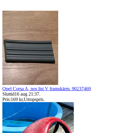
Opel Corsa A, nos list V framskärm. 90237469
Sluttid
16 aug 21:37
.
Pris:
169 kr
,
Utropspris
.