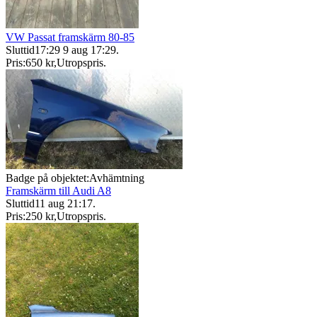
VW Passat framskärm 80-85
Sluttid
17:29
9 aug 17:29
.
Pris:
650 kr
,
Utropspris
.
Badge på objektet:
Avhämtning
Framskärm till Audi A8
Sluttid
11 aug 21:17
.
Pris:
250 kr
,
Utropspris
.