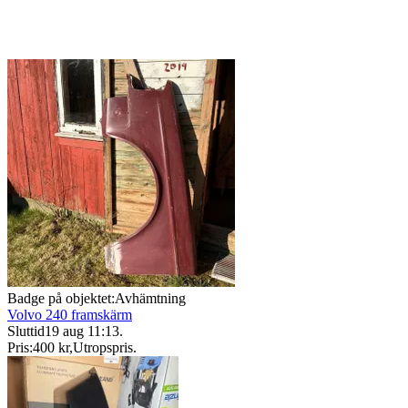
Badge på objektet:
Avhämtning
Volvo 240 framskärm
Sluttid
19 aug 11:13
.
Pris:
400 kr
,
Utropspris
.