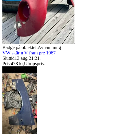
Badge på objektet:
Avhämtning
VW skärm V fram pre 1967
Sluttid
13 aug 21:21
.
Pris:
478 kr
,
Utropspris
.