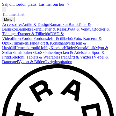
Sälj ditt fordon gratis! Läs mer om hur ->
Till innehållet
Meny
Accessoarer
Antikt & Design
Barnartiklar
Barnkläder &
Barnskor
Barnleksaker
Biljetter & Resor
Bygg & Verktyg
Böcker &
Tidningar
Datorer & Tillbehör
DVD &
Videofilmer
Fordon
Fordonsdelar & tillbehör
Foto, Kameror &
Optik
Frimärken
Handgjort & Konsthantverk
Hem &
Hushåll
Hemelektronik
Hobby
Klockor
Kläder
Konst
Musik
Mynt &
Sedlar
Samlarsaker
Skor
Skönhet
Smycken & Ädelstenar
Sport &
Fritid
Telefoni, Tablets & Wearables
Trädgård & Växter
TV-spel &
Datorspel
Vykort & Bilder
Övrigt
Inspiration