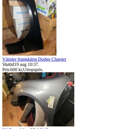
Vänster framskärm Dodge Charger
Sluttid
19 aug 10:37
.
Pris:
600 kr
,
Utropspris
.