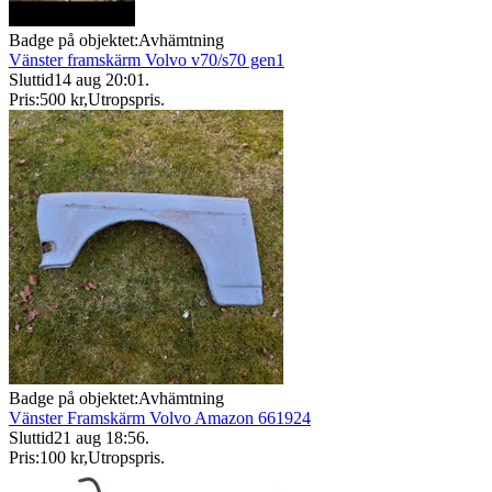
Badge på objektet:
Avhämtning
Vänster framskärm Volvo v70/s70 gen1
Sluttid
14 aug 20:01
.
Pris:
500 kr
,
Utropspris
.
Badge på objektet:
Avhämtning
Vänster Framskärm Volvo Amazon 661924
Sluttid
21 aug 18:56
.
Pris:
100 kr
,
Utropspris
.