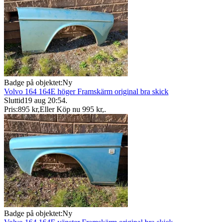
Badge på objektet:
Ny
Volvo 164 164E höger Framskärm original bra skick
Sluttid
19 aug 20:54
.
Pris:
895 kr
,
Eller Köp nu
995 kr
,
.
Badge på objektet:
Ny