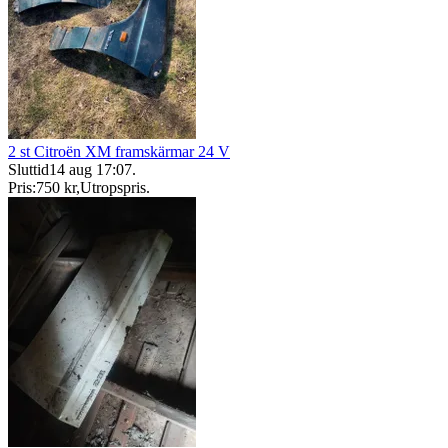
2 st Citroën XM framskärmar 24 V
Sluttid
14 aug 17:07
.
Pris:
750 kr
,
Utropspris
.