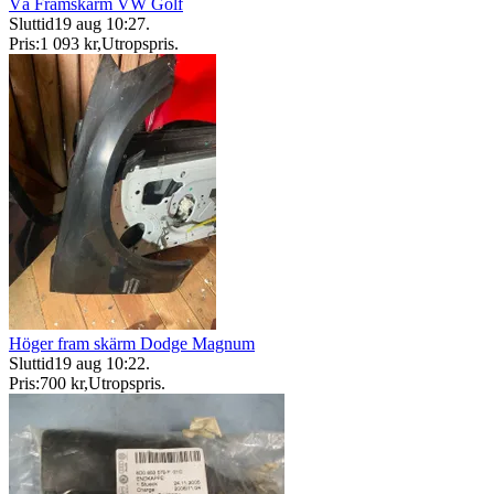
Vä Framskärm VW Golf
Sluttid
19 aug 10:27
.
Pris:
1 093 kr
,
Utropspris
.
Höger fram skärm Dodge Magnum
Sluttid
19 aug 10:22
.
Pris:
700 kr
,
Utropspris
.