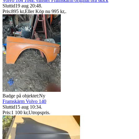
Volvo 164 164E vänster Framskärm original bra skick
Sluttid
19 aug 20:48
.
Pris:
895 kr
,
Eller Köp nu
995 kr
,
.
Badge på objektet:
Ny
Framskärm Volvo 140
Sluttid
15 aug 10:34
.
Pris:
1 100 kr
,
Utropspris
.