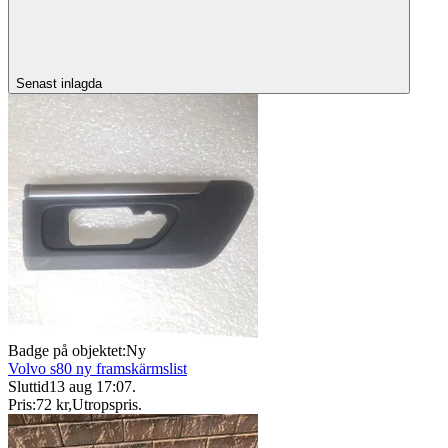
Senast inlagda
Badge på objektet:
Ny
Volvo s80 ny framskärmslist
Sluttid
13 aug 17:07
.
Pris:
72 kr
,
Utropspris
.