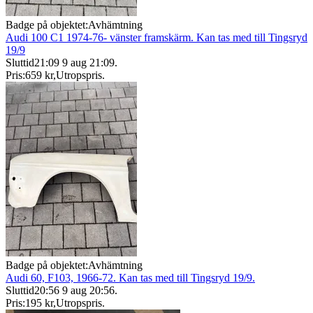
Badge på objektet:
Avhämtning
Audi 100 C1 1974-76- vänster framskärm. Kan tas med till Tingsryd
19/9
Sluttid
21:09
9 aug 21:09
.
Pris:
659 kr
,
Utropspris
.
Badge på objektet:
Avhämtning
Audi 60, F103, 1966-72. Kan tas med till Tingsryd 19/9.
Sluttid
20:56
9 aug 20:56
.
Pris:
195 kr
,
Utropspris
.