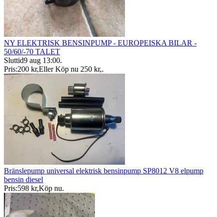
NY ELEKTRISK BENSINPUMP - EUROPEISKA BILAR -
50/60/-70 TALET
Sluttid
9 aug 13:00
.
Pris:
200 kr
,
Eller Köp nu
250 kr
,
.
Bränslepump universal elektrisk bensinpump SP8012 V8 elpump
bensin diesel
Pris:
598 kr
,
Köp nu
.