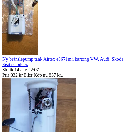
Ny bränslepump tank Airtex e8671m i kartong VW, Audi, Skoda,
Seat se bilder.
Sluttid
14 aug 22:07
.
Pris:
832 kr
,
Eller Köp nu
837 kr
,
.