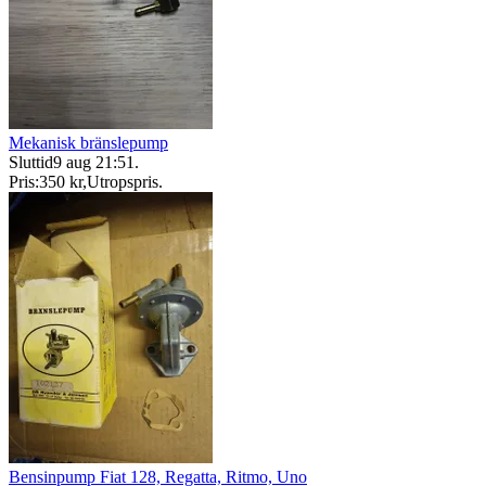
Mekanisk bränslepump
Sluttid
9 aug 21:51
.
Pris:
350 kr
,
Utropspris
.
Bensinpump Fiat 128, Regatta, Ritmo, Uno