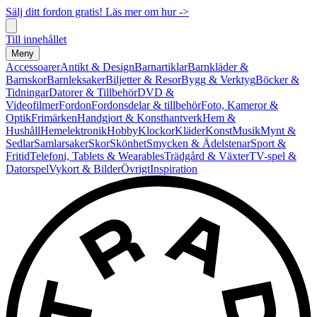
Sälj ditt fordon gratis! Läs mer om hur ->
Till innehållet
Meny
Accessoarer
Antikt & Design
Barnartiklar
Barnkläder &
Barnskor
Barnleksaker
Biljetter & Resor
Bygg & Verktyg
Böcker &
Tidningar
Datorer & Tillbehör
DVD &
Videofilmer
Fordon
Fordonsdelar & tillbehör
Foto, Kameror &
Optik
Frimärken
Handgjort & Konsthantverk
Hem &
Hushåll
Hemelektronik
Hobby
Klockor
Kläder
Konst
Musik
Mynt &
Sedlar
Samlarsaker
Skor
Skönhet
Smycken & Ädelstenar
Sport &
Fritid
Telefoni, Tablets & Wearables
Trädgård & Växter
TV-spel &
Datorspel
Vykort & Bilder
Övrigt
Inspiration