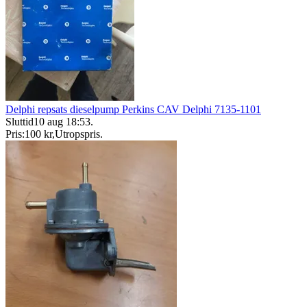
Delphi repsats dieselpump Perkins CAV Delphi 7135-1101
Sluttid
10 aug 18:53
.
Pris:
100 kr
,
Utropspris
.