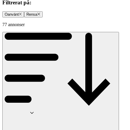
Filtrerat på
:
Oanvänt
Rensa
77 annonser