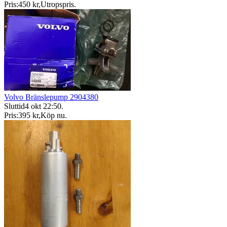
Pris:
450 kr
,
Utropspris
.
Volvo Bränslepump 2904380
Sluttid
4 okt 22:50
.
Pris:
395 kr
,
Köp nu
.