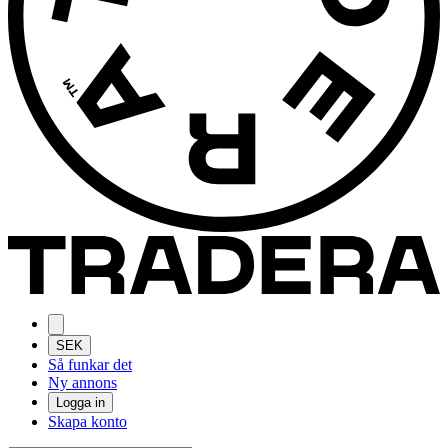
SEK
Så funkar det
Ny annons
Logga in
Skapa konto