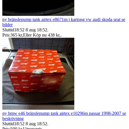
ny bränslepump tank airtex e8671m i kartong vw audi skoda seat se
bilder
Sluttid
18:52
8 aug 18:52
.
Pris:
365 kr
,
Eller Köp nu
438 kr
,
.
ny bmw e46 bränslepump tank airtex e10296m passar 1998-2007 se
beskrivning
Sluttid
18:52
8 aug 18:52
.
Pris:
500 kr
,
Utropspris
.