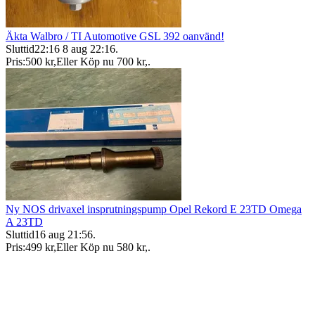
Äkta Walbro / TI Automotive GSL 392 oanvänd!
Sluttid
22:16
8 aug 22:16
.
Pris:
500 kr
,
Eller Köp nu
700 kr
,
.
Ny NOS drivaxel insprutningspump Opel Rekord E 23TD Omega
A 23TD
Sluttid
16 aug 21:56
.
Pris:
499 kr
,
Eller Köp nu
580 kr
,
.