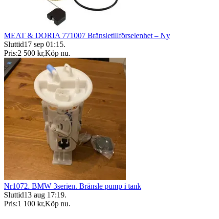
MEAT & DORIA 771007 Bränsletillförselenhet – Ny
Sluttid
17 sep 01:15
.
Pris:
2 500 kr
,
Köp nu
.
Nr1072. BMW 3serien. Bränsle pump i tank
Sluttid
13 aug 17:19
.
Pris:
1 100 kr
,
Köp nu
.