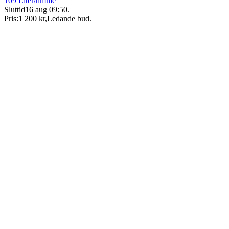
109 Liter/timme
Sluttid
16 aug 09:50
.
Pris:
1 200 kr
,
Ledande bud
.