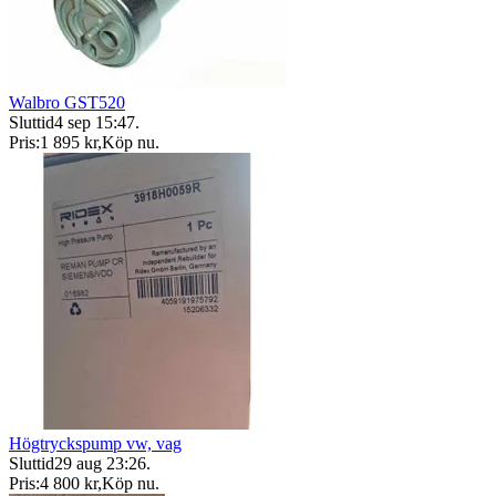
Walbro GST520
Sluttid
4 sep 15:47
.
Pris:
1 895 kr
,
Köp nu
.
Högtryckspump vw, vag
Sluttid
29 aug 23:26
.
Pris:
4 800 kr
,
Köp nu
.