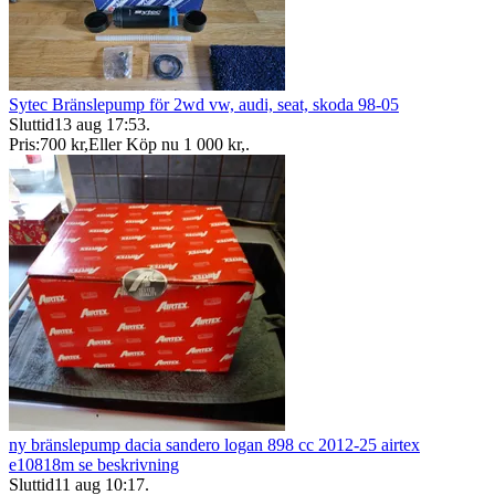
Sytec Bränslepump för 2wd vw, audi, seat, skoda 98-05
Sluttid
13 aug 17:53
.
Pris:
700 kr
,
Eller Köp nu
1 000 kr
,
.
ny bränslepump dacia sandero logan 898 cc 2012-25 airtex
e10818m se beskrivning
Sluttid
11 aug 10:17
.