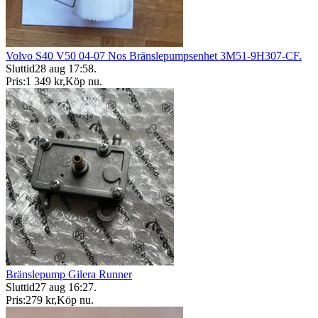
Volvo S40 V50 04-07 Nos Bränslepumpsenhet 3M51-9H307-CF.
Sluttid
28 aug 17:58
.
Pris:
1 349 kr
,
Köp nu
.
Bränslepump Gilera Runner
Sluttid
27 aug 16:27
.
Pris:
279 kr
,
Köp nu
.