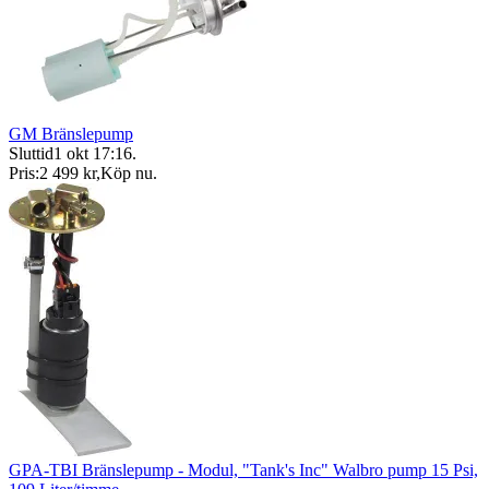
GM Bränslepump
Sluttid
1 okt 17:16
.
Pris:
2 499 kr
,
Köp nu
.
GPA-TBI Bränslepump - Modul, "Tank's Inc" Walbro pump 15 Psi,