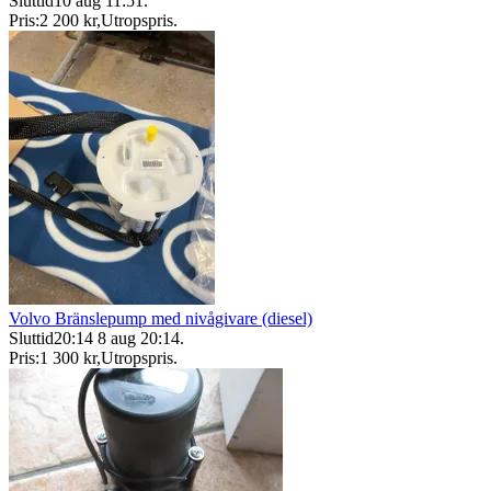
Sluttid
10 aug 11:51
.
Pris:
2 200 kr
,
Utropspris
.
Volvo Bränslepump med nivågivare (diesel)
Sluttid
20:14
8 aug 20:14
.
Pris:
1 300 kr
,
Utropspris
.