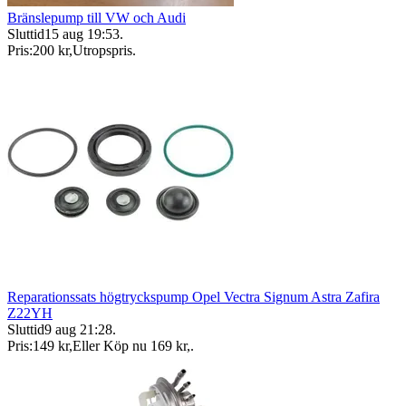
Bränslepump till VW och Audi
Sluttid
15 aug 19:53
.
Pris:
200 kr
,
Utropspris
.
Reparationssats högtryckspump Opel Vectra Signum Astra Zafira
Z22YH
Sluttid
9 aug 21:28
.
Pris:
149 kr
,
Eller Köp nu
169 kr
,
.