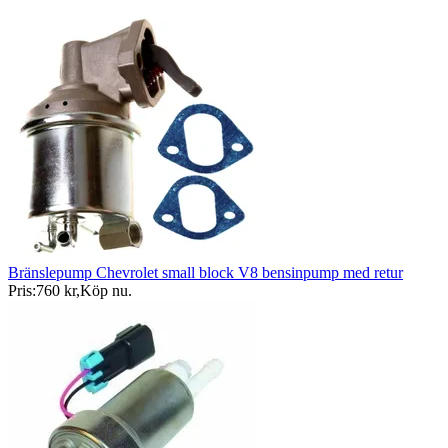
Bränslepump Chevrolet small block V8 bensinpump med retur
Pris:
760 kr
,
Köp nu
.