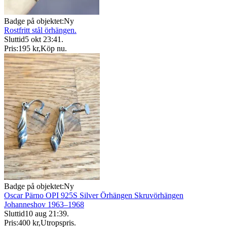
Badge på objektet:
Ny
Rostfritt stål örhängen.
Sluttid
5 okt 23:41
.
Pris:
195 kr
,
Köp nu
.
Badge på objektet:
Ny
Oscar Pärno OPI 925S Silver Örhängen Skruvörhängen
Johanneshov 1963–1968
Sluttid
10 aug 21:39
.
Pris:
400 kr
,
Utropspris
.