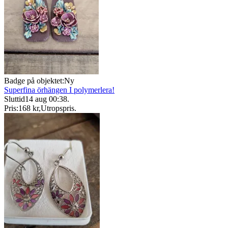
Badge på objektet:
Ny
Superfina örhängen I polymerlera!
Sluttid
14 aug 00:38
.
Pris:
168 kr
,
Utropspris
.