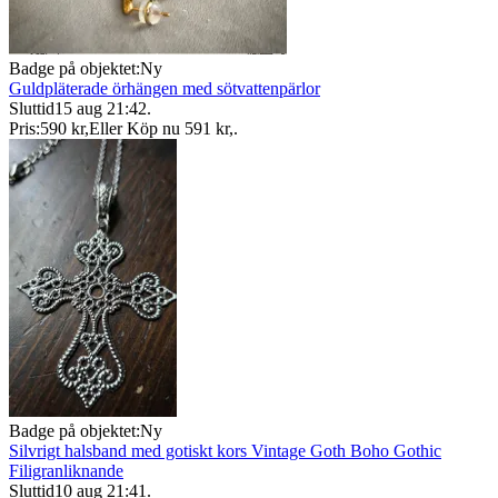
Badge på objektet:
Ny
Guldpläterade örhängen med sötvattenpärlor
Sluttid
15 aug 21:42
.
Pris:
590 kr
,
Eller Köp nu
591 kr
,
.
Badge på objektet:
Ny
Silvrigt halsband med gotiskt kors Vintage Goth Boho Gothic
Filigranliknande
Sluttid
10 aug 21:41
.