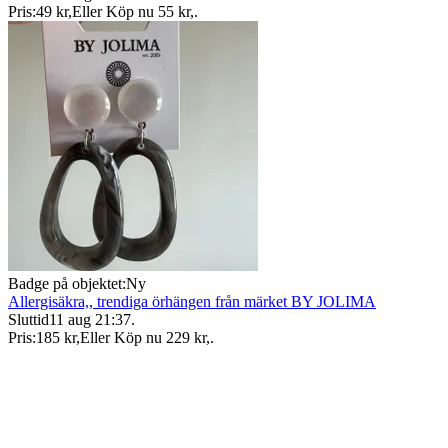
Pris:
49 kr
,
Eller Köp nu
55 kr
,
.
Badge på objektet:
Ny
Allergisäkra,, trendiga örhängen från märket BY JOLIMA
Sluttid
11 aug 21:37
.
Pris:
185 kr
,
Eller Köp nu
229 kr
,
.