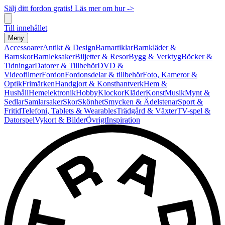
Sälj ditt fordon gratis! Läs mer om hur ->
Till innehållet
Meny
Accessoarer
Antikt & Design
Barnartiklar
Barnkläder &
Barnskor
Barnleksaker
Biljetter & Resor
Bygg & Verktyg
Böcker &
Tidningar
Datorer & Tillbehör
DVD &
Videofilmer
Fordon
Fordonsdelar & tillbehör
Foto, Kameror &
Optik
Frimärken
Handgjort & Konsthantverk
Hem &
Hushåll
Hemelektronik
Hobby
Klockor
Kläder
Konst
Musik
Mynt &
Sedlar
Samlarsaker
Skor
Skönhet
Smycken & Ädelstenar
Sport &
Fritid
Telefoni, Tablets & Wearables
Trädgård & Växter
TV-spel &
Datorspel
Vykort & Bilder
Övrigt
Inspiration