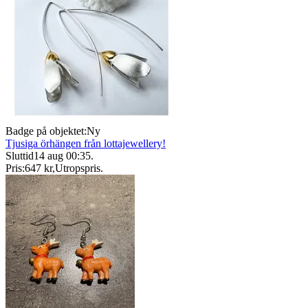
Badge på objektet:
Ny
Tjusiga örhängen från lottajewellery!
Sluttid
14 aug 00:35
.
Pris:
647 kr
,
Utropspris
.