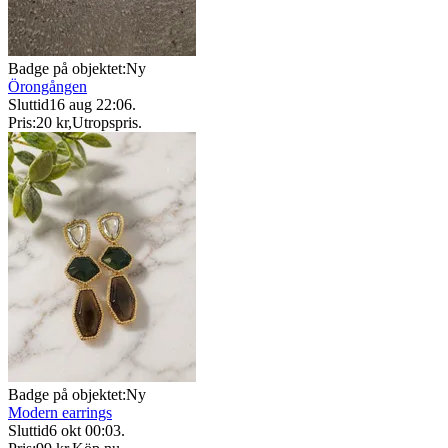
Badge på objektet:
Ny
Örongången
Sluttid
16 aug 22:06
.
Pris:
20 kr
,
Utropspris
.
Badge på objektet:
Ny
Modern earrings
Sluttid
6 okt 00:03
.