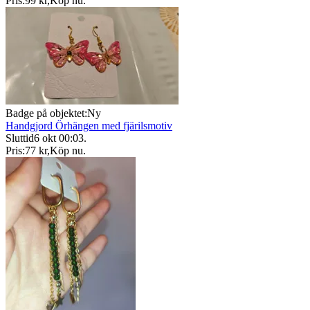
Pris:
99 kr
,
Köp nu
.
Badge på objektet:
Ny
Handgjord Örhängen med fjärilsmotiv
Sluttid
6 okt 00:03
.
Pris:
77 kr
,
Köp nu
.