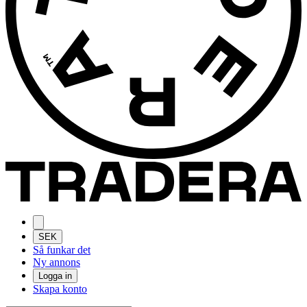
SEK
Så funkar det
Ny annons
Logga in
Skapa konto