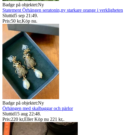
Badge på objektet:
Ny
Statement Örhängen seratonin,ny starkare orange i verkligheten
Sluttid
5 sep 21:49
.
Pris:
50 kr
,
Köp nu
.
Badge på objektet:
Ny
Örhängen med skalbaggar och pärlor
Sluttid
15 aug 22:48
.
Pris:
220 kr
,
Eller Köp nu
221 kr
,
.