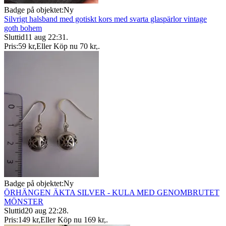
Badge på objektet:
Ny
Silvrigt halsband med gotiskt kors med svarta glaspärlor vintage
goth bohem
Sluttid
11 aug 22:31
.
Pris:
59 kr
,
Eller Köp nu
70 kr
,
.
Badge på objektet:
Ny
ÖRHÄNGEN ÄKTA SILVER - KULA MED GENOMBRUTET
MÖNSTER
Sluttid
20 aug 22:28
.
Pris:
149 kr
,
Eller Köp nu
169 kr
,
.