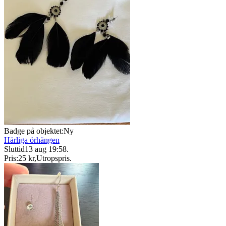
Badge på objektet:
Ny
Härliga örhängen
Sluttid
13 aug 19:58
.
Pris:
25 kr
,
Utropspris
.