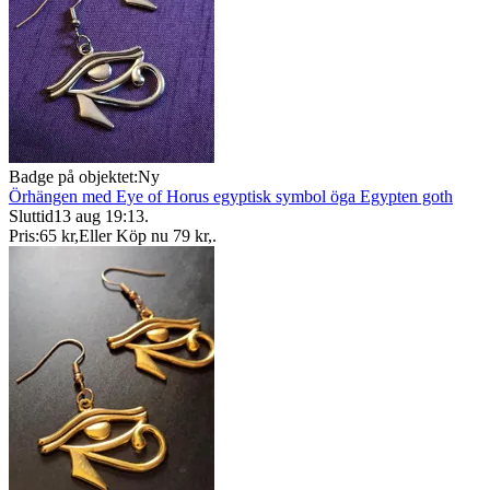
Badge på objektet:
Ny
Örhängen med Eye of Horus egyptisk symbol öga Egypten goth
Sluttid
13 aug 19:13
.
Pris:
65 kr
,
Eller Köp nu
79 kr
,
.