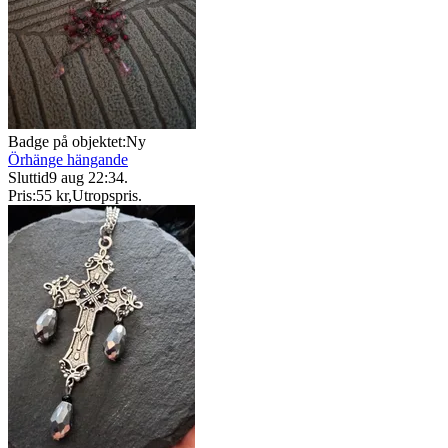
Badge på objektet:
Ny
Örhänge hängande
Sluttid
9 aug 22:34
.
Pris:
55 kr
,
Utropspris
.