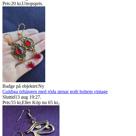
Pris:
20 kr
,
Utropspris
.
Badge på objektet:
Ny
Guldiga örhängen med röda stenar goth bohem vintage
Sluttid
13 aug 19:27
.
Pris:
55 kr
,
Eller Köp nu
65 kr
,
.