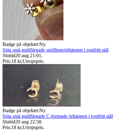
Badge på objektet:
Ny
Söta små guldfärgade snöflingeörhängen i rostfritt stål
Sluttid
20 aug 21:01
.
Pris:
18 kr
,
Utropspris
.
Badge på objektet:
Ny
Söta små guldfärgade C-formade örhängen i rostfritt stål
Sluttid
20 aug 22:58
.
Pris:
18 kr
,
Utropspris
.