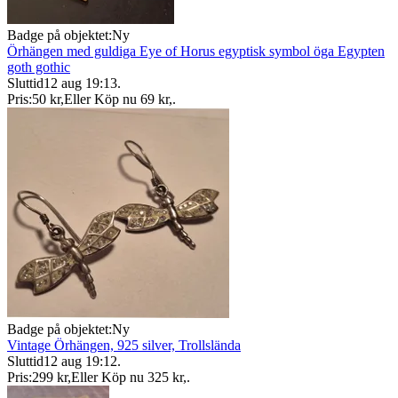
Badge på objektet:
Ny
Örhängen med guldiga Eye of Horus egyptisk symbol öga Egypten
goth gothic
Sluttid
12 aug 19:13
.
Pris:
50 kr
,
Eller Köp nu
69 kr
,
.
Badge på objektet:
Ny
Vintage Örhängen, 925 silver, Trollslända
Sluttid
12 aug 19:12
.
Pris:
299 kr
,
Eller Köp nu
325 kr
,
.