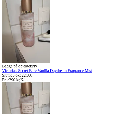
Badge på objektet:
Ny
Victoria's Secret Bare Vanilla Daydream Fragrance Mist
Sluttid
5 okt 22:33
.
Pris:
290 kr
,
Köp nu
.