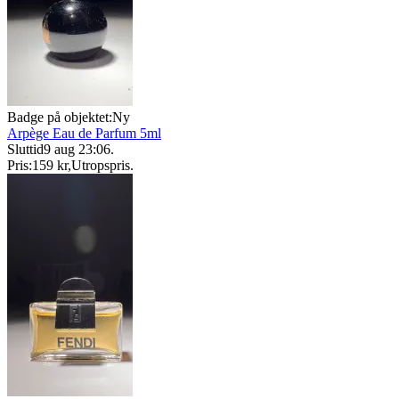
Badge på objektet:
Ny
Arpège Eau de Parfum 5ml
Sluttid
9 aug 23:06
.
Pris:
159 kr
,
Utropspris
.