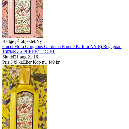
Badge på objektet:
Ny
Gucci Flora Gorgeous Gardenia Eau de Parfum NY Ej Begagnad
100%Kvar PERFECT GIFT
Sluttid
21 aug 21:16
.
Pris:
349 kr
,
Eller Köp nu
449 kr
,
.