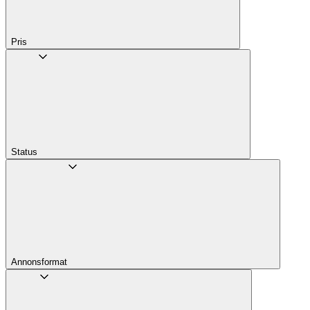
Pris
Status
Annons­format