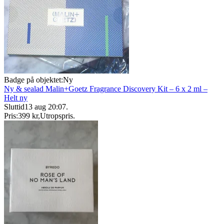
Badge på objektet:
Ny
Ny & sealad Malin+Goetz Fragrance Discovery Kit – 6 x 2 ml –
Helt ny
Sluttid
13 aug 20:07
.
Pris:
399 kr
,
Utropspris
.