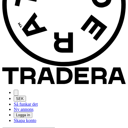
SEK
Så funkar det
Ny annons
Logga in
Skapa konto