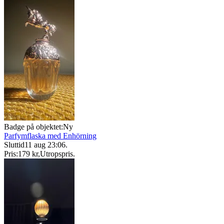
Badge på objektet:
Ny
Parfymflaska med Enhörning
Sluttid
11 aug 23:06
.
Pris:
179 kr
,
Utropspris
.