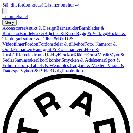
Sälj ditt fordon gratis! Läs mer om hur ->
Till innehållet
Meny
Accessoarer
Antikt & Design
Barnartiklar
Barnkläder &
Barnskor
Barnleksaker
Biljetter & Resor
Bygg & Verktyg
Böcker &
Tidningar
Datorer & Tillbehör
DVD &
Videofilmer
Fordon
Fordonsdelar & tillbehör
Foto, Kameror &
Optik
Frimärken
Handgjort & Konsthantverk
Hem &
Hushåll
Hemelektronik
Hobby
Klockor
Kläder
Konst
Musik
Mynt &
Sedlar
Samlarsaker
Skor
Skönhet
Smycken & Ädelstenar
Sport &
Fritid
Telefoni, Tablets & Wearables
Trädgård & Växter
TV-spel &
Datorspel
Vykort & Bilder
Övrigt
Inspiration