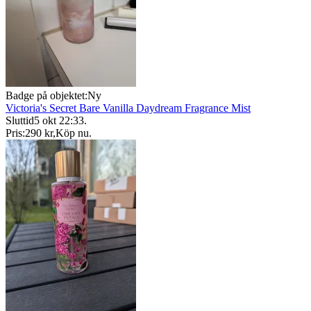
Badge på objektet:
Ny
Victoria's Secret Bare Vanilla Daydream Fragrance Mist
Sluttid
5 okt 22:33
.
Pris:
290 kr
,
Köp nu
.