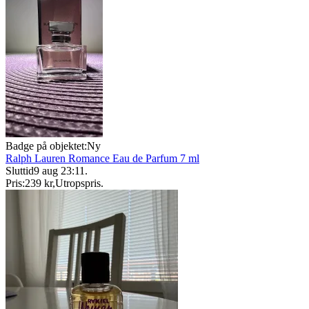
Badge på objektet:
Ny
Ralph Lauren Romance Eau de Parfum 7 ml
Sluttid
9 aug 23:11
.
Pris:
239 kr
,
Utropspris
.