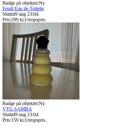
Badge på objektet:
Ny
Fendi Eau de Toilette
Sluttid
9 aug 23:04
.
Pris:
299 kr
,
Utropspris
.
Badge på objektet:
Ny
VTG SAMBA
Sluttid
9 aug 23:04
.
Pris:
159 kr
,
Utropspris
.