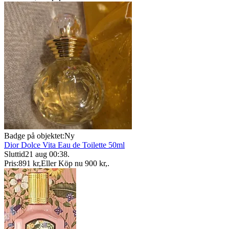
Badge på objektet:
Ny
Dior Dolce Vita Eau de Toilette 50ml
Sluttid
21 aug 00:38
.
Pris:
891 kr
,
Eller Köp nu
900 kr
,
.