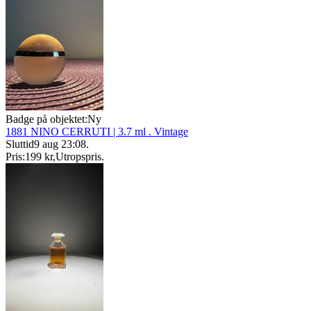
Badge på objektet:
Ny
1881 NINO CERRUTI | 3.7 ml . Vintage
Sluttid
9 aug 23:08
.
Pris:
199 kr
,
Utropspris
.