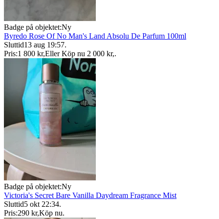
Badge på objektet:
Ny
Byredo Rose Of No Man's Land Absolu De Parfum 100ml
Sluttid
13 aug 19:57
.
Pris:
1 800 kr
,
Eller Köp nu
2 000 kr
,
.
Badge på objektet:
Ny
Victoria's Secret Bare Vanilla Daydream Fragrance Mist
Sluttid
5 okt 22:34
.
Pris:
290 kr
,
Köp nu
.