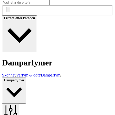
Filtrera efter kategori
Damparfymer
Skönhet
/
Parfym & doft
/
Damparfym
/
Damparfymer