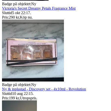
Badge på objektet:
Ny
Victoria's Secret Dreamy Petals Fragrance Mist
Sluttid
5 okt 22:17
.
Pris:
290 kr
,
Köp nu
.
Badge på objektet:
Ny
Ny & inplastad - Discovery set - 4x10ml - Revolution
Sluttid
10 aug 22:15
.
Pris:
199 kr
,
Utropspris
.