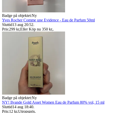
Badge på objektet:
Ny
Yves Rocher Comme une Evidence - Eau de Parfum 50ml
Sluttid
13 aug 20:52
.
Pris:
299 kr
,
Eller Köp nu
350 kr
,
.
Badge på objektet:
Ny
NY! Ilvande Gold Asset Women Eau de Parfum 80% vol, 15 ml
Sluttid
14 aug 18:40
.
Pris:
12 kr
,
Utropspris
.