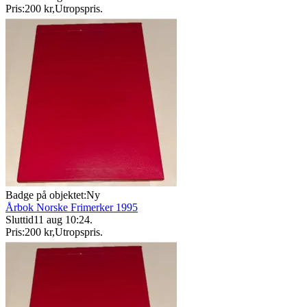
Pris:
200 kr
,
Utropspris
.
Badge på objektet:
Ny
Årbok Norske Frimerker 1995
Sluttid
11 aug 10:24
.
Pris:
200 kr
,
Utropspris
.