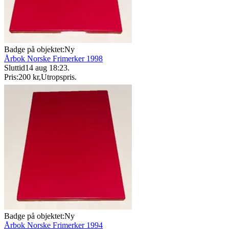
Badge på objektet:
Ny
Årbok Norske Frimerker 1998
Sluttid
14 aug 18:23
.
Pris:
200 kr
,
Utropspris
.
Badge på objektet:
Ny
Årbok Norske Frimerker 1994