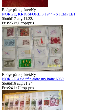
Badge på objektet:
Ny
NORGE, KRIGSFORLIS 1944 - STEMPLET
Sluttid
17 aug 11:22
.
Pris:
25 kr
,
Utropspris
.
Badge på objektet:
Ny
NORGE 4 sid från äldre urv häfte 6989
Sluttid
16 aug 21:24
.
Pris:
24 kr
,
Utropspris
.