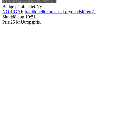
Badge på objektet:
Ny
NORIGAE,traditionellt koreanskt prydnadsföremål
Sluttid
8 aug 19:51
.
Pris:
25 kr
,
Utropspris
.