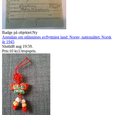
Badge på objektet:
Ny
Anmälan om utlännings avflyttning land: Norge, nationalitet: Norsk
år 1945
Sluttid
8 aug 19:59
.
Pris:
10 kr
,
Utropspris
.