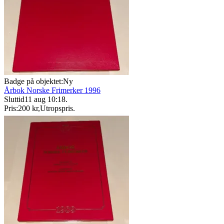
Badge på objektet:
Ny
Årbok Norske Frimerker 1996
Sluttid
11 aug 10:18
.
Pris:
200 kr
,
Utropspris
.