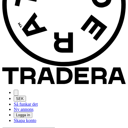
SEK
Så funkar det
Ny annons
Logga in
Skapa konto