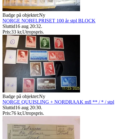
Badge på objektet:
Ny
NORGE NOBELPRISET 100 år stpl BLOCK
Sluttid
16 aug 20:32
.
Pris:
33 kr
,
Utropspris
.
Badge på objektet:
Ny
NORGE QUUISLING + NORDRAAK mfl ** / * / stpl
Sluttid
16 aug 20:30
.
Pris:
76 kr
,
Utropspris
.