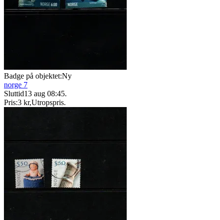
Badge på objektet:
Ny
norge 7
Sluttid
13 aug 08:45
.
Pris:
3 kr
,
Utropspris
.