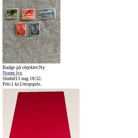
Badge på objektet:
Ny
Norge lyx
Sluttid
13 aug 18:32
.
Pris:
1 kr
,
Utropspris
.