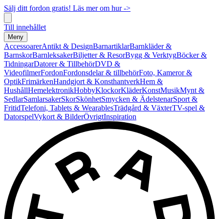
Sälj ditt fordon gratis! Läs mer om hur ->
Till innehållet
Meny
Accessoarer
Antikt & Design
Barnartiklar
Barnkläder &
Barnskor
Barnleksaker
Biljetter & Resor
Bygg & Verktyg
Böcker &
Tidningar
Datorer & Tillbehör
DVD &
Videofilmer
Fordon
Fordonsdelar & tillbehör
Foto, Kameror &
Optik
Frimärken
Handgjort & Konsthantverk
Hem &
Hushåll
Hemelektronik
Hobby
Klockor
Kläder
Konst
Musik
Mynt &
Sedlar
Samlarsaker
Skor
Skönhet
Smycken & Ädelstenar
Sport &
Fritid
Telefoni, Tablets & Wearables
Trädgård & Växter
TV-spel &
Datorspel
Vykort & Bilder
Övrigt
Inspiration