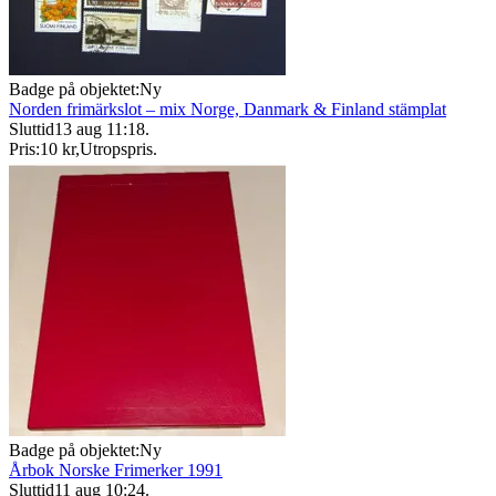
Badge på objektet:
Ny
Norden frimärkslot – mix Norge, Danmark & Finland stämplat
Sluttid
13 aug 11:18
.
Pris:
10 kr
,
Utropspris
.
Badge på objektet:
Ny
Årbok Norske Frimerker 1991
Sluttid
11 aug 10:24
.