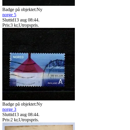
Badge på objektet:
Ny
norge 5
Sluttid
13 aug 08:44
.
Pris:
3 kr
,
Utropspris
.
Badge på objektet:
Ny
norge 3
Sluttid
13 aug 08:44
.
Pris:
2 kr
,
Utropspris
.