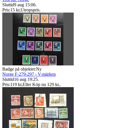
Sluttid
9 aug 15:06
.
Pris:
15 kr
,
Utropspris
.
Badge på objektet:
Ny
Norge F-279-297 - V-märken
Sluttid
16 aug 19:25
.
Pris:
119 kr
,
Eller Köp nu
129 kr
,
.