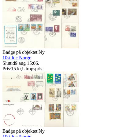
Badge på objektet:
Ny
10st fdc Norge
Sluttid
9 aug 15:06
.
Pris:
15 kr
,
Utropspris
.
Badge på objektet:
Ny
10st fdc Norge