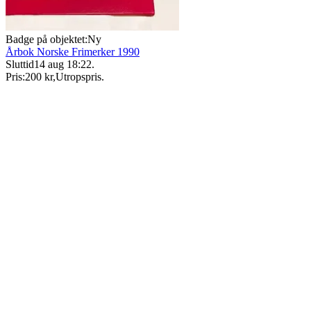
Badge på objektet:
Ny
Årbok Norske Frimerker 1990
Sluttid
14 aug 18:22
.
Pris:
200 kr
,
Utropspris
.