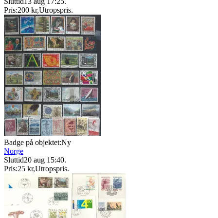
Sluttid
13 aug 17:25
.
Pris:
200 kr
,
Utropspris
.
Badge på objektet:
Ny
Norge
Sluttid
20 aug 15:40
.
Pris:
25 kr
,
Utropspris
.