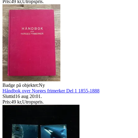
Pris:
49 kr
,
Utropspris
.
Badge på objektet:
Ny
Håndbok over Norges frimerker Del 1 1855-1888
Sluttid
16 aug 20:01
.
Pris:
49 kr
,
Utropspris
.