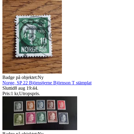
Badge på objektet:
Ny
Norge, SP 22 Björnstjerne Björnson T stämplat
Sluttid
8 aug 19:44
.
Pris:
1 kr
,
Utropspris
.
Badge på objektet:
Ny