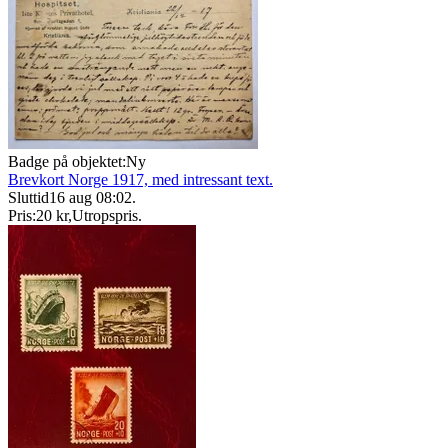
Badge på objektet:
Ny
Brevkort Norge 1917, med intressant text.
Sluttid
16 aug 08:02
.
Pris:
20 kr
,
Utropspris
.