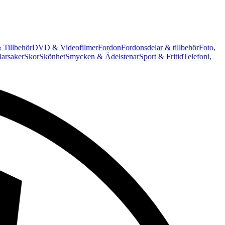
 Tillbehör
DVD & Videofilmer
Fordon
Fordonsdelar & tillbehör
Foto,
arsaker
Skor
Skönhet
Smycken & Ädelstenar
Sport & Fritid
Telefoni,