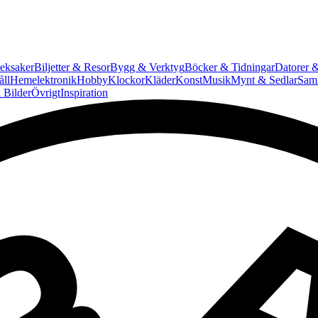
eksaker
Biljetter & Resor
Bygg & Verktyg
Böcker & Tidningar
Datorer &
ll
Hemelektronik
Hobby
Klockor
Kläder
Konst
Musik
Mynt & Sedlar
Saml
 Bilder
Övrigt
Inspiration