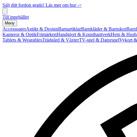
Sälj ditt fordon gratis! Läs mer om hur ->
Till innehållet
Meny
Accessoarer
Antikt & Design
Barnartiklar
Barnkläder & Barnskor
Barnl
Kameror & Optik
Frimärken
Handgjort & Konsthantverk
Hem & Hushå
Tablets & Wearables
Trädgård & Växter
TV-spel & Datorspel
Vykort &