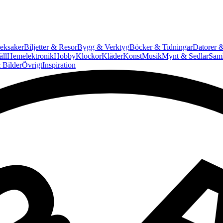
eksaker
Biljetter & Resor
Bygg & Verktyg
Böcker & Tidningar
Datorer &
ll
Hemelektronik
Hobby
Klockor
Kläder
Konst
Musik
Mynt & Sedlar
Saml
 Bilder
Övrigt
Inspiration