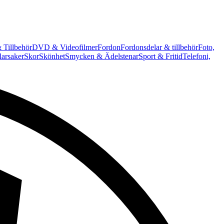
 Tillbehör
DVD & Videofilmer
Fordon
Fordonsdelar & tillbehör
Foto,
arsaker
Skor
Skönhet
Smycken & Ädelstenar
Sport & Fritid
Telefoni,