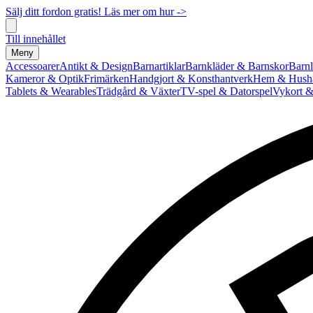
Sälj ditt fordon gratis! Läs mer om hur ->
Till innehållet
Meny
Accessoarer
Antikt & Design
Barnartiklar
Barnkläder & Barnskor
Barnl
Kameror & Optik
Frimärken
Handgjort & Konsthantverk
Hem & Hushå
Tablets & Wearables
Trädgård & Växter
TV-spel & Datorspel
Vykort &