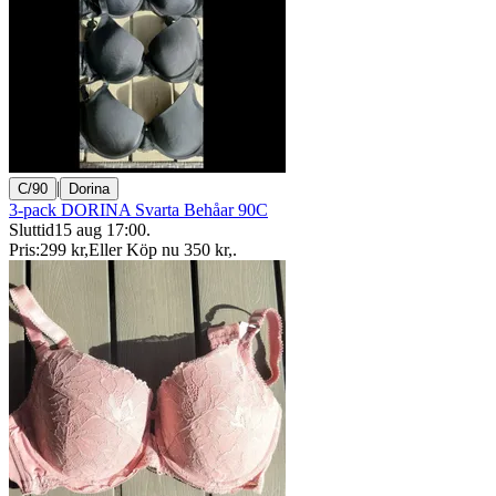
|
C/90
Dorina
3-pack DORINA Svarta Behåar 90C
Sluttid
15 aug 17:00
.
Pris:
299 kr
,
Eller Köp nu
350 kr
,
.