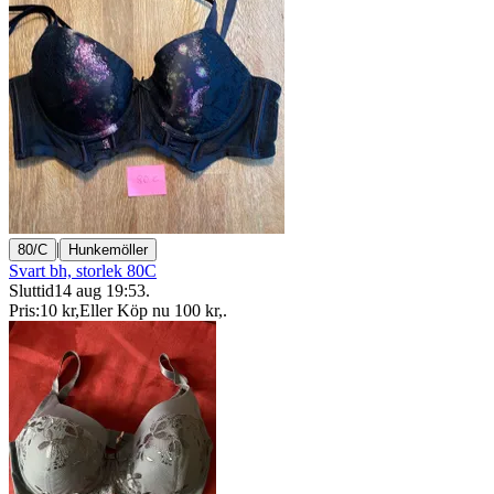
|
80/C
Hunkemöller
Svart bh, storlek 80C
Sluttid
14 aug 19:53
.
Pris:
10 kr
,
Eller Köp nu
100 kr
,
.