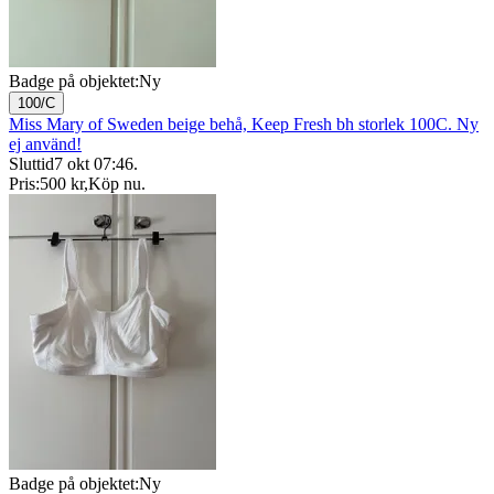
Badge på objektet:
Ny
100/C
Miss Mary of Sweden beige behå, Keep Fresh bh storlek 100C. Ny
ej använd!
Sluttid
7 okt 07:46
.
Pris:
500 kr
,
Köp nu
.
Badge på objektet:
Ny