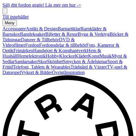
Sälj ditt fordon gratis! Läs mer om hur ->
Till innehållet
Meny
Accessoarer
Antikt & Design
Barnartiklar
Barnkläder &
Barnskor
Barnleksaker
Biljetter & Resor
Bygg & Verktyg
Böcker &
Tidningar
Datorer & Tillbehör
DVD &
Videofilmer
Fordon
Fordonsdelar & tillbehör
Foto, Kameror &
Optik
Frimärken
Handgjort & Konsthantverk
Hem &
Hushåll
Hemelektronik
Hobby
Klockor
Kläder
Konst
Musik
Mynt &
Sedlar
Samlarsaker
Skor
Skönhet
Smycken & Ädelstenar
Sport &
Fritid
Telefoni, Tablets & Wearables
Trädgård & Växter
TV-spel &
Datorspel
Vykort & Bilder
Övrigt
Inspiration