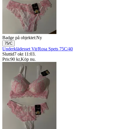
Badge på objektet:
Ny
75/C
Underklädesset Vit/Rosa Spets 75C/40
Sluttid
7 okt 11:03
.
Pris:
90 kr
,
Köp nu
.