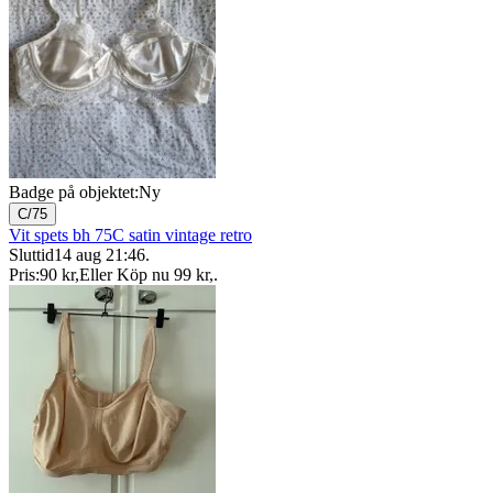
Badge på objektet:
Ny
C/75
Vit spets bh 75C satin vintage retro
Sluttid
14 aug 21:46
.
Pris:
90 kr
,
Eller Köp nu
99 kr
,
.