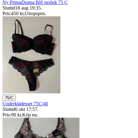
Ny PrimaDonna BH storlek 75 C
Sluttid
18 aug 19:35
.
Pris:
450 kr
,
Utropspris
.
75/C
Underklädesset 75C/40
Sluttid
6 okt 17:57
.
Pris:
90 kr
,
Köp nu
.