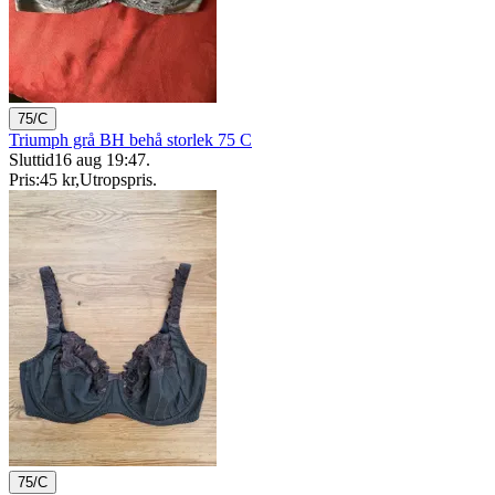
75/C
Triumph grå BH behå storlek 75 C
Sluttid
16 aug 19:47
.
Pris:
45 kr
,
Utropspris
.
75/C