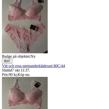
Badge på objektet:
Ny
80/C
Vitt och rosa spetsunderklädesset 80C/44
Sluttid
7 okt 11:37
.
Pris:
90 kr
,
Köp nu
.