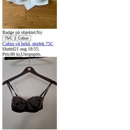
Badge på objektet:
Ny
|
75/C
Cubus
Cubus vit behå, storlek 75C
Sluttid
21 aug 18:55
.
Pris:
80 kr
,
Utropspris
.