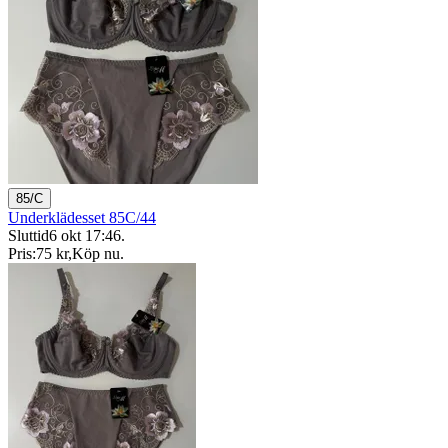
85/C
Underklädesset 85C/44
Sluttid
6 okt 17:46
.
Pris:
75 kr
,
Köp nu
.