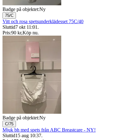
Badge på objektet:
Ny
75/C
Vitt och rosa spetsunderklädesset 75C/40
Sluttid
7 okt 11:01
.
Pris:
90 kr
,
Köp nu
.
Badge på objektet:
Ny
C/75
Mjuk bh med spets från ABC Breastcare - NY!
Sluttid
15 aug 10:37
.