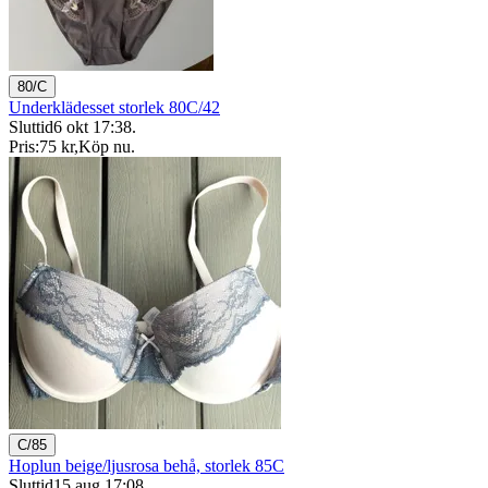
80/C
Underklädesset storlek 80C/42
Sluttid
6 okt 17:38
.
Pris:
75 kr
,
Köp nu
.
C/85
Hoplun beige/ljusrosa behå, storlek 85C
Sluttid
15 aug 17:08
.