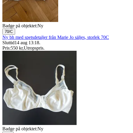
Badge på objektet:
Ny
70/C
Ny bh med spetsdetaljer från Marie Jo säljes, storlek 70C
Sluttid
14 aug 13:18
.
Pris:
550 kr
,
Utropspris
.
Badge på objektet:
Ny