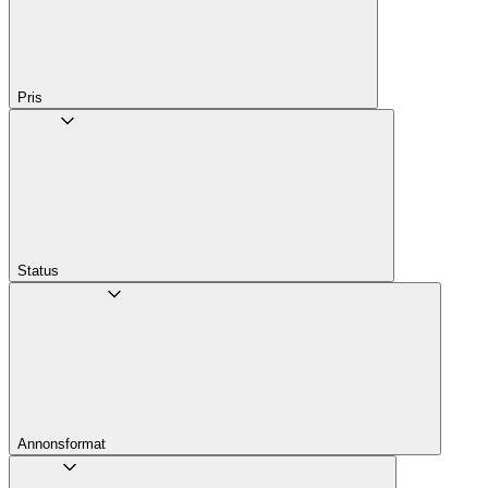
Pris
Status
Annons­format