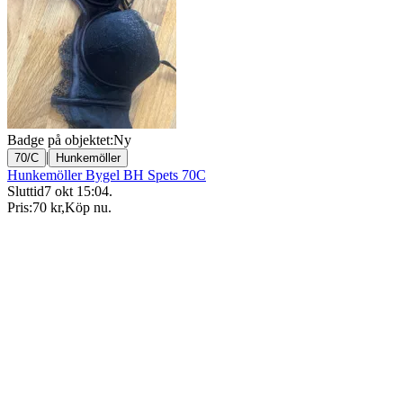
Badge på objektet:
Ny
|
70/C
Hunkemöller
Hunkemöller Bygel BH Spets 70C
Sluttid
7 okt 15:04
.
Pris:
70 kr
,
Köp nu
.