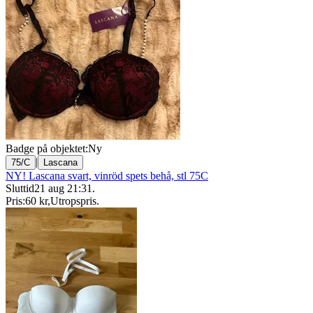
Badge på objektet:
Ny
|
75/C
Lascana
NY! Lascana svart, vinröd spets behå, stl 75C
Sluttid
21 aug 21:31
.
Pris:
60 kr
,
Utropspris
.