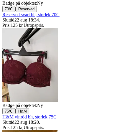
Badge på objektet:
Ny
|
70/C
Reserved
Reserved svart bh, storlek 70C
Sluttid
22 aug 18:34
.
Pris:
125 kr
,
Utropspris
.
Badge på objektet:
Ny
|
75/C
H&M
H&M vinröd bh, storlek 75C
Sluttid
22 aug 18:20
.
Pris:
125 kr
,
Utropspris
.