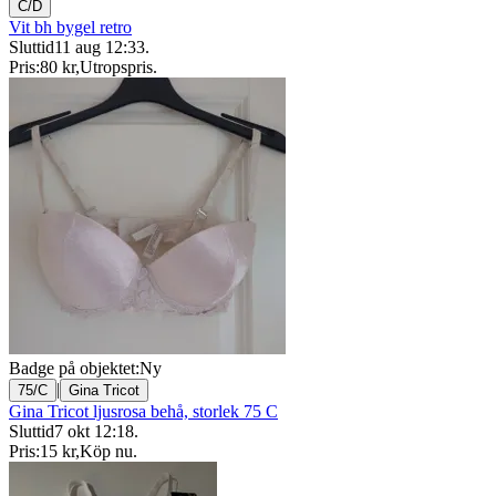
C/D
Vit bh bygel retro
Sluttid
11 aug 12:33
.
Pris:
80 kr
,
Utropspris
.
Badge på objektet:
Ny
|
75/C
Gina Tricot
Gina Tricot ljusrosa behå, storlek 75 C
Sluttid
7 okt 12:18
.
Pris:
15 kr
,
Köp nu
.