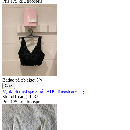
Pris:
175 kr
,
Utropspris
.
Badge på objektet:
Ny
C/75
Mjuk bh med spets från ABC Breastcare - ny!
Sluttid
15 aug 10:37
.
Pris:
175 kr
,
Utropspris
.