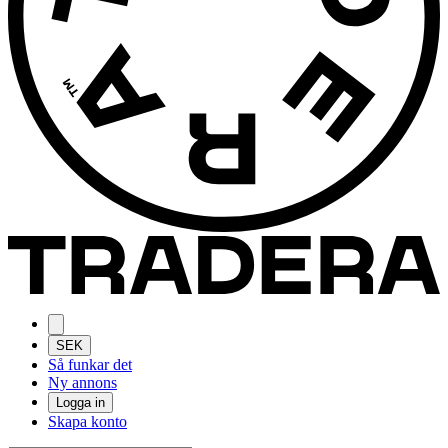
SEK
Så funkar det
Ny annons
Logga in
Skapa konto