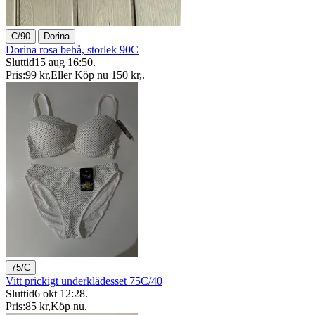
|
C/90
Dorina
Dorina rosa behå, storlek 90C
Sluttid
15 aug 16:50
.
Pris:
99 kr
,
Eller Köp nu
150 kr
,
.
75/C
Vitt prickigt underklädesset 75C/40
Sluttid
6 okt 12:28
.
Pris:
85 kr
,
Köp nu
.