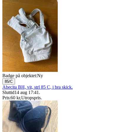
Badge på objektet:
Ny
85/C
Abecita BH, vit, strl 85 C, i bra skick.
Sluttid
14 aug 17:41
.
Pris:
60 kr
,
Utropspris
.