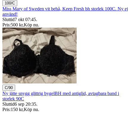
100/C
Miss Mary of Sweden vit behå, Keep Fresh bh storlek 100C. Ny ej
använd!
Sluttid
7 okt 07:45
.
Pris:
500 kr
,
Köp nu
.
C/90
Ny jätte snygg glittrig bygelBH med antiglid, avtagbara band i
storlek 90C
Sluttid
6 sep 20:35
.
Pris:
150 kr
,
Köp nu
.