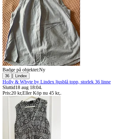
Badge på objektet:
Ny
|
36
Lindex
Holly & Whyte by Lindex ljusblå topp, storlek 36 linne
Sluttid
18 aug 18:04
.
Pris:
20 kr
,
Eller Köp nu
45 kr
,
.