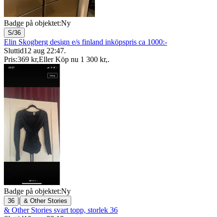
Badge på objektet:
Ny
S/36
Elin Skogberg design e/s finland inköpspris ca 1000:-
Sluttid
12 aug 22:47
.
Pris:
369 kr
,
Eller Köp nu
1 300 kr
,
.
Badge på objektet:
Ny
|
36
& Other Stories
& Other Stories svart topp, storlek 36