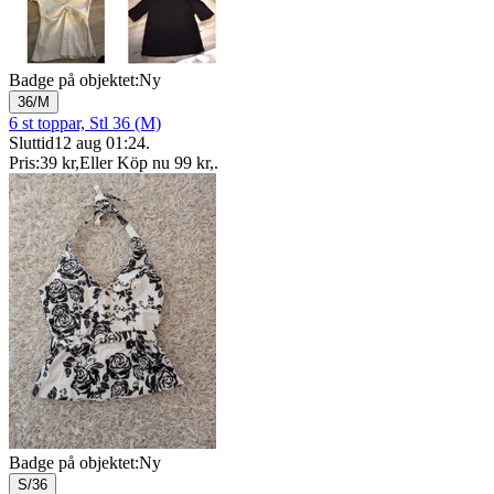
Badge på objektet:
Ny
36/M
6 st toppar, Stl 36 (M)
Sluttid
12 aug 01:24
.
Pris:
39 kr
,
Eller Köp nu
99 kr
,
.
Badge på objektet:
Ny
S/36