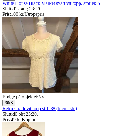
White House Black Market svart vit topp, storlek S
Sluttid
12 aug 23:29
.
Pris:
100 kr
,
Utropspris
.
Badge på objektet:
Ny
36/S
Retro Gräddvit topp strl. 38 (liten i strl)
Sluttid
6 okt 23:20
.
Pris:
49 kr
,
Köp nu
.