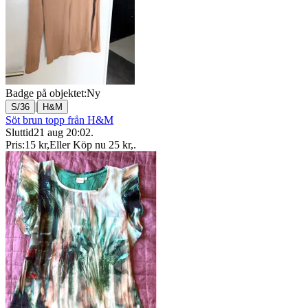
Badge på objektet:
Ny
|
S/36
H&M
Söt brun topp från H&M
Sluttid
21 aug 20:02
.
Pris:
15 kr
,
Eller Köp nu
25 kr
,
.