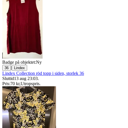
Badge på objektet:
Ny
|
36
Lindex
Lindex Collection röd topp i siden, storlek 36
Sluttid
13 aug 23:03
.
Pris:
70 kr
,
Utropspris
.