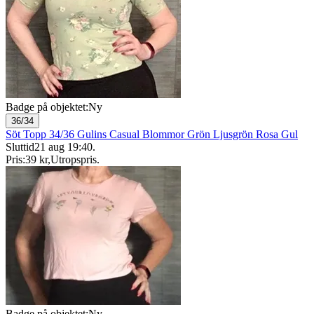
Badge på objektet:
Ny
36/34
Söt Topp 34/36 Gulins Casual Blommor Grön Ljusgrön Rosa Gul
Sluttid
21 aug 19:40
.
Pris:
39 kr
,
Utropspris
.
Badge på objektet:
Ny