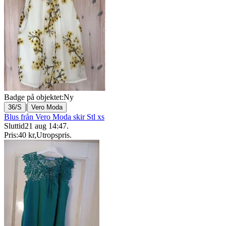
Badge på objektet:
Ny
|
36/S
Vero Moda
Blus från Vero Moda skir Stl xs
Sluttid
21 aug 14:47
.
Pris:
40 kr
,
Utropspris
.