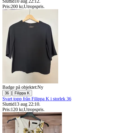
Sluttid
10 aug 22:12
.
Pris:
200 kr
,
Utropspris
.
Badge på objektet:
Ny
|
36
Filippa K
Svart topp från Filippa K i storlek 36
Sluttid
13 aug 22:10
.
Pris:
120 kr
,
Utropspris
.