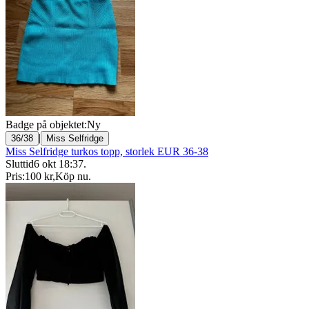
Badge på objektet:
Ny
|
36/38
Miss Selfridge
Miss Selfridge turkos topp, storlek EUR 36-38
Sluttid
6 okt 18:37
.
Pris:
100 kr
,
Köp nu
.