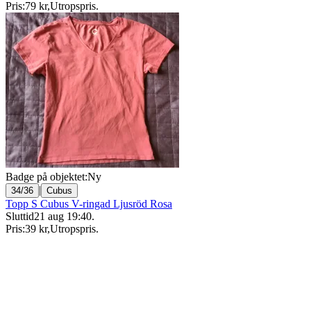
Pris:
79 kr
,
Utropspris
.
Badge på objektet:
Ny
|
34/36
Cubus
Topp S Cubus V-ringad Ljusröd Rosa
Sluttid
21 aug 19:40
.
Pris:
39 kr
,
Utropspris
.