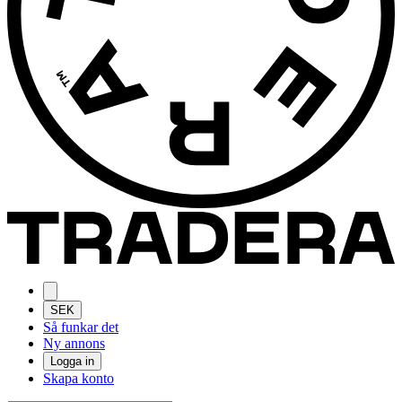
SEK
Så funkar det
Ny annons
Logga in
Skapa konto