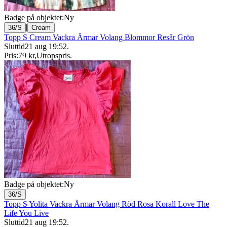
Badge på objektet:
Ny
|
36/S
Cream
Topp S Cream Vackra Ärmar Volang Blommor Resår Grön
Sluttid
21 aug 19:52
.
Pris:
79 kr
,
Utropspris
.
Badge på objektet:
Ny
36/S
Topp S Yolita Vackra Ärmar Volang Röd Rosa Korall Love The
Life You Live
Sluttid
21 aug 19:52
.