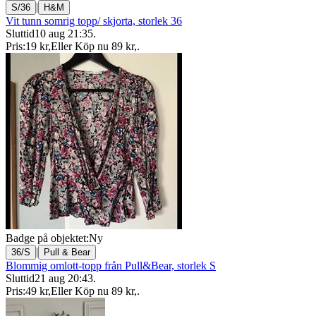
|
S/36
H&M
Vit tunn somrig topp/ skjorta, storlek 36
Sluttid
10 aug 21:35
.
Pris:
19 kr
,
Eller Köp nu
89 kr
,
.
Badge på objektet:
Ny
|
36/S
Pull & Bear
Blommig omlott-topp från Pull&Bear, storlek S
Sluttid
21 aug 20:43
.
Pris:
49 kr
,
Eller Köp nu
89 kr
,
.