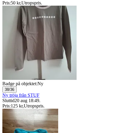
Pris:
50 kr
,
Utropspris
.
Badge på objektet:
Ny
38/36
Ny tröja från STUF
Sluttid
20 aug 18:49
.
Pris:
125 kr
,
Utropspris
.