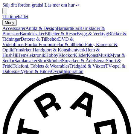
Sälj ditt fordon gratis! Läs mer om hur ->
Till innehållet
Meny
Accessoarer
Antikt & Design
Barnartiklar
Barnkläder &
Barnskor
Barnleksaker
Biljetter & Resor
Bygg & Verktyg
Böcker &
Tidningar
Datorer & Tillbehör
DVD &
Videofilmer
Fordon
Fordonsdelar & tillbehör
Foto, Kameror &
Optik
Frimärken
Handgjort & Konsthantverk
Hem &
Hushåll
Hemelektronik
Hobby
Klockor
Kläder
Konst
Musik
Mynt &
Sedlar
Samlarsaker
Skor
Skönhet
Smycken & Ädelstenar
Sport &
Fritid
Telefoni, Tablets & Wearables
Trädgård & Växter
TV-spel &
Datorspel
Vykort & Bilder
Övrigt
Inspiration