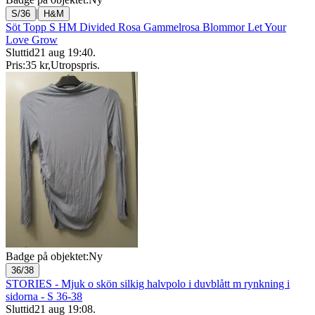
|
S/36
H&M
Söt Topp S HM Divided Rosa Gammelrosa Blommor Let Your
Love Grow
Sluttid
21 aug 19:40
.
Pris:
35 kr
,
Utropspris
.
Badge på objektet:
Ny
36/38
STORIES - Mjuk o skön silkig halvpolo i duvblått m rynkning i
sidorna - S 36-38
Sluttid
21 aug 19:08
.