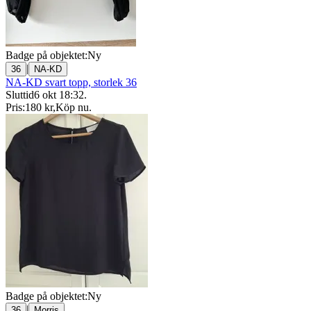
Badge på objektet:
Ny
|
36
NA-KD
NA-KD svart topp, storlek 36
Sluttid
6 okt 18:32
.
Pris:
180 kr
,
Köp nu
.
Badge på objektet:
Ny
|
36
Morris