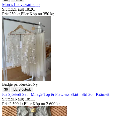
Morris Lady svart topp
Sluttid
21 aug 18:26
.
Pris:
250 kr
,
Eller Köp nu
350 kr
,
.
Badge på objektet:
Ny
|
36
Ida Sjöstedt
Ida Sjöstedt Set - Mirage Top & Flawless Skirt - Strl 36 - Krämvit
Sluttid
16 aug 18:11
.
Pris:
2 500 kr
,
Eller Köp nu
2 600 kr
,
.