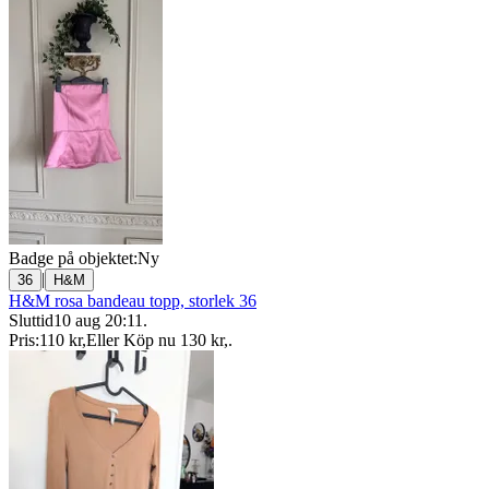
Badge på objektet:
Ny
|
36
H&M
H&M rosa bandeau topp, storlek 36
Sluttid
10 aug 20:11
.
Pris:
110 kr
,
Eller Köp nu
130 kr
,
.