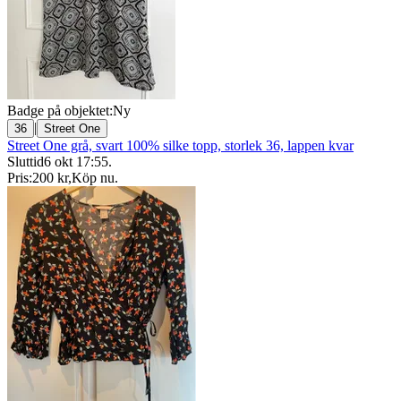
Badge på objektet:
Ny
|
36
Street One
Street One grå, svart 100% silke topp, storlek 36, lappen kvar
Sluttid
6 okt 17:55
.
Pris:
200 kr
,
Köp nu
.