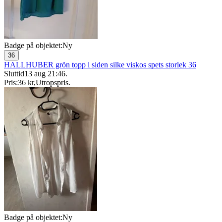
Badge på objektet:
Ny
36
HALLHUBER grön topp i siden silke viskos spets storlek 36
Sluttid
13 aug 21:46
.
Pris:
36 kr
,
Utropspris
.
Badge på objektet:
Ny