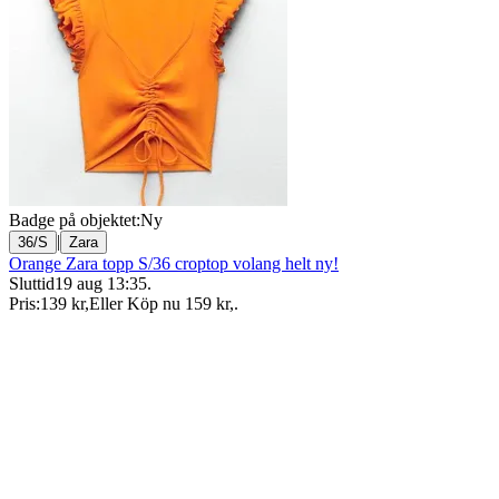
Badge på objektet:
Ny
|
36/S
Zara
Orange Zara topp S/36 croptop volang helt ny!
Sluttid
19 aug 13:35
.
Pris:
139 kr
,
Eller Köp nu
159 kr
,
.