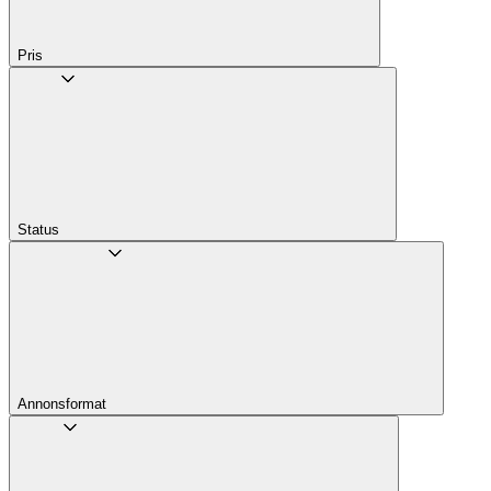
Pris
Status
Annons­format