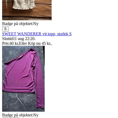
Badge på objektet:
Ny
S
SWEET WANDERER vit topp, storlek S
Sluttid
11 aug 22:20
.
Pris:
40 kr
,
Eller Köp nu
45 kr
,
.
Badge på objektet:
Ny