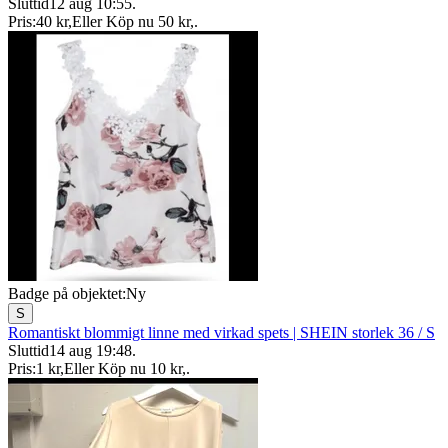
Sluttid
12 aug 10:55
.
Pris:
40 kr
,
Eller Köp nu
50 kr
,
.
Badge på objektet:
Ny
S
Romantiskt blommigt linne med virkad spets | SHEIN storlek 36 / S
Sluttid
14 aug 19:48
.
Pris:
1 kr
,
Eller Köp nu
10 kr
,
.