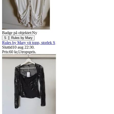
Badge på objektet:
Ny
|
S
Rules by Mary
Rules by Mary vit topp, storlek S
Sluttid
10 aug 22:30
.
Pris:
60 kr
,
Utropspris
.