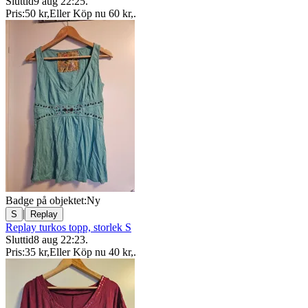
Sluttid
9 aug 22:25
.
Pris:
50 kr
,
Eller Köp nu
60 kr
,
.
Badge på objektet:
Ny
|
S
Replay
Replay turkos topp, storlek S
Sluttid
8 aug 22:23
.
Pris:
35 kr
,
Eller Köp nu
40 kr
,
.