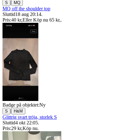
|
S
MQ
MQ off the shoulder top
Sluttid
18 aug 20:14
.
Pris:
40 kr
,
Eller Köp nu
65 kr
,
.
Badge på objektet:
Ny
|
S
H&M
Glittrig svart tröja, storlek S
Sluttid
4 okt 22:05
.
Pris:
29 kr
,
Köp nu
.