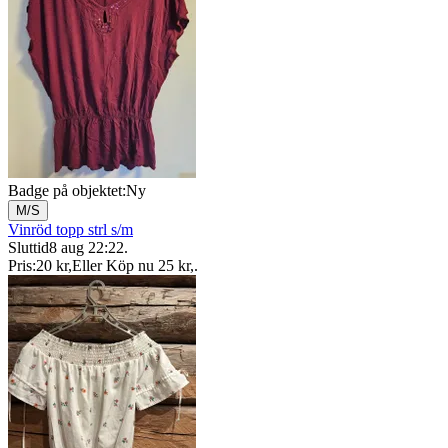
Badge på objektet:
Ny
M/S
Vinröd topp strl s/m
Sluttid
8 aug 22:22
.
Pris:
20 kr
,
Eller Köp nu
25 kr
,
.