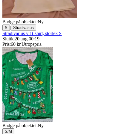
Badge på objektet:
Ny
|
S
Stradivarius
Stradivarius vit t-shirt, storlek S
Sluttid
20 aug 00:19
.
Pris:
60 kr
,
Utropspris
.
Badge på objektet:
Ny
S/M