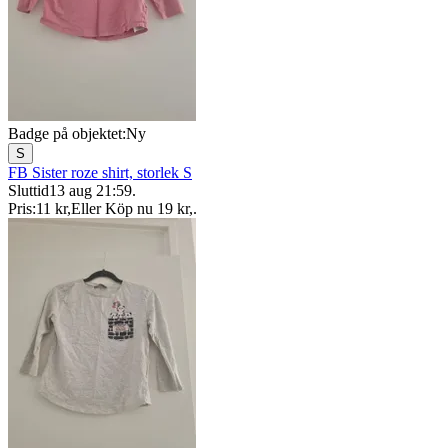
Badge på objektet:
Ny
S
FB Sister roze shirt, storlek S
Sluttid
13 aug 21:59
.
Pris:
11 kr
,
Eller Köp nu
19 kr
,
.