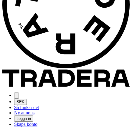
SEK
Så funkar det
Ny annons
Logga in
Skapa konto