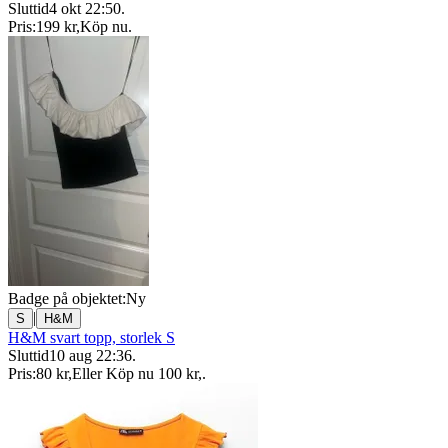
Sluttid
4 okt 22:50
.
Pris:
199 kr
,
Köp nu
.
Badge på objektet:
Ny
|
S
H&M
H&M svart topp, storlek S
Sluttid
10 aug 22:36
.
Pris:
80 kr
,
Eller Köp nu
100 kr
,
.