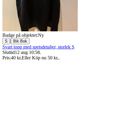
Badge på objektet:
Ny
|
S
Bik Bok
Svart topp med spetsdetaljer, storlek S
Sluttid
12 aug 10:58
.
Pris:
40 kr
,
Eller Köp nu
50 kr
,
.