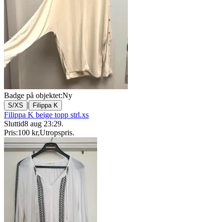
Badge på objektet:
Ny
|
S/XS
Filippa K
Filippa K beige topp strl.xs
Sluttid
8 aug 23:29
.
Pris:
100 kr
,
Utropspris
.