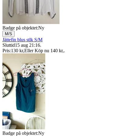
Badge på objektet:
Ny
M/S
Jättefin blus stlk S/M
Sluttid
15 aug 21:16
.
Pris:
130 kr
,
Eller Köp nu
140 kr
,
.
Badge på objektet:
Ny