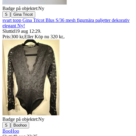
Badge på objektet:
Ny
|
S
Gina Tricot
svart topp Gina Tricot Blus S/36 mesh figurnära paljetter dekorativ
elegant Ny!
Sluttid
19 aug 12:29
.
Pris:
300 kr
,
Eller Köp nu
320 kr
,
.
Badge på objektet:
Ny
|
S
Boohoo
BooHoo