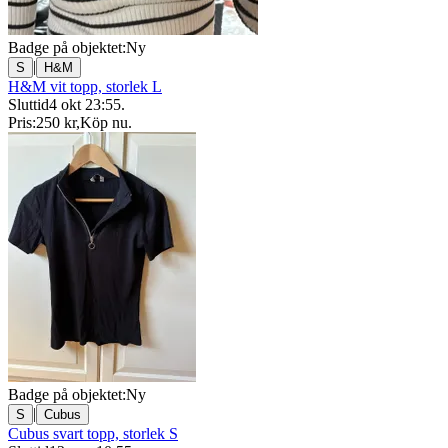
Badge på objektet:
Ny
|
S
H&M
H&M vit topp, storlek L
Sluttid
4 okt 23:55
.
Pris:
250 kr
,
Köp nu
.
Badge på objektet:
Ny
|
S
Cubus
Cubus svart topp, storlek S