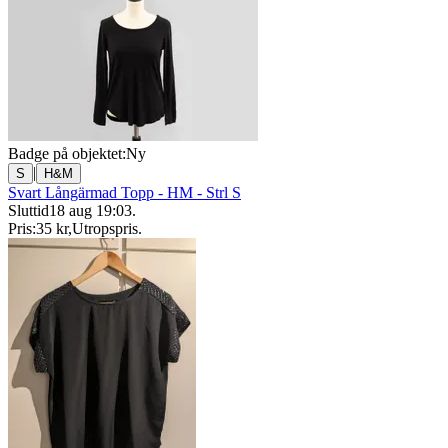
Badge på objektet:
Ny
|
S
H&M
Svart Långärmad Topp - HM - Strl S
Sluttid
18 aug 19:03
.
Pris:
35 kr
,
Utropspris
.