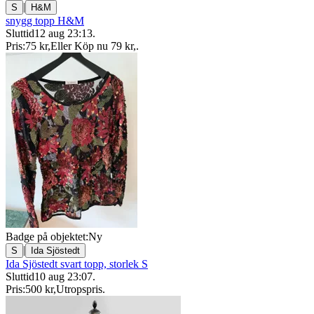
|
S
H&M
snygg topp H&M
Sluttid
12 aug 23:13
.
Pris:
75 kr
,
Eller Köp nu
79 kr
,
.
Badge på objektet:
Ny
|
S
Ida Sjöstedt
Ida Sjöstedt svart topp, storlek S
Sluttid
10 aug 23:07
.
Pris:
500 kr
,
Utropspris
.