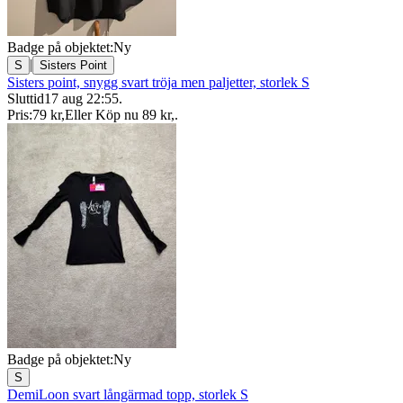
Badge på objektet:
Ny
|
S
Sisters Point
Sisters point, snygg svart tröja men paljetter, storlek S
Sluttid
17 aug 22:55
.
Pris:
79 kr
,
Eller Köp nu
89 kr
,
.
Badge på objektet:
Ny
S
DemiLoon svart långärmad topp, storlek S