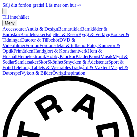
Sälj ditt fordon gratis! Läs mer om hur ->
Till innehållet
Meny
Accessoarer
Antikt & Design
Barnartiklar
Barnkläder &
Barnskor
Barnleksaker
Biljetter & Resor
Bygg & Verktyg
Böcker &
Tidningar
Datorer & Tillbehör
DVD &
Videofilmer
Fordon
Fordonsdelar & tillbehör
Foto, Kameror &
Optik
Frimärken
Handgjort & Konsthantverk
Hem &
Hushåll
Hemelektronik
Hobby
Klockor
Kläder
Konst
Musik
Mynt &
Sedlar
Samlarsaker
Skor
Skönhet
Smycken & Ädelstenar
Sport &
Fritid
Telefoni, Tablets & Wearables
Trädgård & Växter
TV-spel &
Datorspel
Vykort & Bilder
Övrigt
Inspiration