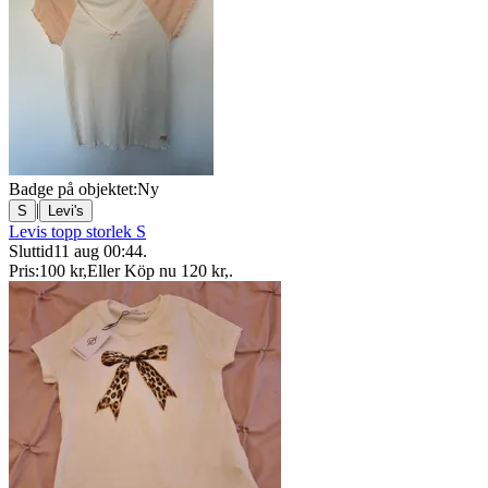
Badge på objektet:
Ny
|
S
Levi's
Levis topp storlek S
Sluttid
11 aug 00:44
.
Pris:
100 kr
,
Eller Köp nu
120 kr
,
.