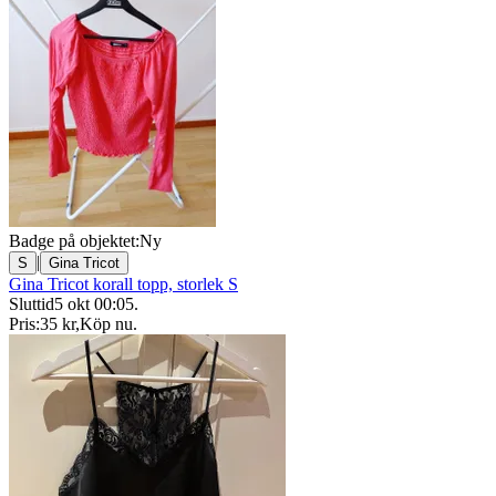
Badge på objektet:
Ny
|
S
Gina Tricot
Gina Tricot korall topp, storlek S
Sluttid
5 okt 00:05
.
Pris:
35 kr
,
Köp nu
.