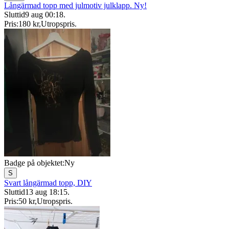
Långärmad topp med julmotiv julklapp. Ny!
Sluttid
9 aug 00:18
.
Pris:
180 kr
,
Utropspris
.
Badge på objektet:
Ny
S
Svart långärmad topp, DIY
Sluttid
13 aug 18:15
.
Pris:
50 kr
,
Utropspris
.