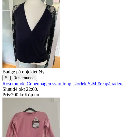
Badge på objektet:
Ny
|
S
Rosemunde
Rosemunde Copenhagen svart topp, storlek S-M #reapåtradera
Sluttid
4 okt 22:00
.
Pris:
200 kr
,
Köp nu
.