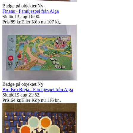
Badge på objektet:
Ny
Finans - Familjespel från Alga
Sluttid
13 aug 16:00
.
Pris:
89 kr
,
Eller Köp nu
107 kr
,
.
Badge på objektet:
Ny
Bro Bro Breja - Familjespel från Alga
Sluttid
19 aug 21:52
.
Pris:
64 kr
,
Eller Köp nu
116 kr
,
.