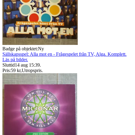
Badge på objektet:
Ny
Sällskapsspel: Alla mot en - Frågespelet från TV, Alga. Komplett.
Läs på bilder.
Sluttid
14 aug 15:39
.
Pris:
59 kr
,
Utropspris
.