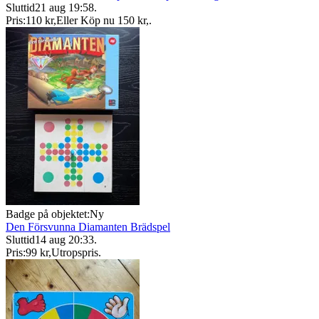
Sluttid
21 aug 19:58
.
Pris:
110 kr
,
Eller Köp nu
150 kr
,
.
Badge på objektet:
Ny
Den Försvunna Diamanten Brädspel
Sluttid
14 aug 20:33
.
Pris:
99 kr
,
Utropspris
.