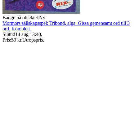
Badge på objektet:
Ny
Mormors sällskapsspel: Tribond, alga. Gissa gemensamt ord till 3
ord. Komplett.
Sluttid
14 aug 13:40
.
Pris:
59 kr
,
Utropspris
.