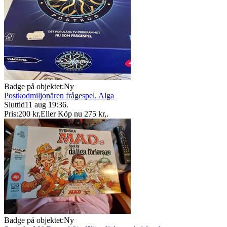
Badge på objektet:
Ny
Postkodmiljonären frågespel. Alga
Sluttid
11 aug 19:36
.
Pris:
200 kr
,
Eller Köp nu
275 kr
,
.
Badge på objektet:
Ny