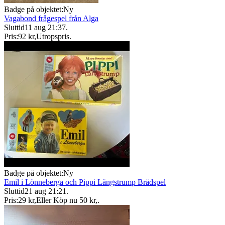
Badge på objektet:
Ny
Vagabond frågespel från Alga
Sluttid
11 aug 21:37
.
Pris:
92 kr
,
Utropspris
.
Badge på objektet:
Ny
Emil i Lönneberga och Pippi Långstrump Brädspel
Sluttid
21 aug 21:21
.
Pris:
29 kr
,
Eller Köp nu
50 kr
,
.