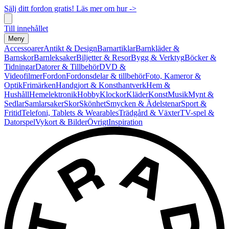
Sälj ditt fordon gratis! Läs mer om hur ->
Till innehållet
Meny
Accessoarer
Antikt & Design
Barnartiklar
Barnkläder &
Barnskor
Barnleksaker
Biljetter & Resor
Bygg & Verktyg
Böcker &
Tidningar
Datorer & Tillbehör
DVD &
Videofilmer
Fordon
Fordonsdelar & tillbehör
Foto, Kameror &
Optik
Frimärken
Handgjort & Konsthantverk
Hem &
Hushåll
Hemelektronik
Hobby
Klockor
Kläder
Konst
Musik
Mynt &
Sedlar
Samlarsaker
Skor
Skönhet
Smycken & Ädelstenar
Sport &
Fritid
Telefoni, Tablets & Wearables
Trädgård & Växter
TV-spel &
Datorspel
Vykort & Bilder
Övrigt
Inspiration