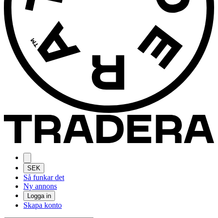
SEK
Så funkar det
Ny annons
Logga in
Skapa konto