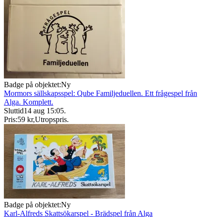
Badge på objektet:
Ny
Mormors sällskapsspel: Qube Familjeduellen. Ett frågespel från
Alga. Komplett.
Sluttid
14 aug 15:05
.
Pris:
59 kr
,
Utropspris
.
Badge på objektet:
Ny
Karl-Alfreds Skattsökarspel - Brädspel från Alga