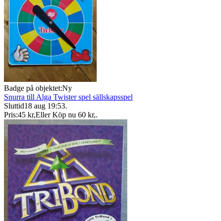
Badge på objektet:
Ny
Snurra till Alga Twister spel sällskapsspel
Sluttid
18 aug 19:53
.
Pris:
45 kr
,
Eller Köp nu
60 kr
,
.