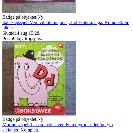
Badge på objektet:
Ny
Sällskapsspel: Vem vill bli miljonär, 2nd Edition, alga. Komplett. Se
bilder.
Sluttid
14 aug 15:28
.
Pris:
59 kr
,
Utropspris
.
Badge på objektet:
Ny
Mormors spel: Lär om bokstäver. Fem myror är fler än fyra
elefanter. Komplett.