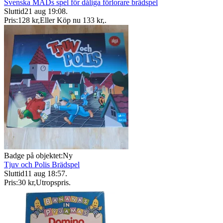
Svenska MADs spel för dåliga förlorare brädspel
Sluttid
21 aug 19:08
.
Pris:
128 kr
,
Eller Köp nu
133 kr
,
.
Badge på objektet:
Ny
Tjuv och Polis Brädspel
Sluttid
11 aug 18:57
.
Pris:
30 kr
,
Utropspris
.