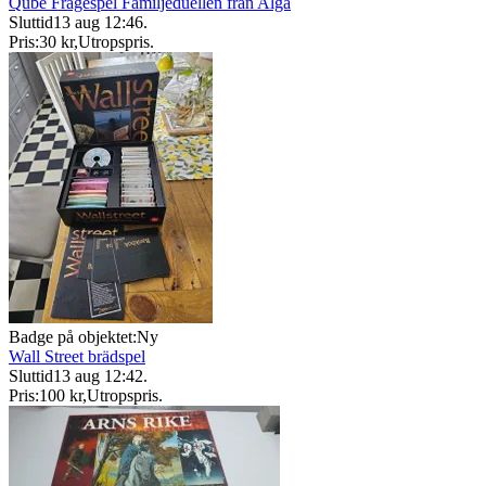
Qube Frågespel Familjeduellen från Alga
Sluttid
13 aug 12:46
.
Pris:
30 kr
,
Utropspris
.
Badge på objektet:
Ny
Wall Street brädspel
Sluttid
13 aug 12:42
.
Pris:
100 kr
,
Utropspris
.