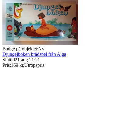
Badge på objektet:
Ny
Djungelboken brädspel från Alga
Sluttid
21 aug 21:21
.
Pris:
169 kr
,
Utropspris
.