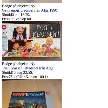
Badge på objektet:
Ny
Geggamoja brädspel från Alga 1990
Sluttid
6 okt 18:29
.
Pris:
799 kr
,
Köp nu
.
Badge på objektet:
Ny
Tyst i klassen! Brädspel från Alga
Sluttid
15 aug 22:56
.
Pris:
75 kr
,
Eller Köp nu
100 kr
,
.