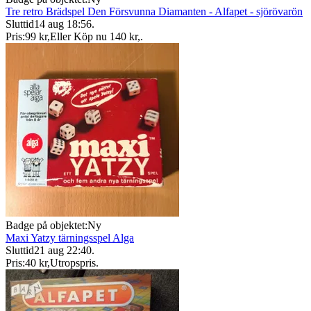
Tre retro Brädspel Den Försvunna Diamanten - Alfapet - sjörövarön
Sluttid
14 aug 18:56
.
Pris:
99 kr
,
Eller Köp nu
140 kr
,
.
Badge på objektet:
Ny
Maxi Yatzy tärningsspel Alga
Sluttid
21 aug 22:40
.
Pris:
40 kr
,
Utropspris
.