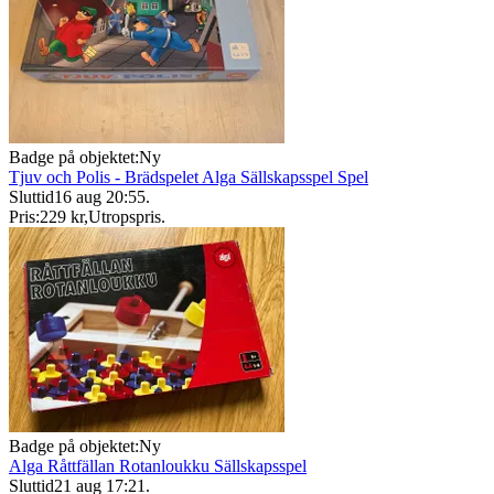
Badge på objektet:
Ny
Tjuv och Polis - Brädspelet Alga Sällskapsspel Spel
Sluttid
16 aug 20:55
.
Pris:
229 kr
,
Utropspris
.
Badge på objektet:
Ny
Alga Råttfällan Rotanloukku Sällskapsspel
Sluttid
21 aug 17:21
.