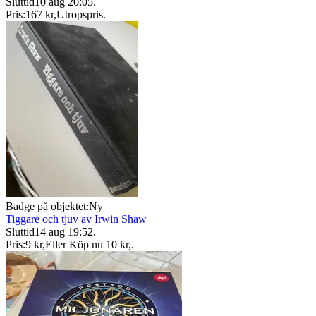
Sluttid
10 aug 20:05
.
Pris:
167 kr
,
Utropspris
.
Badge på objektet:
Ny
Tiggare och tjuv av Irwin Shaw
Sluttid
14 aug 19:52
.
Pris:
9 kr
,
Eller Köp nu
10 kr
,
.