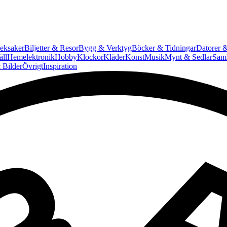
eksaker
Biljetter & Resor
Bygg & Verktyg
Böcker & Tidningar
Datorer &
ll
Hemelektronik
Hobby
Klockor
Kläder
Konst
Musik
Mynt & Sedlar
Saml
 Bilder
Övrigt
Inspiration