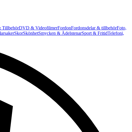
 Tillbehör
DVD & Videofilmer
Fordon
Fordonsdelar & tillbehör
Foto,
arsaker
Skor
Skönhet
Smycken & Ädelstenar
Sport & Fritid
Telefoni,