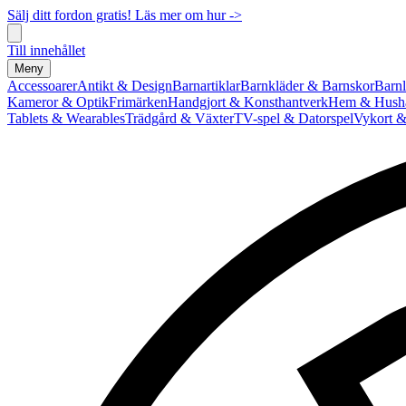
Sälj ditt fordon gratis! Läs mer om hur ->
Till innehållet
Meny
Accessoarer
Antikt & Design
Barnartiklar
Barnkläder & Barnskor
Barnl
Kameror & Optik
Frimärken
Handgjort & Konsthantverk
Hem & Hushå
Tablets & Wearables
Trädgård & Växter
TV-spel & Datorspel
Vykort &