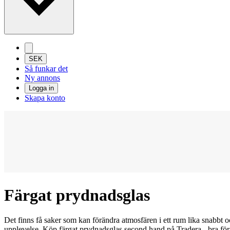
SEK
Så funkar det
Ny annons
Logga in
Skapa konto
Färgat prydnadsglas
Det finns få saker som kan förändra atmosfären i ett rum lika snabbt oc
upplevelse. Köp färgat prydnadsglas second hand på Tradera - bra fö