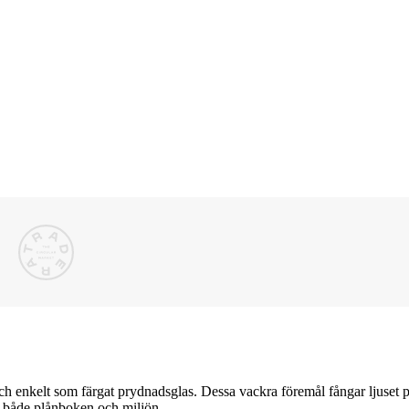
h enkelt som färgat prydnadsglas. Dessa vackra föremål fångar ljuset på 
r både plånboken och miljön.