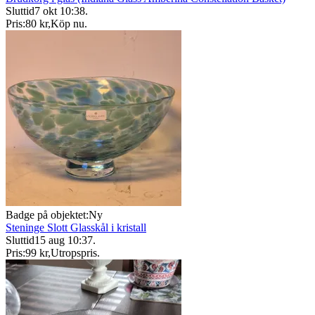
Sluttid
7 okt 10:38
.
Pris:
80 kr
,
Köp nu
.
Badge på objektet:
Ny
Steninge Slott Glasskål i kristall
Sluttid
15 aug 10:37
.
Pris:
99 kr
,
Utropspris
.