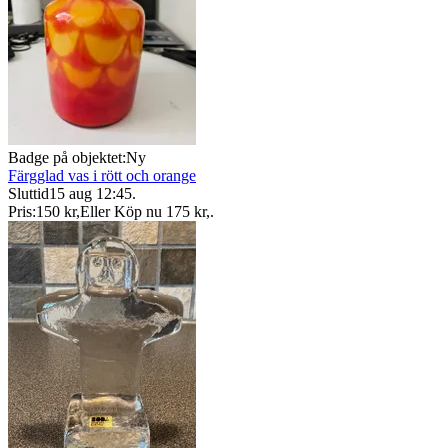
Badge på objektet:
Ny
Färgglad vas i rött och orange
Sluttid
15 aug 12:45
.
Pris:
150 kr
,
Eller Köp nu
175 kr
,
.