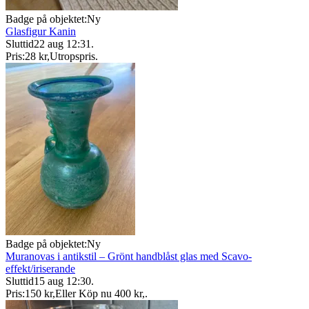
Badge på objektet:
Ny
Glasfigur Kanin
Sluttid
22 aug 12:31
.
Pris:
28 kr
,
Utropspris
.
Badge på objektet:
Ny
Muranovas i antikstil – Grönt handblåst glas med Scavo-
effekt/iriserande
Sluttid
15 aug 12:30
.
Pris:
150 kr
,
Eller Köp nu
400 kr
,
.