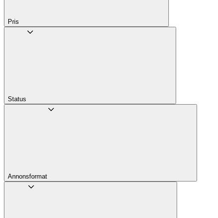
Pris
Status
Annons­format