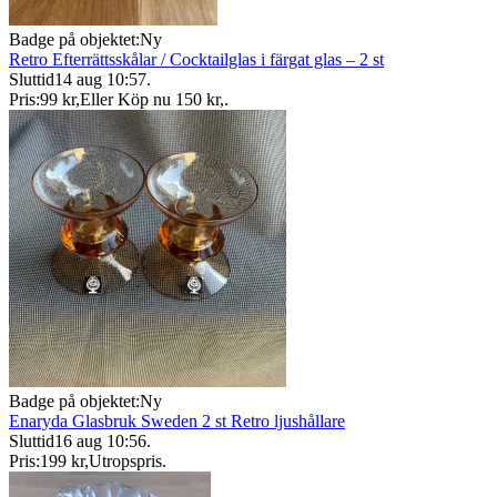
Badge på objektet:
Ny
Retro Efterrättsskålar / Cocktailglas i färgat glas – 2 st
Sluttid
14 aug 10:57
.
Pris:
99 kr
,
Eller Köp nu
150 kr
,
.
Badge på objektet:
Ny
Enaryda Glasbruk Sweden 2 st Retro ljushållare
Sluttid
16 aug 10:56
.
Pris:
199 kr
,
Utropspris
.