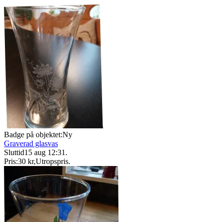
Badge på objektet:
Ny
Graverad glasvas
Sluttid
15 aug 12:31
.
Pris:
30 kr
,
Utropspris
.