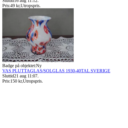
Sluttid
16 aug 11:12
.
Pris:
49 kr
,
Utropspris
.
Badge på objektet:
Ny
VAS PLUTTAGLAS/SOLGLAS 1930-40TAL SVERIGE
Sluttid
21 aug 11:07
.
Pris:
150 kr
,
Utropspris
.