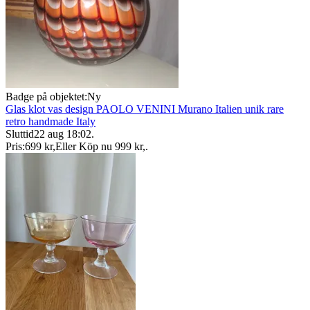
Badge på objektet:
Ny
Glas klot vas design PAOLO VENINI Murano Italien unik rare
retro handmade Italy
Sluttid
22 aug 18:02
.
Pris:
699 kr
,
Eller Köp nu
999 kr
,
.