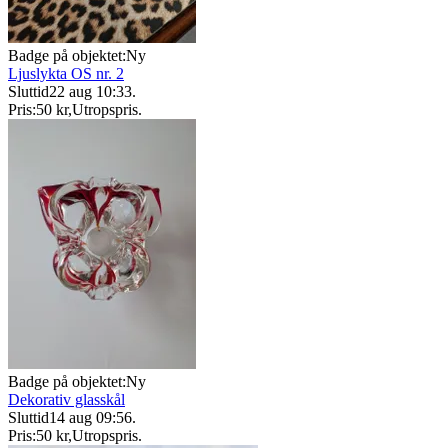
Badge på objektet:
Ny
Ljuslykta OS nr. 2
Sluttid
22 aug 10:33
.
Pris:
50 kr
,
Utropspris
.
Badge på objektet:
Ny
Dekorativ glasskål
Sluttid
14 aug 09:56
.
Pris:
50 kr
,
Utropspris
.