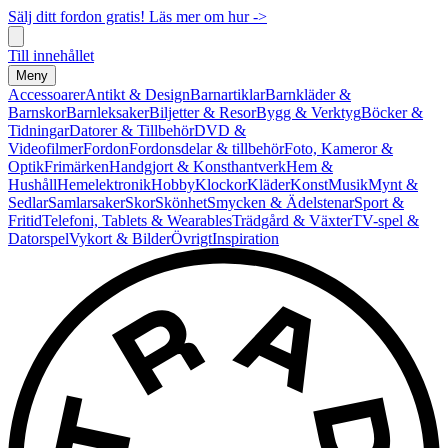
Sälj ditt fordon gratis! Läs mer om hur ->
Till innehållet
Meny
Accessoarer
Antikt & Design
Barnartiklar
Barnkläder &
Barnskor
Barnleksaker
Biljetter & Resor
Bygg & Verktyg
Böcker &
Tidningar
Datorer & Tillbehör
DVD &
Videofilmer
Fordon
Fordonsdelar & tillbehör
Foto, Kameror &
Optik
Frimärken
Handgjort & Konsthantverk
Hem &
Hushåll
Hemelektronik
Hobby
Klockor
Kläder
Konst
Musik
Mynt &
Sedlar
Samlarsaker
Skor
Skönhet
Smycken & Ädelstenar
Sport &
Fritid
Telefoni, Tablets & Wearables
Trädgård & Växter
TV-spel &
Datorspel
Vykort & Bilder
Övrigt
Inspiration