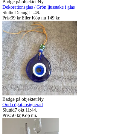
Badge på objektet:
Ny
Dekorationsglas / Grön ljusstake i glas
Sluttid
15 aug 11:49
.
Pris:
99 kr
,
Eller Köp nu
149 kr
,
.
Badge på objektet:
Ny
Onda ögat, osignerad
Sluttid
7 okt 11:44
.
Pris:
50 kr
,
Köp nu
.