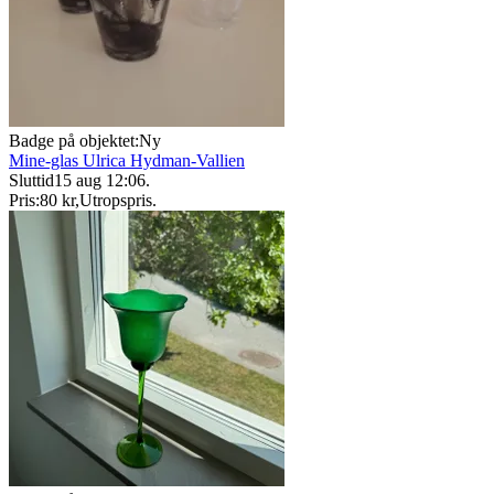
Badge på objektet:
Ny
Mine-glas Ulrica Hydman-Vallien
Sluttid
15 aug 12:06
.
Pris:
80 kr
,
Utropspris
.