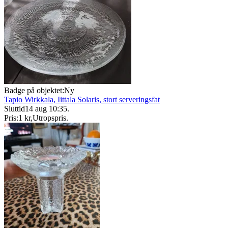
Badge på objektet:
Ny
Tapio Wirkkala, Iittala Solaris, stort serveringsfat
Sluttid
14 aug 10:35
.
Pris:
1 kr
,
Utropspris
.