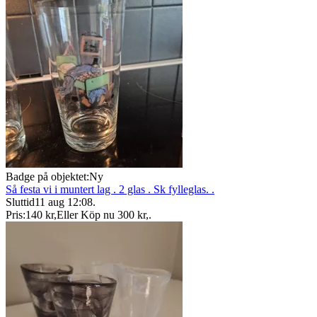
Badge på objektet:
Ny
Så festa vi i muntert lag . 2 glas . Sk fylleglas. .
Sluttid
11 aug 12:08
.
Pris:
140 kr
,
Eller Köp nu
300 kr
,
.