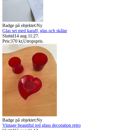
Badge på objektet:
Ny
Glas set med karaff, glas och skålar
Sluttid
14 aug 11:27
.
Pris:
370 kr
,
Utropspris
.
Badge på objektet:
Ny
Vintage beautiful red glass decoration retro