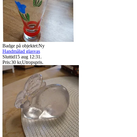
Badge på objektet:
Ny
Handmålad glasvas
Sluttid
15 aug 12:31
.
Pris:
30 kr
,
Utropspris
.