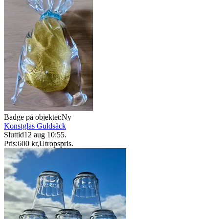
Badge på objektet:
Ny
Konstglas Guldsäck
Sluttid
12 aug 10:55
.
Pris:
600 kr
,
Utropspris
.