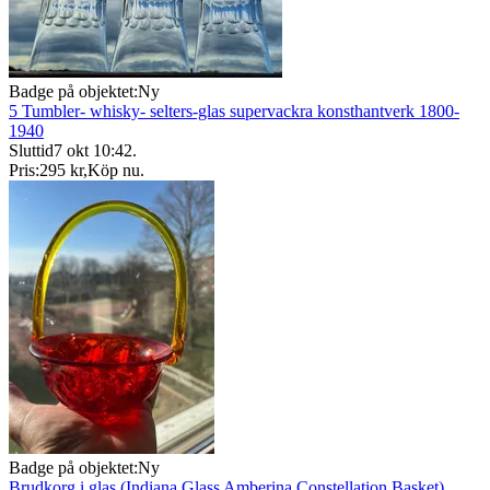
Badge på objektet:
Ny
5 Tumbler- whisky- selters-glas supervackra konsthantverk 1800-
1940
Sluttid
7 okt 10:42
.
Pris:
295 kr
,
Köp nu
.
Badge på objektet:
Ny
Brudkorg i glas (Indiana Glass Amberina Constellation Basket)