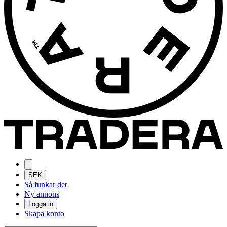
SEK
Så funkar det
Ny annons
Logga in
Skapa konto