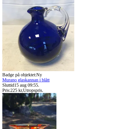
Badge på objektet:
Ny
Murano glaskannan i blått
Sluttid
15 aug 09:55
.
Pris:
225 kr
,
Utropspris
.