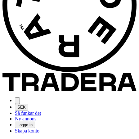
SEK
Så funkar det
Ny annons
Logga in
Skapa konto