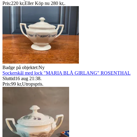
Pris:
220 kr
,
Eller Köp nu
280 kr
,
.
Badge på objektet:
Ny
Sockerskål med lock "MARIA BLÅ GIRLANG" ROSENTHAL
Sluttid
16 aug 21:38
.
Pris:
99 kr
,
Utropspris
.