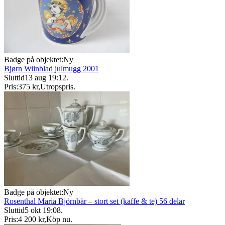
Badge på objektet:
Ny
Bjørn Wiinblad julmugg 2001
Sluttid
13 aug 19:12
.
Pris:
375 kr
,
Utropspris
.
Badge på objektet:
Ny
Rosenthal Maria Björnbär – stort set (kaffe & te) 56 delar
Sluttid
5 okt 19:08
.
Pris:
4 200 kr
,
Köp nu
.