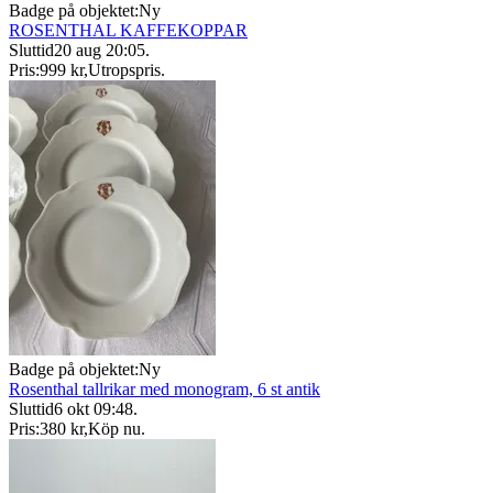
Badge på objektet:
Ny
ROSENTHAL KAFFEKOPPAR
Sluttid
20 aug 20:05
.
Pris:
999 kr
,
Utropspris
.
Badge på objektet:
Ny
Rosenthal tallrikar med monogram, 6 st antik
Sluttid
6 okt 09:48
.
Pris:
380 kr
,
Köp nu
.