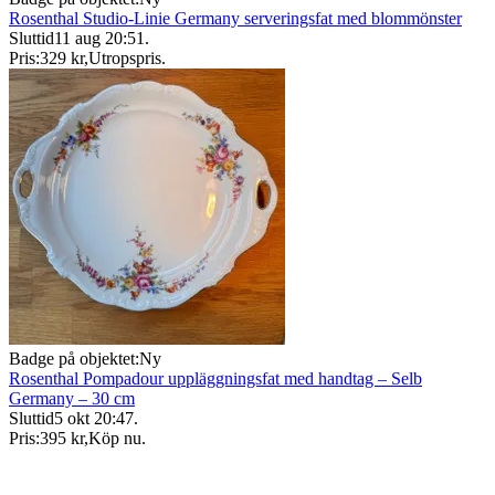
Rosenthal Studio-Linie Germany serveringsfat med blommönster
Sluttid
11 aug 20:51
.
Pris:
329 kr
,
Utropspris
.
Badge på objektet:
Ny
Rosenthal Pompadour uppläggningsfat med handtag – Selb
Germany – 30 cm
Sluttid
5 okt 20:47
.
Pris:
395 kr
,
Köp nu
.