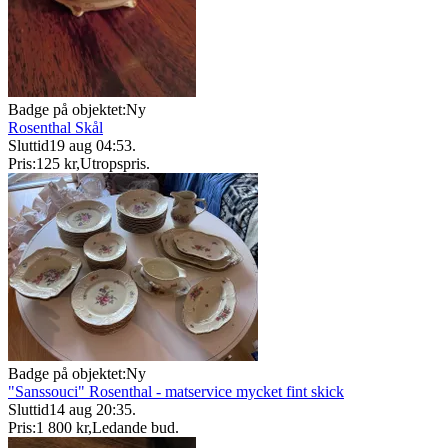
Badge på objektet:
Ny
Rosenthal Skål
Sluttid
19 aug 04:53
.
Pris:
125 kr
,
Utropspris
.
Badge på objektet:
Ny
"Sanssouci" Rosenthal - matservice mycket fint skick
Sluttid
14 aug 20:35
.
Pris:
1 800 kr
,
Ledande bud
.