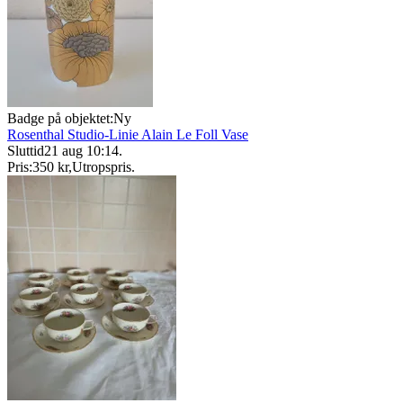
Badge på objektet:
Ny
Rosenthal Studio-Linie Alain Le Foll Vase
Sluttid
21 aug 10:14
.
Pris:
350 kr
,
Utropspris
.