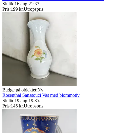
Sluttid
16 aug 21:37
.
Pris:
199 kr
,
Utropspris
.
Badge på objektet:
Ny
Rosenthal Sanssouci Vas med blommotiv
Sluttid
19 aug 19:35
.
Pris:
145 kr
,
Utropspris
.