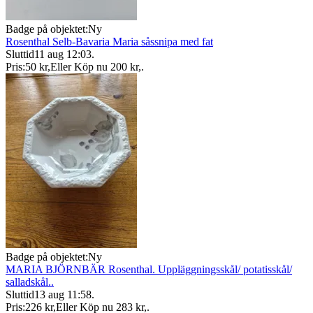
Badge på objektet:
Ny
Rosenthal Selb-Bavaria Maria såssnipa med fat
Sluttid
11 aug 12:03
.
Pris:
50 kr
,
Eller Köp nu
200 kr
,
.
Badge på objektet:
Ny
MARIA BJÖRNBÄR Rosenthal. Uppläggningsskål/ potatisskål/
salladskål..
Sluttid
13 aug 11:58
.
Pris:
226 kr
,
Eller Köp nu
283 kr
,
.