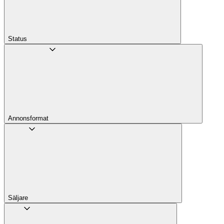
Status
Annons­format
Säljare