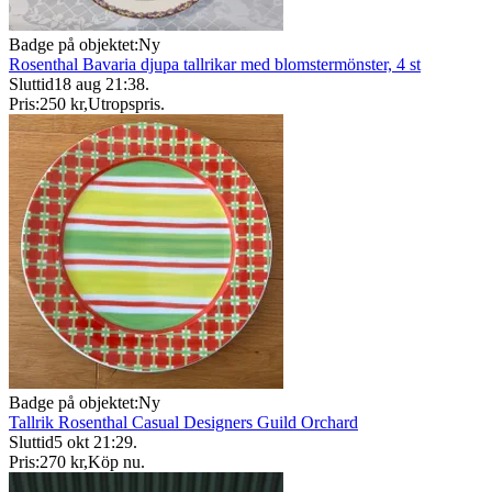
Badge på objektet:
Ny
Rosenthal Bavaria djupa tallrikar med blomstermönster, 4 st
Sluttid
18 aug 21:38
.
Pris:
250 kr
,
Utropspris
.
Badge på objektet:
Ny
Tallrik Rosenthal Casual Designers Guild Orchard
Sluttid
5 okt 21:29
.
Pris:
270 kr
,
Köp nu
.