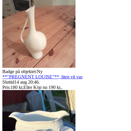
Badge på objektet:
Ny
**"PREGNENT LOUISE"**, liten vit vas
Sluttid
14 aug 20:46
.
Pris:
180 kr
,
Eller Köp nu
190 kr
,
.