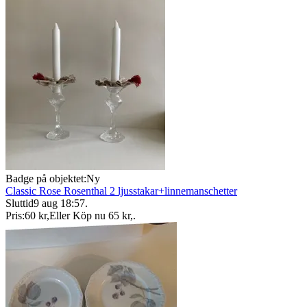
Badge på objektet:
Ny
Classic Rose Rosenthal 2 ljusstakar+linnemanschetter
Sluttid
9 aug 18:57
.
Pris:
60 kr
,
Eller Köp nu
65 kr
,
.