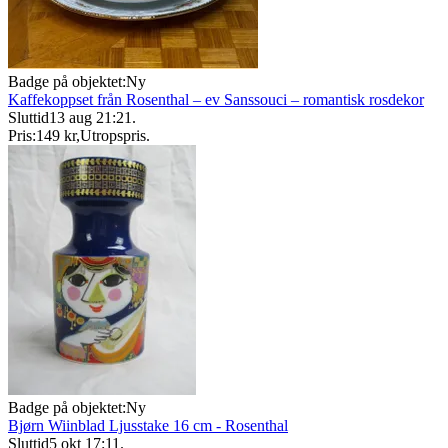
Badge på objektet:
Ny
Kaffekoppset från Rosenthal – ev Sanssouci – romantisk rosdekor
Sluttid
13 aug 21:21
.
Pris:
149 kr
,
Utropspris
.
Badge på objektet:
Ny
Bjørn Wiinblad Ljusstake 16 cm - Rosenthal
Sluttid
5 okt 17:11
.