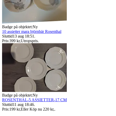
Badge på objektet:
Ny
10 assietter mara björnbär Rosenthal
Sluttid
13 aug 18:51
.
Pris:
399 kr
,
Utropspris
.
Badge på objektet:
Ny
ROSENTHAL-5 ASSIETTER-17 CM
Sluttid
11 aug 18:46
.
Pris:
199 kr
,
Eller Köp nu
220 kr
,
.