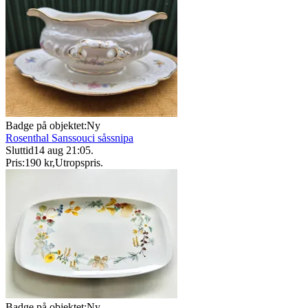
Badge på objektet:
Ny
Rosenthal Sanssouci såssnipa
Sluttid
14 aug 21:05
.
Pris:
190 kr
,
Utropspris
.
Badge på objektet:
Ny