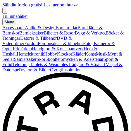
Sälj ditt fordon gratis! Läs mer om hur ->
Till innehållet
Meny
Accessoarer
Antikt & Design
Barnartiklar
Barnkläder &
Barnskor
Barnleksaker
Biljetter & Resor
Bygg & Verktyg
Böcker &
Tidningar
Datorer & Tillbehör
DVD &
Videofilmer
Fordon
Fordonsdelar & tillbehör
Foto, Kameror &
Optik
Frimärken
Handgjort & Konsthantverk
Hem &
Hushåll
Hemelektronik
Hobby
Klockor
Kläder
Konst
Musik
Mynt &
Sedlar
Samlarsaker
Skor
Skönhet
Smycken & Ädelstenar
Sport &
Fritid
Telefoni, Tablets & Wearables
Trädgård & Växter
TV-spel &
Datorspel
Vykort & Bilder
Övrigt
Inspiration