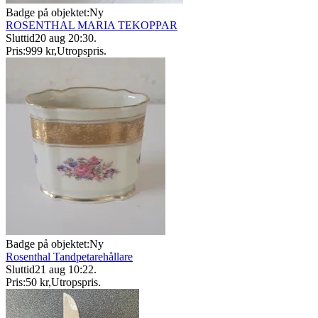
Badge på objektet:
Ny
ROSENTHAL MARIA TEKOPPAR
Sluttid
20 aug 20:30
.
Pris:
999 kr
,
Utropspris
.
Badge på objektet:
Ny
Rosenthal Tandpetarehållare
Sluttid
21 aug 10:22
.
Pris:
50 kr
,
Utropspris
.