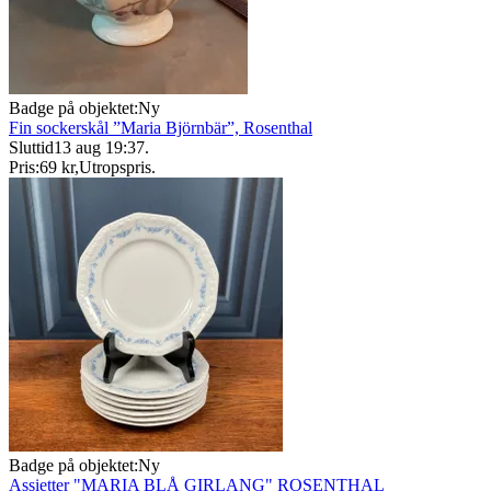
Badge på objektet:
Ny
Fin sockerskål ”Maria Björnbär”, Rosenthal
Sluttid
13 aug 19:37
.
Pris:
69 kr
,
Utropspris
.
Badge på objektet:
Ny
Assietter "MARIA BLÅ GIRLANG" ROSENTHAL