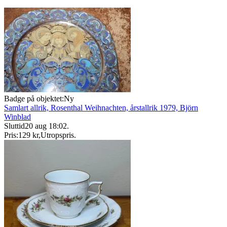
Badge på objektet:
Ny
Samlart allrik, Rosenthal Weihnachten, årstallrik 1979, Björn
Winblad
Sluttid
20 aug 18:02
.
Pris:
129 kr
,
Utropspris
.