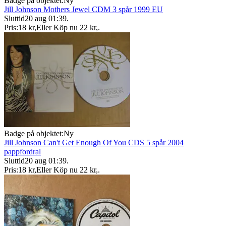
Badge på objektet:
Ny
Jill Johnson Mothers Jewel CDM 3 spår 1999 EU
Sluttid
20 aug 01:39
.
Pris:
18 kr
,
Eller Köp nu
22 kr
,
.
Badge på objektet:
Ny
Jill Johnson Can't Get Enough Of You CDS 5 spår 2004
pappfordral
Sluttid
20 aug 01:39
.
Pris:
18 kr
,
Eller Köp nu
22 kr
,
.