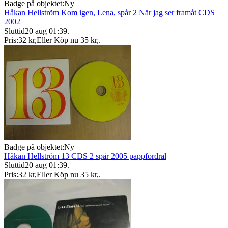
Badge på objektet:
Ny
Håkan Hellström Kom igen, Lena, spår 2 När jag ser framåt CDS
2002
Sluttid
20 aug 01:39
.
Pris:
32 kr
,
Eller Köp nu
35 kr
,
.
Badge på objektet:
Ny
Håkan Hellström 13 CDS 2 spår 2005 pappfordral
Sluttid
20 aug 01:39
.
Pris:
32 kr
,
Eller Köp nu
35 kr
,
.