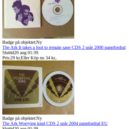
Badge på objektet:
Ny
The Ark It takes a fool to remain sane CDS 2 spår 2000 pappfordral
Sluttid
20 aug 01:39
.
Pris:
29 kr
,
Eller Köp nu
34 kr
,
.
Badge på objektet:
Ny
The Ark Worrying kind CDS 2 spår 2004 pappfordral EU
Sluttid
20 aug 01:39
.