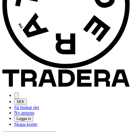
SEK
Så funkar det
Ny annons
Logga in
Skapa konto