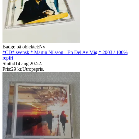
Badge på objektet:
Ny
*CD* svensk * Martin Nilsson - En Del Av Mig * 2003 / 100%
repfri
Sluttid
14 aug 20:52
.
Pris:
29 kr
,
Utropspris
.