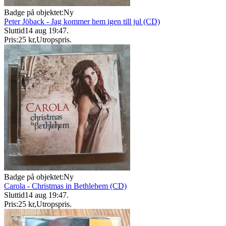
Badge på objektet:
Ny
Peter Jöback - Jag kommer hem igen till jul (CD)
Sluttid
14 aug 19:47
.
Pris:
25 kr
,
Utropspris
.
Badge på objektet:
Ny
Carola - Christmas in Bethlehem (CD)
Sluttid
14 aug 19:47
.
Pris:
25 kr
,
Utropspris
.