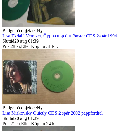
Badge på objektet:
Ny
Lisa Ekdahl Vem vet, Öppna upp ditt fönster CDS 2spår 1994
Sluttid
20 aug 01:39
.
Pris:
28 kr
,
Eller Köp nu
31 kr
,
.
Badge på objektet:
Ny
Lisa Miskovsky Quietly CDS 2 spår 2002 pappfordral
Sluttid
20 aug 01:39
.
Pris:
21 kr
,
Eller Köp nu
24 kr
,
.