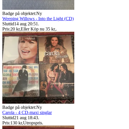
Badge på objektet:
Ny
Weeping Willows - Into the Light (CD)
Sluttid
14 aug 20:51
.
Pris:
20 kr
,
Eller Köp nu
35 kr
,
.
Badge på objektet:
Ny
Carola - 4 CD-maxi singlar
Sluttid
21 aug 18:43
.
Pris:
130 kr
,
Utropspris
.