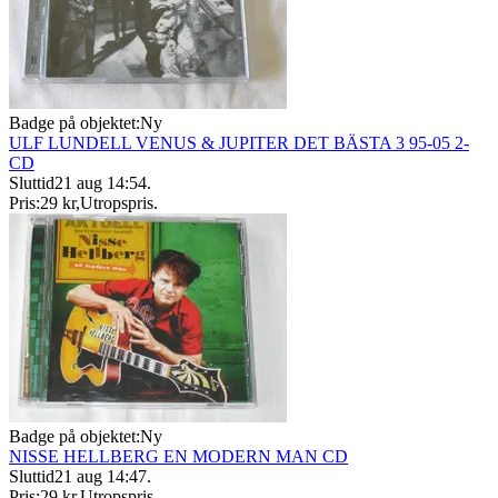
Badge på objektet:
Ny
ULF LUNDELL VENUS & JUPITER DET BÄSTA 3 95-05 2-
CD
Sluttid
21 aug 14:54
.
Pris:
29 kr
,
Utropspris
.
Badge på objektet:
Ny
NISSE HELLBERG EN MODERN MAN CD
Sluttid
21 aug 14:47
.
Pris:
29 kr
,
Utropspris
.