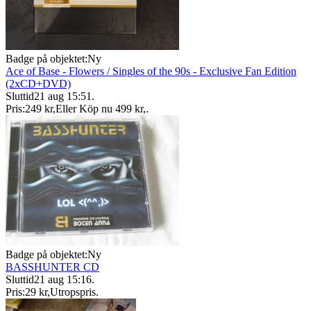
Badge på objektet:
Ny
Ace of Base - Flowers / Singles of the 90s - Exclusive Fan Edition
(2xCD+DVD)
Sluttid
21 aug 15:51
.
Pris:
249 kr
,
Eller Köp nu
499 kr
,
.
Badge på objektet:
Ny
BASSHUNTER CD
Sluttid
21 aug 15:16
.
Pris:
29 kr
,
Utropspris
.