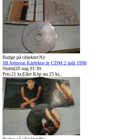
Badge på objektet:
Ny
Jill Johnson Kärleken är CDM 2 spår 1998
Sluttid
20 aug 01:39
.
Pris:
21 kr
,
Eller Köp nu
25 kr
,
.