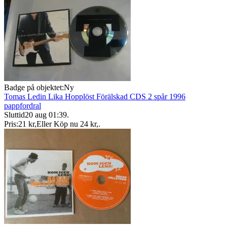
Badge på objektet:
Ny
Tomas Ledin Lika Hopplöst Förälskad CDS 2 spår 1996
pappfordral
Sluttid
20 aug 01:39
.
Pris:
21 kr
,
Eller Köp nu
24 kr
,
.