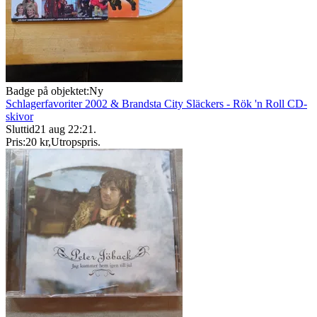
Badge på objektet:
Ny
Schlagerfavoriter 2002 & Brandsta City Släckers - Rök 'n Roll CD-
skivor
Sluttid
21 aug 22:21
.
Pris:
20 kr
,
Utropspris
.