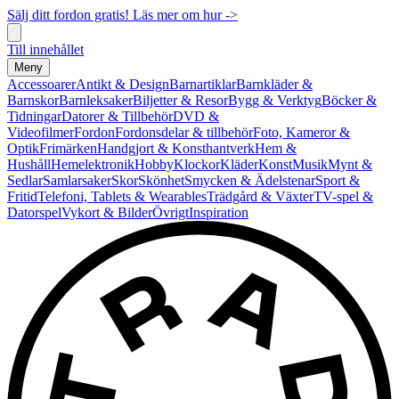
Sälj ditt fordon gratis! Läs mer om hur ->
Till innehållet
Meny
Accessoarer
Antikt & Design
Barnartiklar
Barnkläder &
Barnskor
Barnleksaker
Biljetter & Resor
Bygg & Verktyg
Böcker &
Tidningar
Datorer & Tillbehör
DVD &
Videofilmer
Fordon
Fordonsdelar & tillbehör
Foto, Kameror &
Optik
Frimärken
Handgjort & Konsthantverk
Hem &
Hushåll
Hemelektronik
Hobby
Klockor
Kläder
Konst
Musik
Mynt &
Sedlar
Samlarsaker
Skor
Skönhet
Smycken & Ädelstenar
Sport &
Fritid
Telefoni, Tablets & Wearables
Trädgård & Växter
TV-spel &
Datorspel
Vykort & Bilder
Övrigt
Inspiration