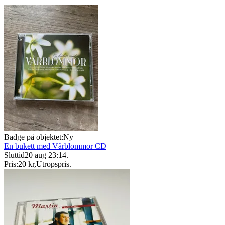
Badge på objektet:
Ny
En bukett med Vårblommor CD
Sluttid
20 aug 23:14
.
Pris:
20 kr
,
Utropspris
.