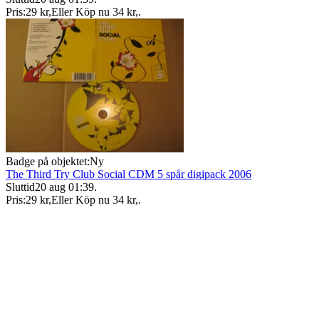
Pris:
29 kr
,
Eller Köp nu
34 kr
,
.
Badge på objektet:
Ny
The Third Try Club Social CDM 5 spår digipack 2006
Sluttid
20 aug 01:39
.
Pris:
29 kr
,
Eller Köp nu
34 kr
,
.