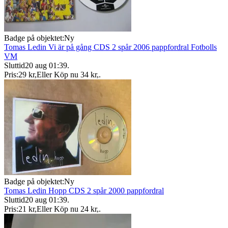
Badge på objektet:
Ny
Tomas Ledin Vi är på gång CDS 2 spår 2006 pappfordral Fotbolls
VM
Sluttid
20 aug 01:39
.
Pris:
29 kr
,
Eller Köp nu
34 kr
,
.
Badge på objektet:
Ny
Tomas Ledin Hopp CDS 2 spår 2000 pappfordral
Sluttid
20 aug 01:39
.
Pris:
21 kr
,
Eller Köp nu
24 kr
,
.