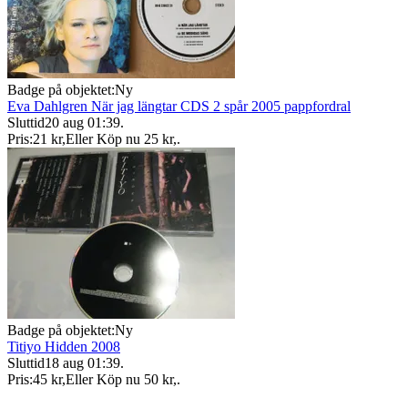
Badge på objektet:
Ny
Eva Dahlgren När jag längtar CDS 2 spår 2005 pappfordral
Sluttid
20 aug 01:39
.
Pris:
21 kr
,
Eller Köp nu
25 kr
,
.
Badge på objektet:
Ny
Titiyo Hidden 2008
Sluttid
18 aug 01:39
.
Pris:
45 kr
,
Eller Köp nu
50 kr
,
.