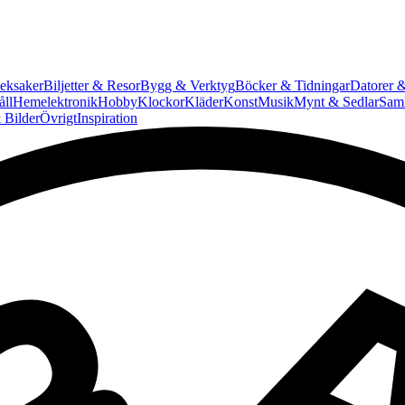
eksaker
Biljetter & Resor
Bygg & Verktyg
Böcker & Tidningar
Datorer &
ll
Hemelektronik
Hobby
Klockor
Kläder
Konst
Musik
Mynt & Sedlar
Saml
 Bilder
Övrigt
Inspiration