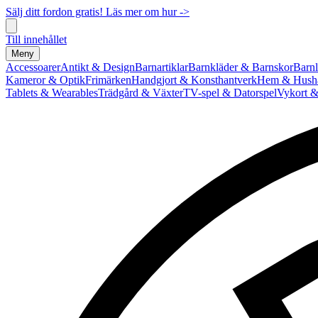
Sälj ditt fordon gratis! Läs mer om hur ->
Till innehållet
Meny
Accessoarer
Antikt & Design
Barnartiklar
Barnkläder & Barnskor
Barnl
Kameror & Optik
Frimärken
Handgjort & Konsthantverk
Hem & Hushå
Tablets & Wearables
Trädgård & Växter
TV-spel & Datorspel
Vykort &