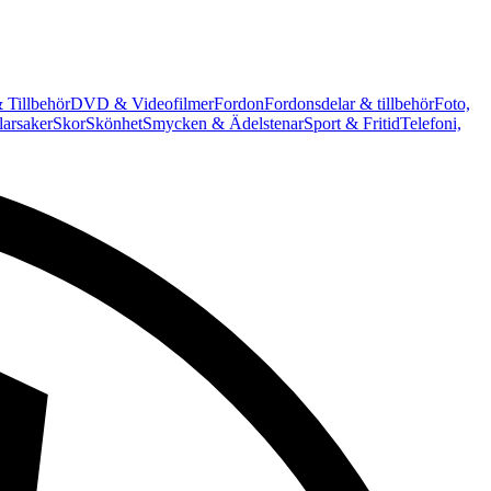
 Tillbehör
DVD & Videofilmer
Fordon
Fordonsdelar & tillbehör
Foto,
arsaker
Skor
Skönhet
Smycken & Ädelstenar
Sport & Fritid
Telefoni,