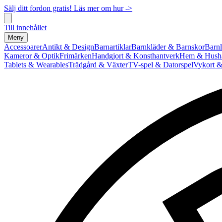
Sälj ditt fordon gratis! Läs mer om hur ->
Till innehållet
Meny
Accessoarer
Antikt & Design
Barnartiklar
Barnkläder & Barnskor
Barnl
Kameror & Optik
Frimärken
Handgjort & Konsthantverk
Hem & Hushå
Tablets & Wearables
Trädgård & Växter
TV-spel & Datorspel
Vykort &