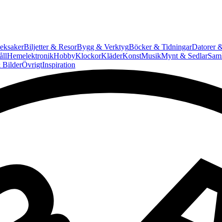
eksaker
Biljetter & Resor
Bygg & Verktyg
Böcker & Tidningar
Datorer &
ll
Hemelektronik
Hobby
Klockor
Kläder
Konst
Musik
Mynt & Sedlar
Saml
 Bilder
Övrigt
Inspiration