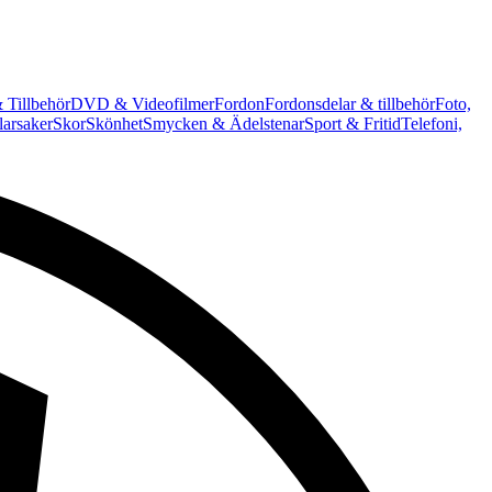
 Tillbehör
DVD & Videofilmer
Fordon
Fordonsdelar & tillbehör
Foto,
arsaker
Skor
Skönhet
Smycken & Ädelstenar
Sport & Fritid
Telefoni,