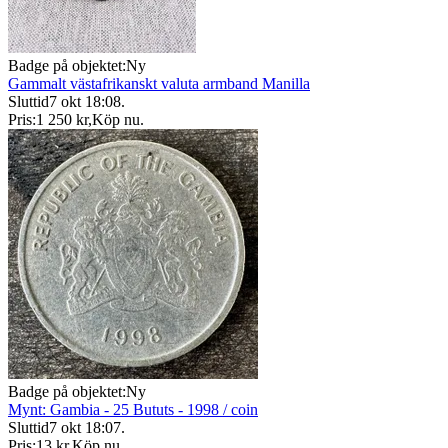
Badge på objektet:
Ny
Gammalt västafrikanskt valuta armband Manilla
Sluttid
7 okt 18:08
.
Pris:
1 250 kr
,
Köp nu
.
Badge på objektet:
Ny
Mynt: Gambia - 25 Bututs - 1998 / coin
Sluttid
7 okt 18:07
.
Pris:
13 kr
,
Köp nu
.