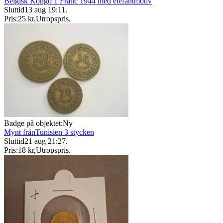
Belgisk Kongo 1 Franc 1944 med elefantmotiv
Sluttid
13 aug 19:11
.
Pris:
25 kr
,
Utropspris
.
Badge på objektet:
Ny
Mynt frånTunisien 3 stycken
Sluttid
21 aug 21:27
.
Pris:
18 kr
,
Utropspris
.