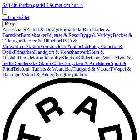
Sälj ditt fordon gratis! Läs mer om hur ->
Till innehållet
Meny
Accessoarer
Antikt & Design
Barnartiklar
Barnkläder &
Barnskor
Barnleksaker
Biljetter & Resor
Bygg & Verktyg
Böcker &
Tidningar
Datorer & Tillbehör
DVD &
Videofilmer
Fordon
Fordonsdelar & tillbehör
Foto, Kameror &
Optik
Frimärken
Handgjort & Konsthantverk
Hem &
Hushåll
Hemelektronik
Hobby
Klockor
Kläder
Konst
Musik
Mynt &
Sedlar
Samlarsaker
Skor
Skönhet
Smycken & Ädelstenar
Sport &
Fritid
Telefoni, Tablets & Wearables
Trädgård & Växter
TV-spel &
Datorspel
Vykort & Bilder
Övrigt
Inspiration