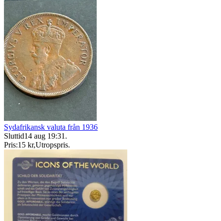
Sydafrikansk valuta från 1936
Sluttid
14 aug 19:31
.
Pris:
15 kr
,
Utropspris
.