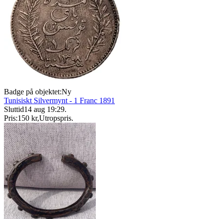
Badge på objektet:
Ny
Tunisiskt Silvermynt - 1 Franc 1891
Sluttid
14 aug 19:29
.
Pris:
150 kr
,
Utropspris
.