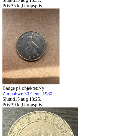
Sluttid
15 aug 13:31
.
Pris:
35 kr
,
Utropspris
.
Badge på objektet:
Ny
Zimbabwe 50 Cents 1980
Sluttid
15 aug 13:25
.
Pris:
39 kr
,
Utropspris
.