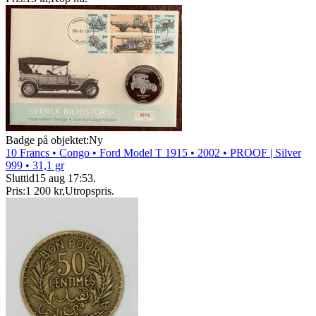
Badge på objektet:
Ny
10 Francs • Congo • Ford Model T 1915 • 2002 • PROOF | Silver
999 • 31,1 gr
Sluttid
15 aug 17:53
.
Pris:
1 200 kr
,
Utropspris
.