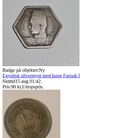
Badge på objektet:
Ny
Egyptisk silvermynt med kung Farouk I
Sluttid
15 aug 01:42
.
Pris:
90 kr
,
Utropspris
.