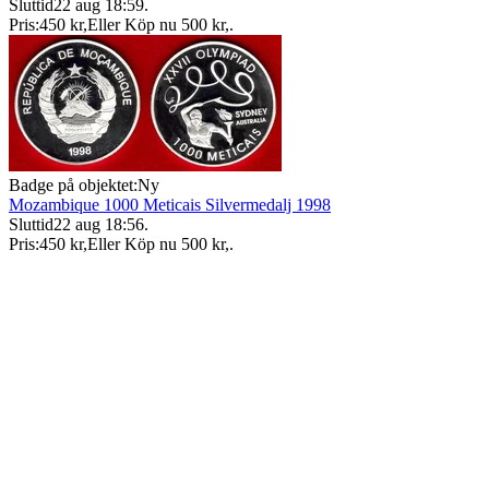
Sluttid
22 aug 18:59
.
Pris:
450 kr
,
Eller Köp nu
500 kr
,
.
Badge på objektet:
Ny
Mozambique 1000 Meticais Silvermedalj 1998
Sluttid
22 aug 18:56
.
Pris:
450 kr
,
Eller Köp nu
500 kr
,
.