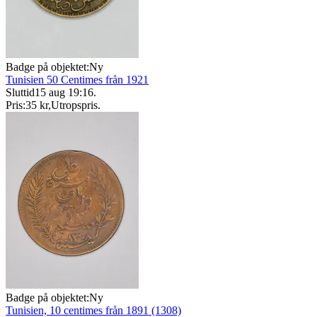
Badge på objektet:
Ny
Tunisien 50 Centimes från 1921
Sluttid
15 aug 19:16
.
Pris:
35 kr
,
Utropspris
.
Badge på objektet:
Ny
Tunisien, 10 centimes från 1891 (1308)