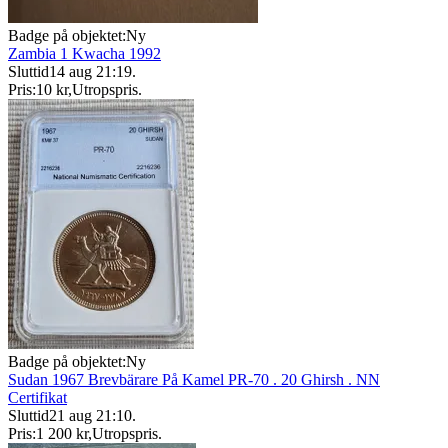
Badge på objektet:
Ny
Zambia 1 Kwacha 1992
Sluttid
14 aug 21:19
.
Pris:
10 kr
,
Utropspris
.
Badge på objektet:
Ny
Sudan 1967 Brevbärare På Kamel PR-70 . 20 Ghirsh . NN
Certifikat
Sluttid
21 aug 21:10
.
Pris:
1 200 kr
,
Utropspris
.