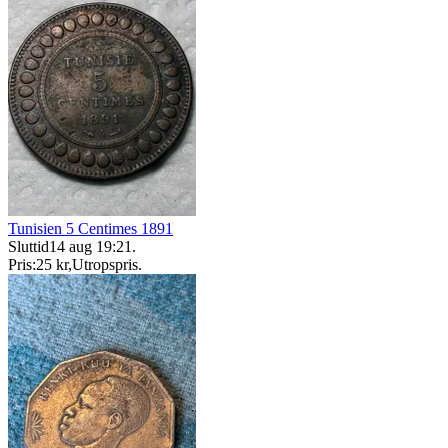
Tunisien 5 Centimes 1891
Sluttid
14 aug 19:21
.
Pris:
25 kr
,
Utropspris
.