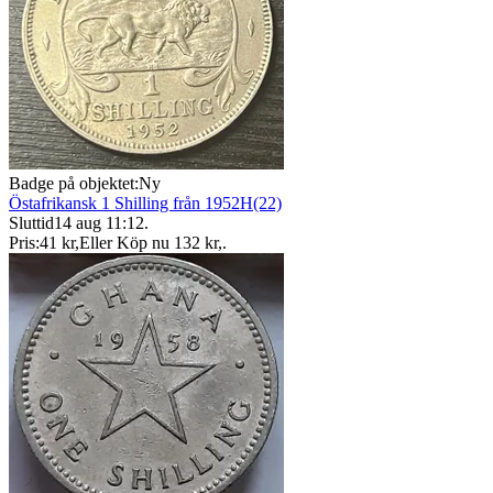
Badge på objektet:
Ny
Östafrikansk 1 Shilling från 1952H(22)
Sluttid
14 aug 11:12
.
Pris:
41 kr
,
Eller Köp nu
132 kr
,
.