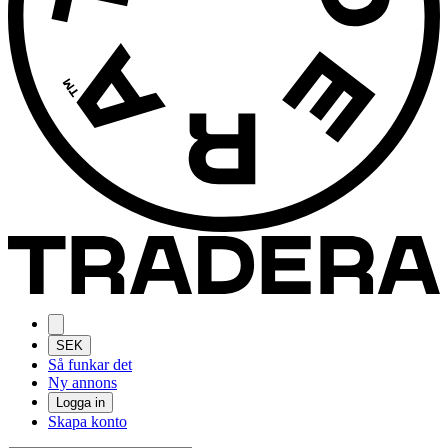
SEK
Så funkar det
Ny annons
Logga in
Skapa konto