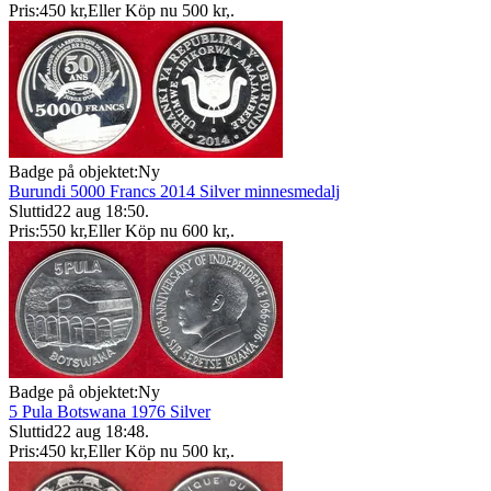
Pris:
450 kr
,
Eller Köp nu
500 kr
,
.
Badge på objektet:
Ny
Burundi 5000 Francs 2014 Silver minnesmedalj
Sluttid
22 aug 18:50
.
Pris:
550 kr
,
Eller Köp nu
600 kr
,
.
Badge på objektet:
Ny
5 Pula Botswana 1976 Silver
Sluttid
22 aug 18:48
.
Pris:
450 kr
,
Eller Köp nu
500 kr
,
.