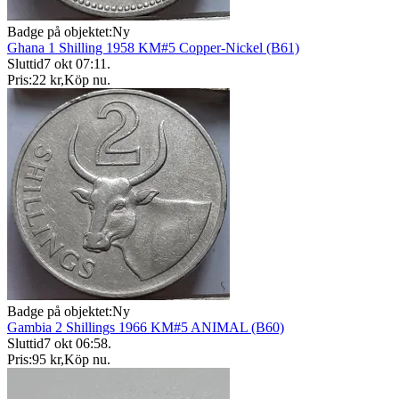
Badge på objektet:
Ny
Ghana 1 Shilling 1958 KM#5 Copper-Nickel (B61)
Sluttid
7 okt 07:11
.
Pris:
22 kr
,
Köp nu
.
Badge på objektet:
Ny
Gambia 2 Shillings 1966 KM#5 ANIMAL (B60)
Sluttid
7 okt 06:58
.
Pris:
95 kr
,
Köp nu
.