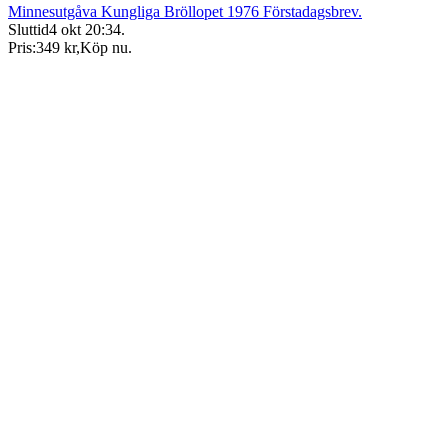
Minnesutgåva Kungliga Bröllopet 1976 Förstadagsbrev.
Sluttid
4 okt 20:34
.
Pris:
349 kr
,
Köp nu
.