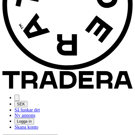
SEK
Så funkar det
Ny annons
Logga in
Skapa konto