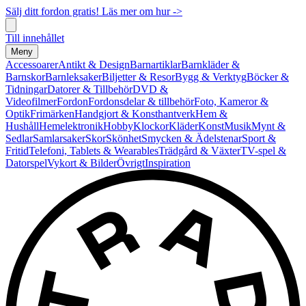
Sälj ditt fordon gratis! Läs mer om hur ->
Till innehållet
Meny
Accessoarer
Antikt & Design
Barnartiklar
Barnkläder &
Barnskor
Barnleksaker
Biljetter & Resor
Bygg & Verktyg
Böcker &
Tidningar
Datorer & Tillbehör
DVD &
Videofilmer
Fordon
Fordonsdelar & tillbehör
Foto, Kameror &
Optik
Frimärken
Handgjort & Konsthantverk
Hem &
Hushåll
Hemelektronik
Hobby
Klockor
Kläder
Konst
Musik
Mynt &
Sedlar
Samlarsaker
Skor
Skönhet
Smycken & Ädelstenar
Sport &
Fritid
Telefoni, Tablets & Wearables
Trädgård & Växter
TV-spel &
Datorspel
Vykort & Bilder
Övrigt
Inspiration