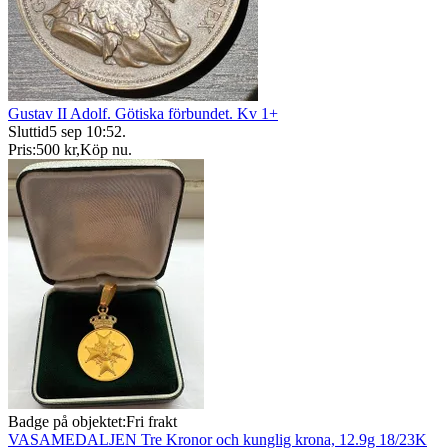
Gustav II Adolf. Götiska förbundet. Kv 1+
Sluttid
5 sep 10:52
.
Pris:
500 kr
,
Köp nu
.
Badge på objektet:
Fri frakt
VASAMEDALJEN Tre Kronor och kunglig krona, 12.9g 18/23K