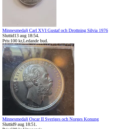
Minnesmedalj Carl XVI Gustaf och Drottning Silvia 1976
Sluttid
13 aug 18:54
.
Pris:
100 kr
,
Ledande bud
.
Minnesmedalj Oscar II Sveriges och Norges Konung
Sluttid
9 aug 18:51
.