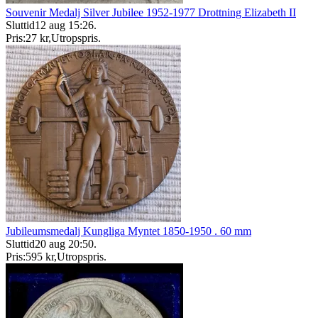
Souvenir Medalj Silver Jubilee 1952-1977 Drottning Elizabeth II
Sluttid
12 aug 15:26
.
Pris:
27 kr
,
Utropspris
.
Jubileumsmedalj Kungliga Myntet 1850-1950 . 60 mm
Sluttid
20 aug 20:50
.
Pris:
595 kr
,
Utropspris
.