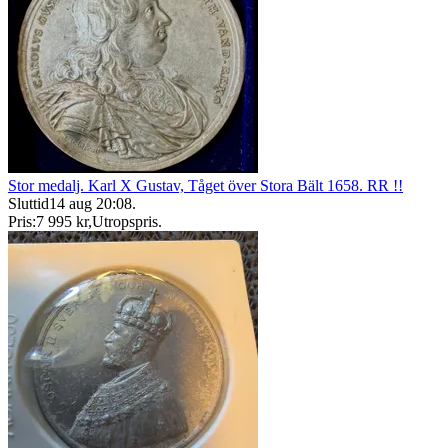
Stor medalj. Karl X Gustav, Tåget över Stora Bält 1658. RR !!
Sluttid
14 aug 20:08
.
Pris:
7 995 kr
,
Utropspris
.