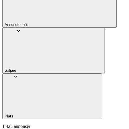
Annons­format
Säljare
Plats
1 425 annonser