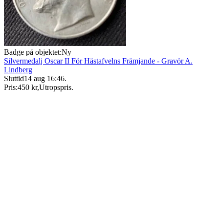
Badge på objektet:
Ny
Silvermedalj Oscar II För Hästafvelns Främjande - Gravör A.
Lindberg
Sluttid
14 aug 16:46
.
Pris:
450 kr
,
Utropspris
.