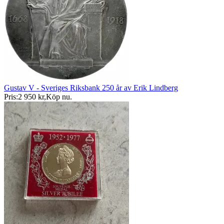
Gustav V - Sveriges Riksbank 250 år av Erik Lindberg
Pris:
2 950 kr
,
Köp nu
.