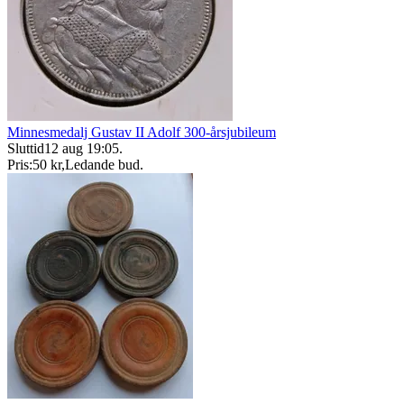
Minnesmedalj Gustav II Adolf 300-årsjubileum
Sluttid
12 aug 19:05
.
Pris:
50 kr
,
Ledande bud
.