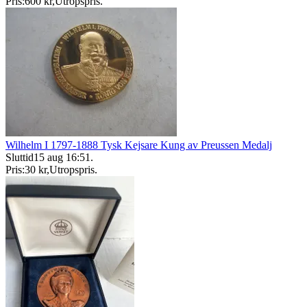
Pris:
600 kr
,
Utropspris
.
Wilhelm I 1797-1888 Tysk Kejsare Kung av Preussen Medalj
Sluttid
15 aug 16:51
.
Pris:
30 kr
,
Utropspris
.