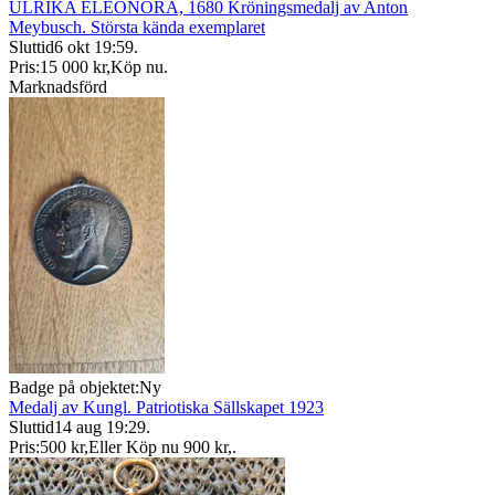
ULRIKA ELEONORA, 1680 Kröningsmedalj av Anton
Meybusch. Största kända exemplaret
Sluttid
6 okt 19:59
.
Pris:
15 000 kr
,
Köp nu
.
Marknadsförd
Badge på objektet:
Ny
Medalj av Kungl. Patriotiska Sällskapet 1923
Sluttid
14 aug 19:29
.
Pris:
500 kr
,
Eller Köp nu
900 kr
,
.