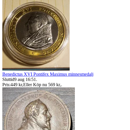
Benedictus XVI Pontifex Maximus minnesmedalj
Sluttid
9 aug 16:51
.
Pris:
449 kr
,
Eller Köp nu
569 kr
,
.