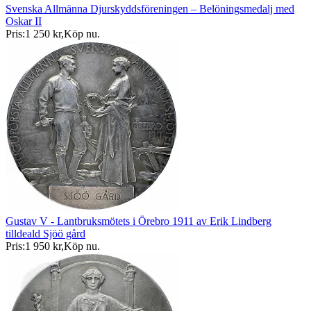
Svenska Allmänna Djurskyddsföreningen – Belöningsmedalj med
Oskar II
Pris:
1 250 kr
,
Köp nu
.
Gustav V - Lantbruksmötets i Örebro 1911 av Erik Lindberg
tilldeald Sjöö gård
Pris:
1 950 kr
,
Köp nu
.