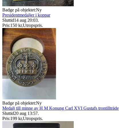
Badge på objektet:
Ny
Presidentmedaljer i koppar
Sluttid
14 aug 20:03
.
Pris:
150 kr
,
Utropspris
.
Badge på objektet:
Ny
Medalj till minne av H M Konung Carl XVI Gustafs trontillträde
Sluttid
20 aug 13:57
.
Pris:
199 kr
,
Utropspris
.