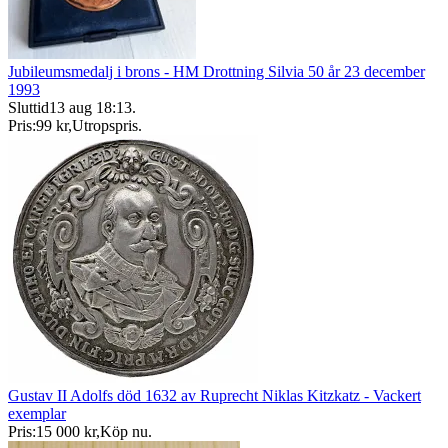
Jubileumsmedalj i brons - HM Drottning Silvia 50 år 23 december
1993
Sluttid
13 aug 18:13
.
Pris:
99 kr
,
Utropspris
.
Gustav II Adolfs död 1632 av Ruprecht Niklas Kitzkatz - Vackert
exemplar
Pris:
15 000 kr
,
Köp nu
.