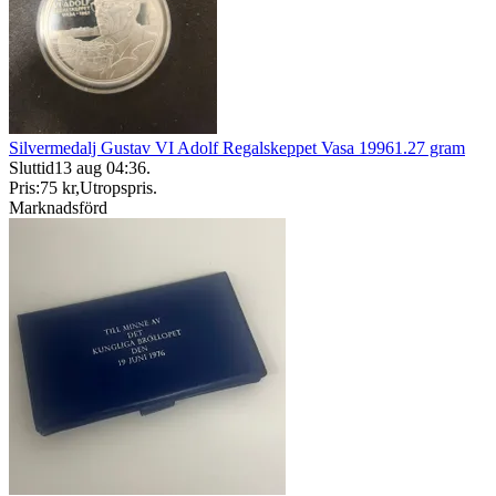
Silvermedalj Gustav VI Adolf Regalskeppet Vasa 19961.27 gram
Sluttid
13 aug 04:36
.
Pris:
75 kr
,
Utropspris
.
Marknadsförd