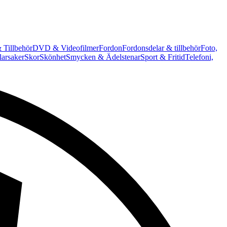
 Tillbehör
DVD & Videofilmer
Fordon
Fordonsdelar & tillbehör
Foto,
arsaker
Skor
Skönhet
Smycken & Ädelstenar
Sport & Fritid
Telefoni,