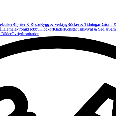
eksaker
Biljetter & Resor
Bygg & Verktyg
Böcker & Tidningar
Datorer &
ll
Hemelektronik
Hobby
Klockor
Kläder
Konst
Musik
Mynt & Sedlar
Saml
 Bilder
Övrigt
Inspiration