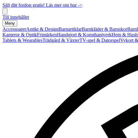
Sälj ditt fordon gratis! Läs mer om hur ->
Till innehållet
Meny
Accessoarer
Antikt & Design
Barnartiklar
Barnkläder & Barnskor
Barnl
Kameror & Optik
Frimärken
Handgjort & Konsthantverk
Hem & Hushå
Tablets & Wearables
Trädgård & Växter
TV-spel & Datorspel
Vykort &