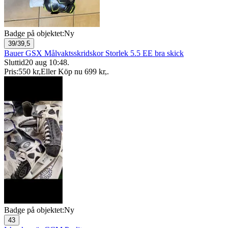
Badge på objektet:
Ny
39/39,5
Bauer GSX Målvaktsskridskor Storlek 5.5 EE bra skick
Sluttid
20 aug 10:48
.
Pris:
550 kr
,
Eller Köp nu
699 kr
,
.
Badge på objektet:
Ny
43