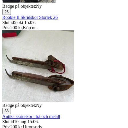
Badge på objektet:
Ny
26
Rookie II Skridskor Storlek 26
Sluttid
5 okt 15:07
.
Pris:
200 kr
,
Köp nu
.
Badge på objektet:
Ny
38
Antika skridskor i trä och metall
Sluttid
10 aug 15:06
.
Pris:
200 kr
,
Utropspris
.