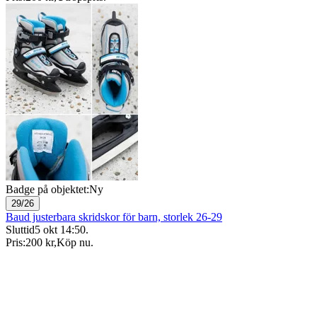
Badge på objektet:
Ny
29/26
Baud justerbara skridskor för barn, storlek 26-29
Sluttid
5 okt 14:50
.
Pris:
200 kr
,
Köp nu
.