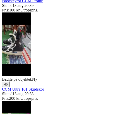
Ishockeyrör CCM Prolite
Sluttid
13 aug 20:39
.
Pris:
100 kr
,
Utropspris
.
Badge på objektet:
Ny
46
CCM Ultra 101 Skridskor
Sluttid
13 aug 20:38
.
Pris:
200 kr
,
Utropspris
.