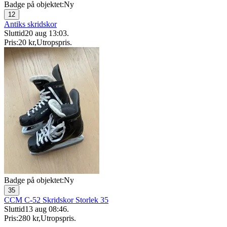
Badge på objektet:
Ny
12
Antiks skridskor
Sluttid
20 aug 13:03
.
Pris:
20 kr
,
Utropspris
.
Badge på objektet:
Ny
35
CCM C-52 Skridskor Storlek 35
Sluttid
13 aug 08:46
.
Pris:
280 kr
,
Utropspris
.