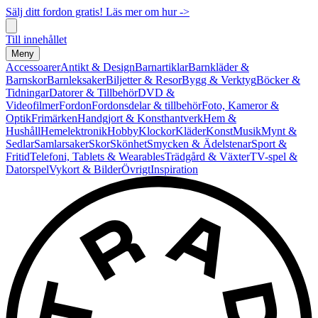
Sälj ditt fordon gratis! Läs mer om hur ->
Till innehållet
Meny
Accessoarer
Antikt & Design
Barnartiklar
Barnkläder &
Barnskor
Barnleksaker
Biljetter & Resor
Bygg & Verktyg
Böcker &
Tidningar
Datorer & Tillbehör
DVD &
Videofilmer
Fordon
Fordonsdelar & tillbehör
Foto, Kameror &
Optik
Frimärken
Handgjort & Konsthantverk
Hem &
Hushåll
Hemelektronik
Hobby
Klockor
Kläder
Konst
Musik
Mynt &
Sedlar
Samlarsaker
Skor
Skönhet
Smycken & Ädelstenar
Sport &
Fritid
Telefoni, Tablets & Wearables
Trädgård & Växter
TV-spel &
Datorspel
Vykort & Bilder
Övrigt
Inspiration