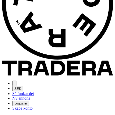
SEK
Så funkar det
Ny annons
Logga in
Skapa konto