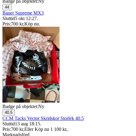
Badge på objektet:
Ny
44
Bauer Supreme MX3
Sluttid
5 okt 12:27
.
Pris:
700 kr
,
Köp nu
.
Badge på objektet:
Ny
40,5
CCM Tacks Vector Skridskor Storlek 40.5
Sluttid
13 aug 18:15
.
Pris:
700 kr
,
Eller Köp nu
1 100 kr
,
.
Marknadsförd