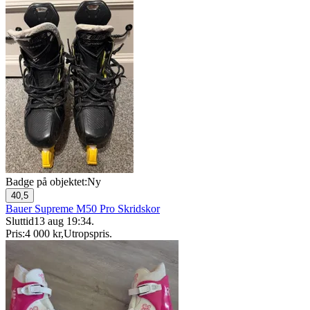
Badge på objektet:
Ny
40,5
Bauer Supreme M50 Pro Skridskor
Sluttid
13 aug 19:34
.
Pris:
4 000 kr
,
Utropspris
.