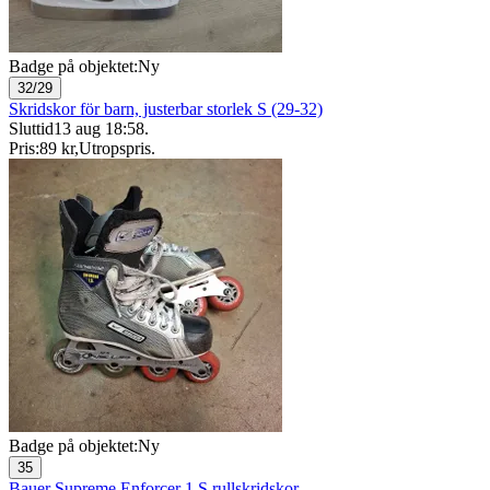
Badge på objektet:
Ny
32/29
Skridskor för barn, justerbar storlek S (29-32)
Sluttid
13 aug 18:58
.
Pris:
89 kr
,
Utropspris
.
Badge på objektet:
Ny
35
Bauer Supreme Enforcer 1.S rullskridskor