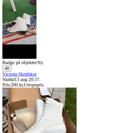
Badge på objektet:
Ny
40
Victoria Skridskor
Sluttid
13 aug 20:37
.
Pris:
200 kr
,
Utropspris
.