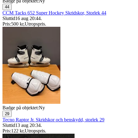
Badge på objektet:
Ny
44
CCM Tacks 652 Super Hockey Skridskor, Storlek 44
Sluttid
16 aug 20:44
.
Pris:
500 kr
,
Utropspris
.
Badge på objektet:
Ny
29
Tecno Raptor Jr. Skridskor och benskydd, storlek 29
Sluttid
13 aug 20:34
.
Pris:
122 kr
,
Utropspris
.