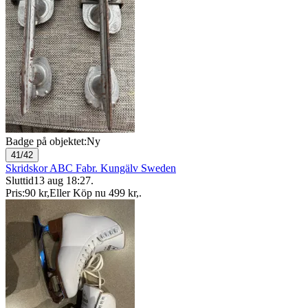
Badge på objektet:
Ny
41/42
Skridskor ABC Fabr. Kungälv Sweden
Sluttid
13 aug 18:27
.
Pris:
90 kr
,
Eller Köp nu
499 kr
,
.