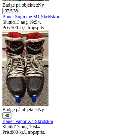
Badge på objektet:
Ny
37,5/38
Bauer Supreme M1 Skridskor
Sluttid
13 aug 19:54
.
Pris:
500 kr
,
Utropspris
.
Badge på objektet:
Ny
40
Bauer Vapor X4 Skridskor
Sluttid
13 aug 19:44
.
Pris:
800 kr
,
Utropspris
.