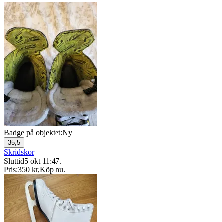
Badge på objektet:
Ny
35,5
Skridskor
Sluttid
5 okt 11:47
.
Pris:
350 kr
,
Köp nu
.