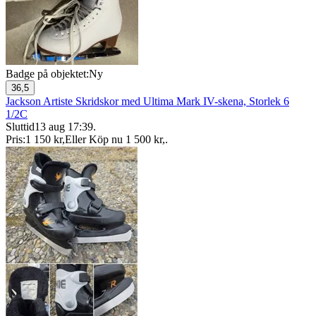
Badge på objektet:
Ny
36,5
Jackson Artiste Skridskor med Ultima Mark IV-skena, Storlek 6
1/2C
Sluttid
13 aug 17:39
.
Pris:
1 150 kr
,
Eller Köp nu
1 500 kr
,
.