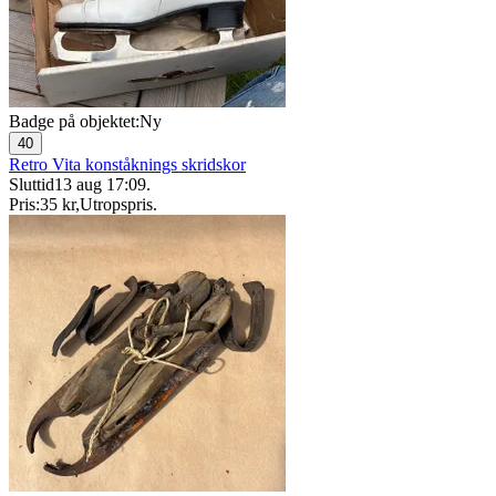
Badge på objektet:
Ny
40
Retro Vita konståknings skridskor
Sluttid
13 aug 17:09
.
Pris:
35 kr
,
Utropspris
.