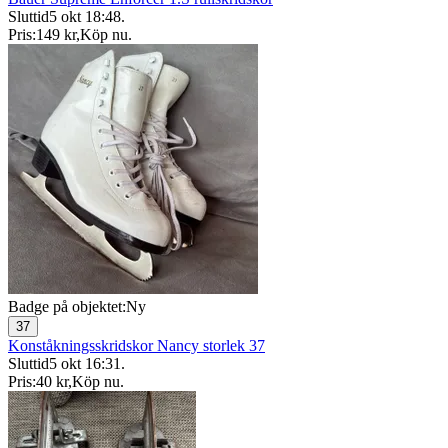
Sluttid
5 okt 18:48
.
Pris:
149 kr
,
Köp nu
.
Badge på objektet:
Ny
37
Konståkningsskridskor Nancy storlek 37
Sluttid
5 okt 16:31
.
Pris:
40 kr
,
Köp nu
.