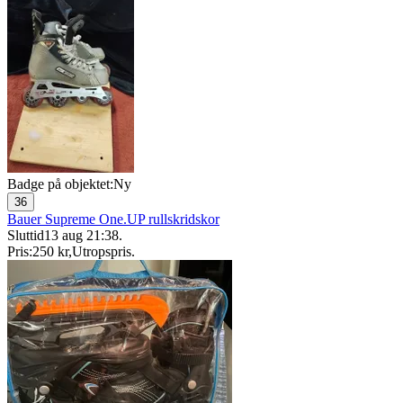
Badge på objektet:
Ny
36
Bauer Supreme One.UP rullskridskor
Sluttid
13 aug 21:38
.
Pris:
250 kr
,
Utropspris
.