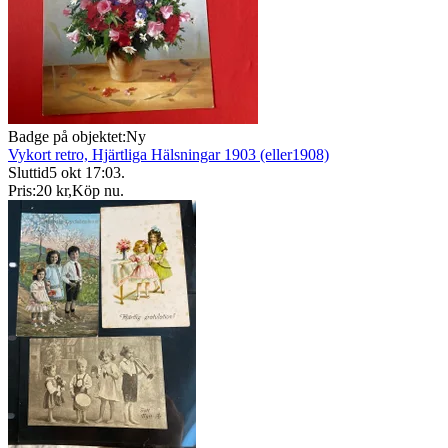
Badge på objektet:
Ny
Vykort retro, Hjärtliga Hälsningar 1903 (eller1908)
Sluttid
5 okt 17:03
.
Pris:
20 kr
,
Köp nu
.