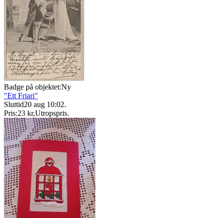
Badge på objektet:
Ny
"Ett Friari"
Sluttid
20 aug 10:02
.
Pris:
23 kr
,
Utropspris
.