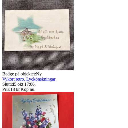
Badge på objektet:
Ny
Vykort retro, Lyckönskningar
Sluttid
5 okt 17:06
.
Pris:
18 kr
,
Köp nu
.