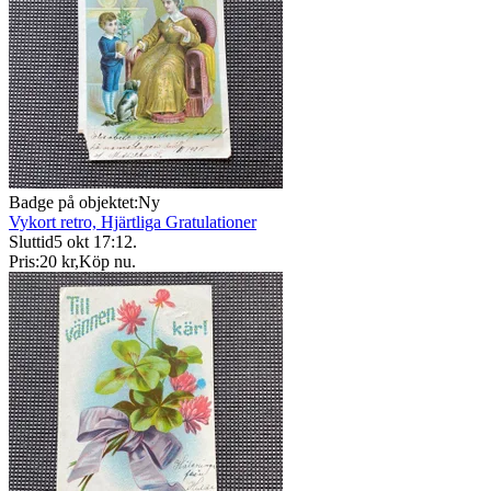
Badge på objektet:
Ny
Vykort retro, Hjärtliga Gratulationer
Sluttid
5 okt 17:12
.
Pris:
20 kr
,
Köp nu
.