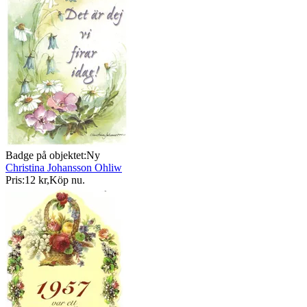
Badge på objektet:
Ny
Christina Johansson Ohliw
Pris:
12 kr
,
Köp nu
.