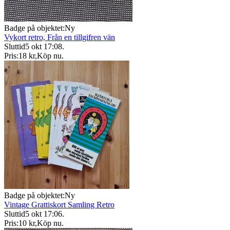
Badge på objektet:
Ny
Vykort retro, Från en tillgifren vän
Sluttid
5 okt 17:08
.
Pris:
18 kr
,
Köp nu
.
Badge på objektet:
Ny
Vintage Grattiskort Samling Retro
Sluttid
5 okt 17:06
.
Pris:
10 kr
,
Köp nu
.