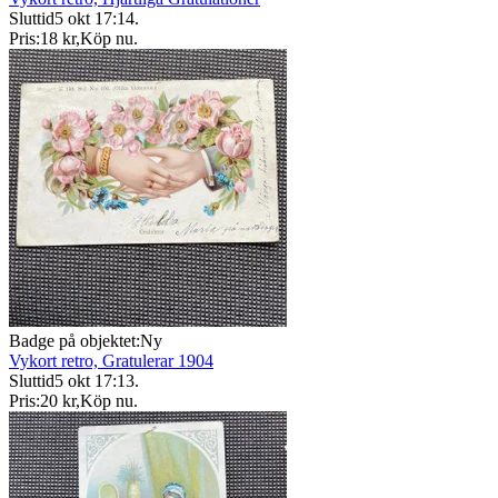
Sluttid
5 okt 17:14
.
Pris:
18 kr
,
Köp nu
.
Badge på objektet:
Ny
Vykort retro, Gratulerar 1904
Sluttid
5 okt 17:13
.
Pris:
20 kr
,
Köp nu
.