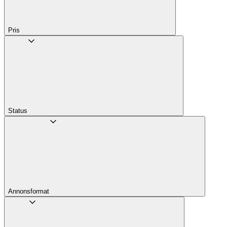
Pris
Status
Annons­format