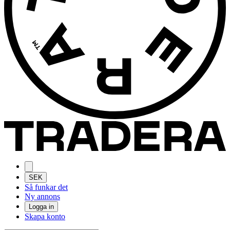
SEK
Så funkar det
Ny annons
Logga in
Skapa konto