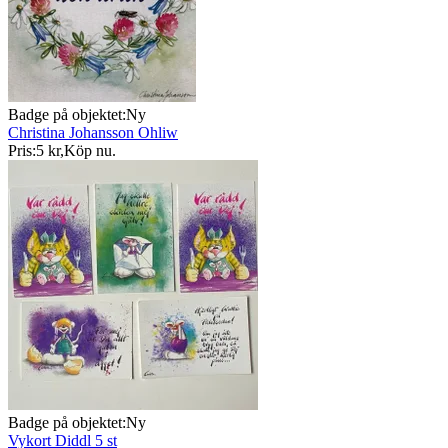
Badge på objektet:
Ny
Christina Johansson Ohliw
Pris:
5 kr
,
Köp nu
.
Badge på objektet:
Ny
Vykort Diddl 5 st