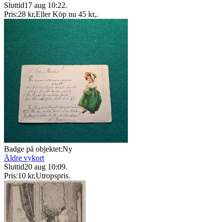
Sluttid
17 aug 10:22
.
Pris:
28 kr
,
Eller Köp nu
45 kr
,
.
Badge på objektet:
Ny
Äldre vykort
Sluttid
20 aug 10:09
.
Pris:
10 kr
,
Utropspris
.