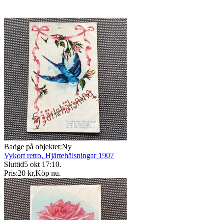
Badge på objektet:
Ny
Vykort retro, Hjärtehälsningar 1907
Sluttid
5 okt 17:10
.
Pris:
20 kr
,
Köp nu
.