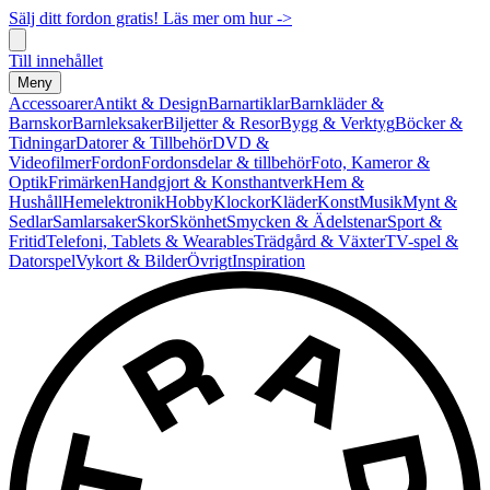
Sälj ditt fordon gratis! Läs mer om hur ->
Till innehållet
Meny
Accessoarer
Antikt & Design
Barnartiklar
Barnkläder &
Barnskor
Barnleksaker
Biljetter & Resor
Bygg & Verktyg
Böcker &
Tidningar
Datorer & Tillbehör
DVD &
Videofilmer
Fordon
Fordonsdelar & tillbehör
Foto, Kameror &
Optik
Frimärken
Handgjort & Konsthantverk
Hem &
Hushåll
Hemelektronik
Hobby
Klockor
Kläder
Konst
Musik
Mynt &
Sedlar
Samlarsaker
Skor
Skönhet
Smycken & Ädelstenar
Sport &
Fritid
Telefoni, Tablets & Wearables
Trädgård & Växter
TV-spel &
Datorspel
Vykort & Bilder
Övrigt
Inspiration