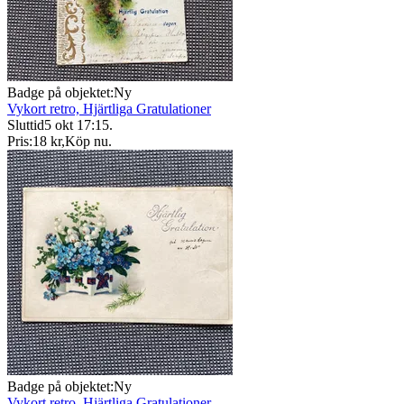
Badge på objektet:
Ny
Vykort retro, Hjärtliga Gratulationer
Sluttid
5 okt 17:15
.
Pris:
18 kr
,
Köp nu
.
Badge på objektet:
Ny
Vykort retro, Hjärtliga Gratulationer