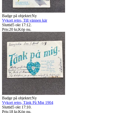
Badge på objektet:
Ny
Vykort retro, Till vännen kär
Sluttid
5 okt 17:12
.
Pris:
20 kr
,
Köp nu
.
Badge på objektet:
Ny
Vykort retro, Tänk På Mig 1904
Sluttid
5 okt 17:10
.
Pris:
18 kr
,
Köp nu
.