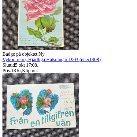
Badge på objektet:
Ny
Vykort retro, Hjärtliga Hälsningar 1903 (eller1908)
Sluttid
5 okt 17:08
.
Pris:
18 kr
,
Köp nu
.