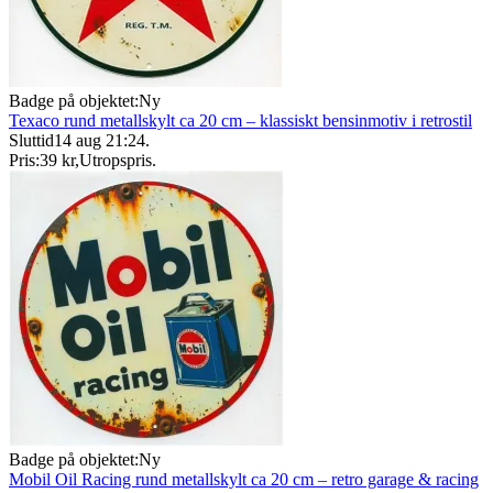
Badge på objektet:
Ny
Texaco rund metallskylt ca 20 cm – klassiskt bensinmotiv i retrostil
Sluttid
14 aug 21:24
.
Pris:
39 kr
,
Utropspris
.
Badge på objektet:
Ny
Mobil Oil Racing rund metallskylt ca 20 cm – retro garage & racing