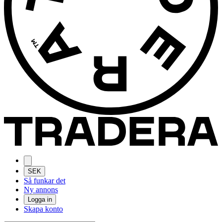
SEK
Så funkar det
Ny annons
Logga in
Skapa konto