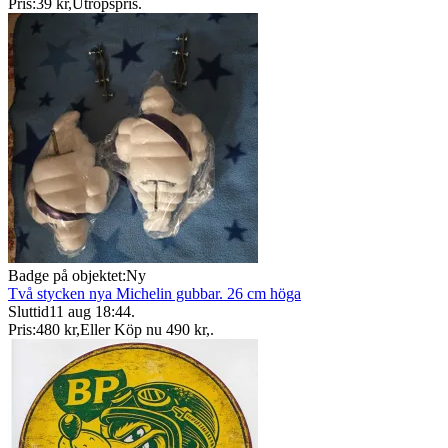
Pris:
39 kr
,
Utropspris
.
Badge på objektet:
Ny
Två stycken nya Michelin gubbar. 26 cm höga
Sluttid
11 aug 18:44
.
Pris:
480 kr
,
Eller Köp nu
490 kr
,
.