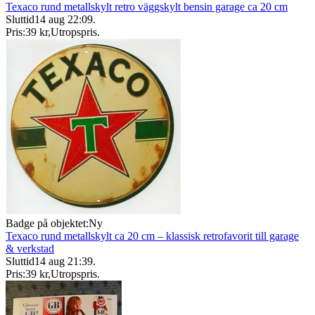
Texaco rund metallskylt retro väggskylt bensin garage ca 20 cm
Sluttid
14 aug 22:09
.
Pris:
39 kr
,
Utropspris
.
Badge på objektet:
Ny
Texaco rund metallskylt ca 20 cm – klassisk retrofavorit till garage
& verkstad
Sluttid
14 aug 21:39
.
Pris:
39 kr
,
Utropspris
.