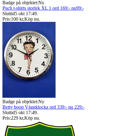
Badge på objektet:
Ny
Puch t-shirts storlek XL 1 ord 169:- nu99:-
Sluttid
5 okt 17:49
.
Pris:
100 kr
,
Köp nu
.
Badge på objektet:
Ny
Betty boop Väggklocka ord 339:- nu 229:-
Sluttid
5 okt 17:49
.
Pris:
229 kr
,
Köp nu
.