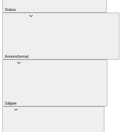
Status
Annons­format
Säljare