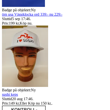
Badge på objektet:
Ny
örn usa Väggklocka ord 339:- nu 229:-
Sluttid
5 sep 17:46
.
Pris:
199 kr
,
Köp nu
.
Badge på objektet:
Ny
sushi keps
Sluttid
20 aug 17:46
.
Pris:
149 kr
,
Eller Köp nu
150 kr
,
.