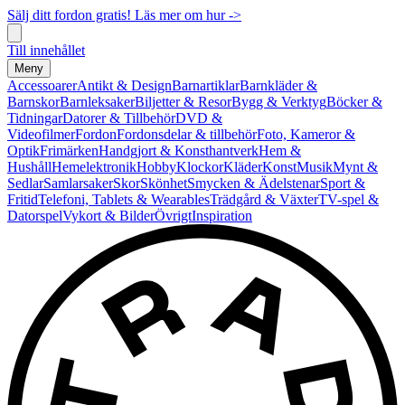
Sälj ditt fordon gratis! Läs mer om hur ->
Till innehållet
Meny
Accessoarer
Antikt & Design
Barnartiklar
Barnkläder &
Barnskor
Barnleksaker
Biljetter & Resor
Bygg & Verktyg
Böcker &
Tidningar
Datorer & Tillbehör
DVD &
Videofilmer
Fordon
Fordonsdelar & tillbehör
Foto, Kameror &
Optik
Frimärken
Handgjort & Konsthantverk
Hem &
Hushåll
Hemelektronik
Hobby
Klockor
Kläder
Konst
Musik
Mynt &
Sedlar
Samlarsaker
Skor
Skönhet
Smycken & Ädelstenar
Sport &
Fritid
Telefoni, Tablets & Wearables
Trädgård & Växter
TV-spel &
Datorspel
Vykort & Bilder
Övrigt
Inspiration