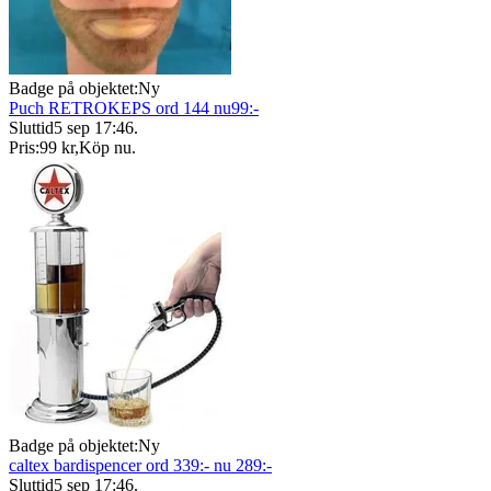
Badge på objektet:
Ny
Puch RETROKEPS ord 144 nu99:-
Sluttid
5 sep 17:46
.
Pris:
99 kr
,
Köp nu
.
Badge på objektet:
Ny
caltex bardispencer ord 339:- nu 289:-
Sluttid
5 sep 17:46
.