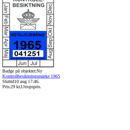
Badge på objektet:
Ny
Kontrollbesiktningsmärke 1965
Sluttid
10 aug 17:46
.
Pris:
29 kr
,
Utropspris
.