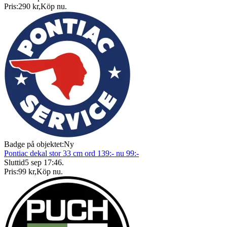
Pris:
290 kr
,
Köp nu
.
Badge på objektet:
Ny
Pontiac dekal stor 33 cm ord 139:- nu 99:-
Sluttid
5 sep 17:46
.
Pris:
99 kr
,
Köp nu
.