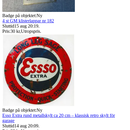
Badge på objektet:
Ny
4 st GM klisterlappar nr 182
Sluttid
15 aug 20:19
.
Pris:
30 kr
,
Utropspris
.
Badge på objektet:
Ny
Esso Extra rund metallskylt ca 20 cm – klassisk retro skylt för
garage
Sluttid
14 aug 20:09
.