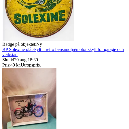
Badge på objektet:
Ny
BP Solexine plåtskylt – retro bensin/olja/motor skylt för garage och
verkstad
Sluttid
20 aug 18:39
.
Pris:
49 kr
,
Utropspris
.