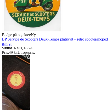
Badge på objektet:
Ny
BP Service de Scooters Deux-Temps plåtskylt – retro scooter/moped
garage
Sluttid
16 aug 18:24
.
Pris:
49 kr
,
Utropspris
.