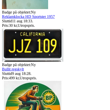
Badge på objektet:
Ny
Reklamklocka HD Sportster 1957
Sluttid
11 aug 18:33
.
Pris:
30 kr
,
Utropspris
.
Badge på objektet:
Ny
Bullit regskylt
Sluttid
9 aug 18:28
.
Pris:
499 kr
,
Utropspris
.