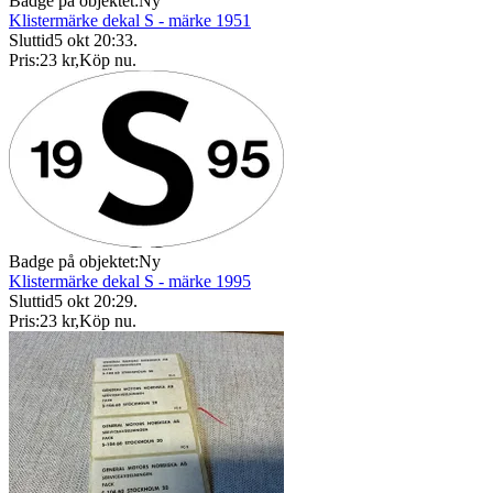
Badge på objektet:
Ny
Klistermärke dekal S - märke 1951
Sluttid
5 okt 20:33
.
Pris:
23 kr
,
Köp nu
.
Badge på objektet:
Ny
Klistermärke dekal S - märke 1995
Sluttid
5 okt 20:29
.
Pris:
23 kr
,
Köp nu
.