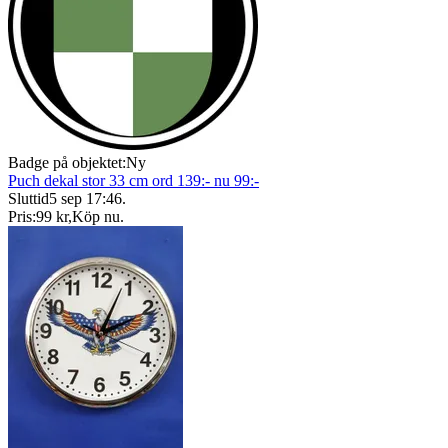
Badge på objektet:
Ny
Puch dekal stor 33 cm ord 139:- nu 99:-
Sluttid
5 sep 17:46
.
Pris:
99 kr
,
Köp nu
.