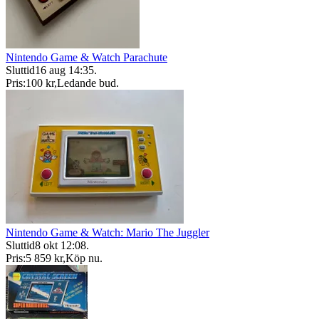
Nintendo Game & Watch Parachute
Sluttid
16 aug 14:35
.
Pris:
100 kr
,
Ledande bud
.
Nintendo Game & Watch: Mario The Juggler
Sluttid
8 okt 12:08
.
Pris:
5 859 kr
,
Köp nu
.