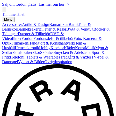
Sälj ditt fordon gratis! Läs mer om hur ->
Till innehållet
Meny
Accessoarer
Antikt & Design
Barnartiklar
Barnkläder &
Barnskor
Barnleksaker
Biljetter & Resor
Bygg & Verktyg
Böcker &
Tidningar
Datorer & Tillbehör
DVD &
Videofilmer
Fordon
Fordonsdelar & tillbehör
Foto, Kameror &
Optik
Frimärken
Handgjort & Konsthantverk
Hem &
Hushåll
Hemelektronik
Hobby
Klockor
Kläder
Konst
Musik
Mynt &
Sedlar
Samlarsaker
Skor
Skönhet
Smycken & Ädelstenar
Sport &
Fritid
Telefoni, Tablets & Wearables
Trädgård & Växter
TV-spel &
Datorspel
Vykort & Bilder
Övrigt
Inspiration