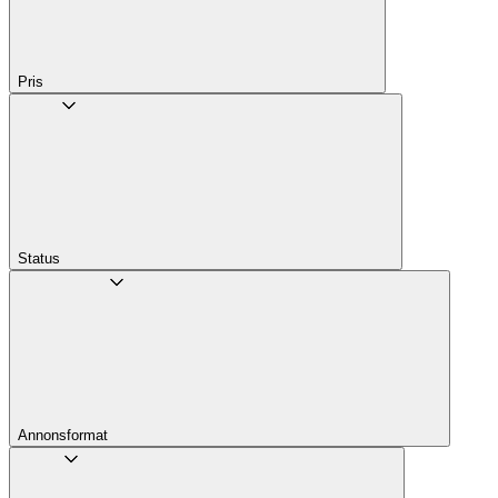
Pris
Status
Annons­format