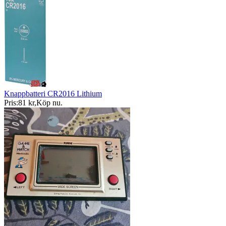
Knappbatteri CR2016 Lithium
Pris:
81 kr
,
Köp nu
.