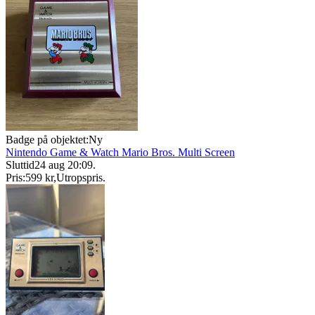
Badge på objektet:
Ny
Nintendo Game & Watch Mario Bros. Multi Screen
Sluttid
24 aug 20:09
.
Pris:
599 kr
,
Utropspris
.