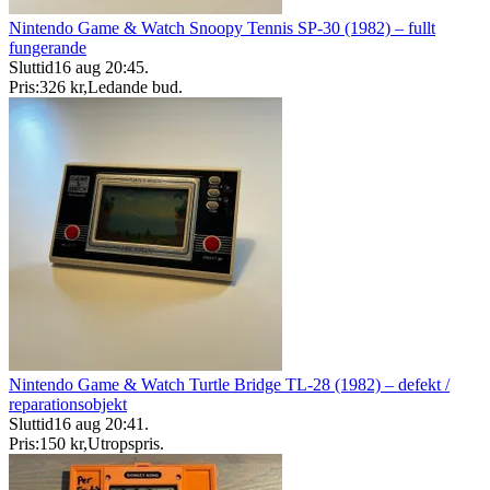
Nintendo Game & Watch Snoopy Tennis SP-30 (1982) – fullt
fungerande
Sluttid
16 aug 20:45
.
Pris:
326 kr
,
Ledande bud
.
Nintendo Game & Watch Turtle Bridge TL-28 (1982) – defekt /
reparationsobjekt
Sluttid
16 aug 20:41
.
Pris:
150 kr
,
Utropspris
.