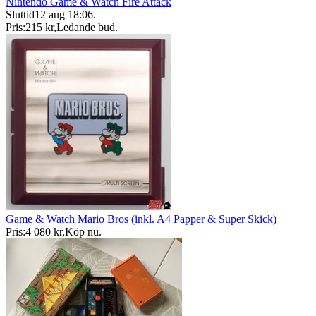
Nintendo Game & Watch Fire Attack
Sluttid
12 aug 18:06
.
Pris:
215 kr
,
Ledande bud
.
Game & Watch Mario Bros (inkl. A4 Papper & Super Skick)
Pris:
4 080 kr
,
Köp nu
.