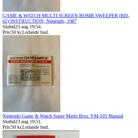
GAME & WATCH MULTI SCREEN BOMB SWEEPER (BD-
62) INSTRUCTION, Nintendo, 1987
Sluttid
23 aug 19:54
.
Pris:
50 kr
,
Ledande bud
.
Nintendo Game & Watch Super Mario Bros. YM-105 Manual
Sluttid
23 aug 19:51
.
Pris:
50 kr
,
Ledande bud
.