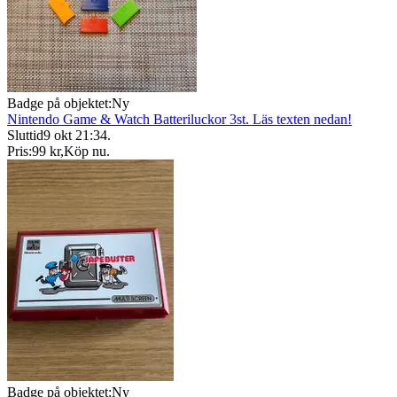
Badge på objektet:
Ny
Nintendo Game & Watch Batteriluckor 3st. Läs texten nedan!
Sluttid
9 okt 21:34
.
Pris:
99 kr
,
Köp nu
.
Badge på objektet:
Ny