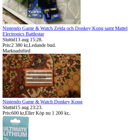
Nintendo Game & Watch Zelda och Donkey Kong samt Mattel
Electronics Battlestar
Sluttid
13 aug 15:28
.
Pris:
2 380 kr
,
Ledande bud
.
Marknadsförd
Nintendo Game & Watch Donkey Kong
Sluttid
15 aug 23:23
.
Pris:
600 kr
,
Eller Köp nu
1 200 kr
,
.