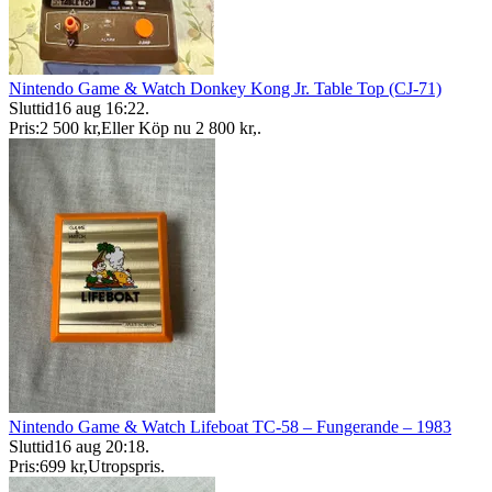
Nintendo Game & Watch Donkey Kong Jr. Table Top (CJ-71)
Sluttid
16 aug 16:22
.
Pris:
2 500 kr
,
Eller Köp nu
2 800 kr
,
.
Nintendo Game & Watch Lifeboat TC-58 – Fungerande – 1983
Sluttid
16 aug 20:18
.
Pris:
699 kr
,
Utropspris
.