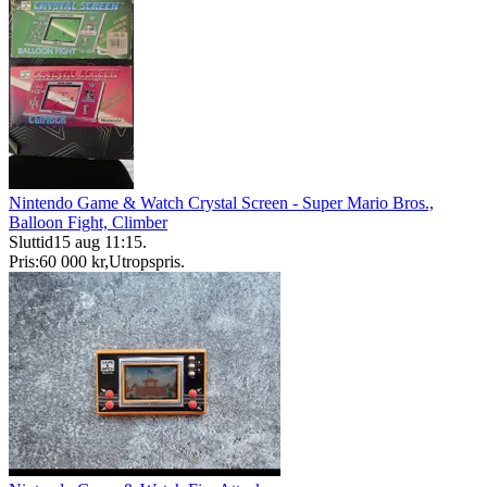
Nintendo Game & Watch Crystal Screen - Super Mario Bros.,
Balloon Fight, Climber
Sluttid
15 aug 11:15
.
Pris:
60 000 kr
,
Utropspris
.