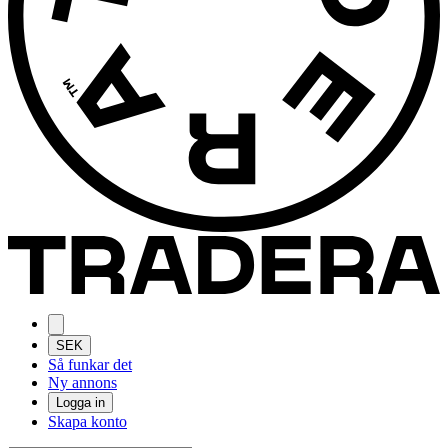
SEK
Så funkar det
Ny annons
Logga in
Skapa konto