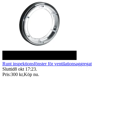
Runt inspektionsfönster för ventilationsaggregat
Sluttid
8 okt 17:23
.
Pris:
300 kr
,
Köp nu
.