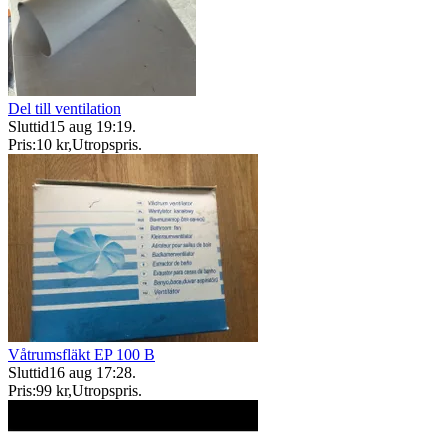
Del till ventilation
Sluttid
15 aug 19:19
.
Pris:
10 kr
,
Utropspris
.
Våtrumsfläkt EP 100 B
Sluttid
16 aug 17:28
.
Pris:
99 kr
,
Utropspris
.