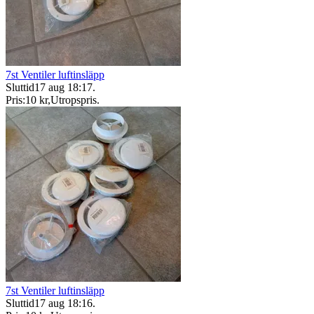
7st Ventiler luftinsläpp
Sluttid
17 aug 18:17
.
Pris:
10 kr
,
Utropspris
.
7st Ventiler luftinsläpp
Sluttid
17 aug 18:16
.