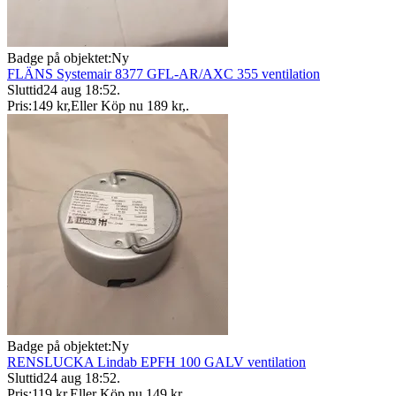
Badge på objektet:
Ny
FLÄNS Systemair 8377 GFL-AR/AXC 355 ventilation
Sluttid
24 aug 18:52
.
Pris:
149 kr
,
Eller Köp nu
189 kr
,
.
Badge på objektet:
Ny
RENSLUCKA Lindab EPFH 100 GALV ventilation
Sluttid
24 aug 18:52
.
Pris:
119 kr
,
Eller Köp nu
149 kr
,
.