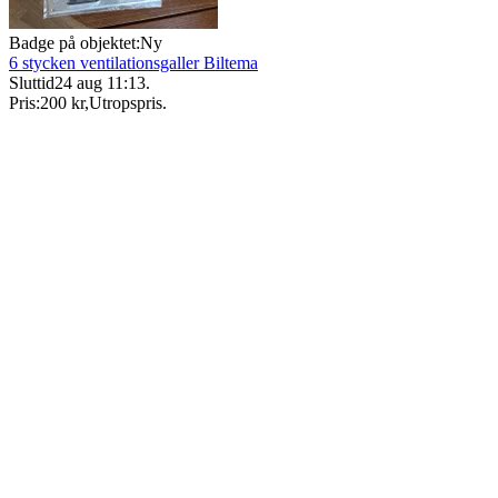
Badge på objektet:
Ny
6 stycken ventilationsgaller Biltema
Sluttid
24 aug 11:13
.
Pris:
200 kr
,
Utropspris
.