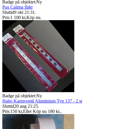
Badge på objektet:
Ny
Pax Calima fläkt
Sluttid
9 okt 21:31
.
Pris:
1 100 kr
,
Köp nu
.
Badge på objektet:
Ny
Habo Karmventil Aluminium Typ 137 - 2 st
Sluttid
20 aug 21:25
.
Pris:
150 kr
,
Eller Köp nu
180 kr
,
.