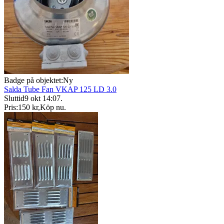
Badge på objektet:
Ny
Salda Tube Fan VKAP 125 LD 3.0
Sluttid
9 okt 14:07
.
Pris:
150 kr
,
Köp nu
.