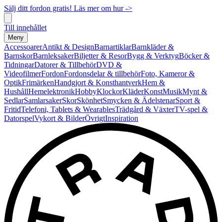
Sälj ditt fordon gratis! Läs mer om hur ->
Till innehållet
Meny
Accessoarer
Antikt & Design
Barnartiklar
Barnkläder &
Barnskor
Barnleksaker
Biljetter & Resor
Bygg & Verktyg
Böcker &
Tidningar
Datorer & Tillbehör
DVD &
Videofilmer
Fordon
Fordonsdelar & tillbehör
Foto, Kameror &
Optik
Frimärken
Handgjort & Konsthantverk
Hem &
Hushåll
Hemelektronik
Hobby
Klockor
Kläder
Konst
Musik
Mynt &
Sedlar
Samlarsaker
Skor
Skönhet
Smycken & Ädelstenar
Sport &
Fritid
Telefoni, Tablets & Wearables
Trädgård & Växter
TV-spel &
Datorspel
Vykort & Bilder
Övrigt
Inspiration