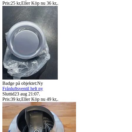
Pris:
25 kr
,
Eller Köp nu
36 kr
,
.
Badge på objektet:
Ny
Frånluftsventil helt ny
Sluttid
23 aug 21:07
.
Pris:
39 kr
,
Eller Köp nu
49 kr
,
.