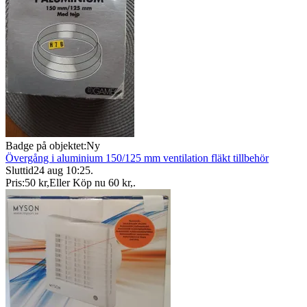
Badge på objektet:
Ny
Övergång i aluminium 150/125 mm ventilation fläkt tillbehör
Sluttid
24 aug 10:25
.
Pris:
50 kr
,
Eller Köp nu
60 kr
,
.