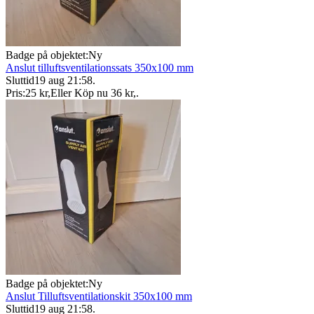
Badge på objektet:
Ny
Anslut tilluftsventilationssats 350x100 mm
Sluttid
19 aug 21:58
.
Pris:
25 kr
,
Eller Köp nu
36 kr
,
.
Badge på objektet:
Ny
Anslut Tilluftsventilationskit 350x100 mm
Sluttid
19 aug 21:58
.