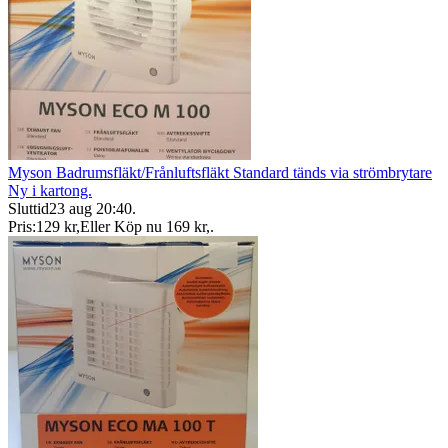
Myson Badrumsfläkt/Frånluftsfläkt Standard tänds via strömbrytare
Ny i kartong.
Sluttid
23 aug 20:40
.
Pris:
129 kr
,
Eller Köp nu
169 kr
,
.