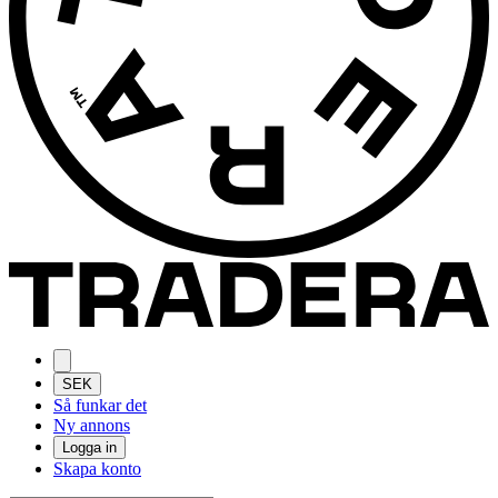
SEK
Så funkar det
Ny annons
Logga in
Skapa konto