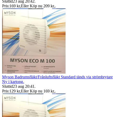
Sluttid
23 aug 20:42
.
Pris:
169 kr
,
Eller Köp nu
209 kr
,
.
Myson Badrumsfläkt/Frånluftsfläkt Standard tänds via strömbrytare
Ny i kartong.
Sluttid
23 aug 20:41
.
Pris:
129 kr
,
Eller Köp nu
169 kr
,
.