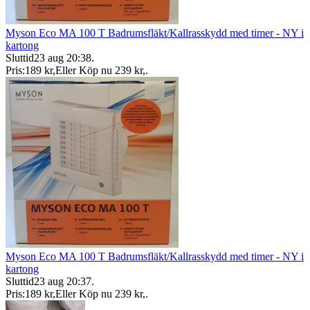
Myson Eco MA 100 T Badrumsfläkt/Kallrasskydd med timer - NY i
kartong
Sluttid
23 aug 20:38
.
Pris:
189 kr
,
Eller Köp nu
239 kr
,
.
Myson Eco MA 100 T Badrumsfläkt/Kallrasskydd med timer - NY i
kartong
Sluttid
23 aug 20:37
.
Pris:
189 kr
,
Eller Köp nu
239 kr
,
.