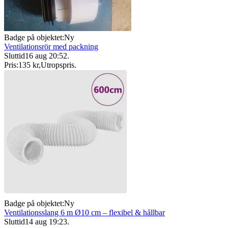
Badge på objektet:
Ny
Ventilationsrör med packning
Sluttid
16 aug 20:52
.
Pris:
135 kr
,
Utropspris
.
Badge på objektet:
Ny
Ventilationsslang 6 m Ø10 cm – flexibel & hållbar
Sluttid
14 aug 19:23
.