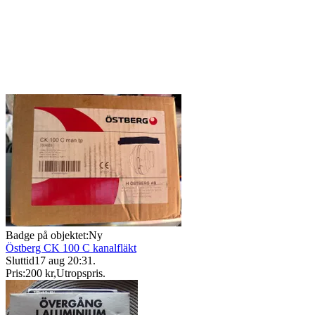
Badge på objektet:
Ny
Östberg CK 100 C kanalfläkt
Sluttid
17 aug 20:31
.
Pris:
200 kr
,
Utropspris
.