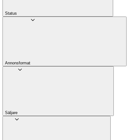
Status
Annons­format
Säljare