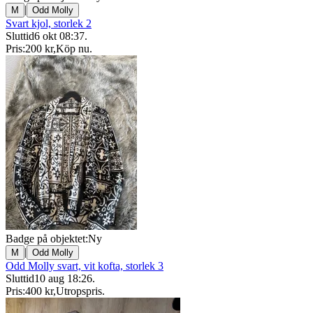
|
M
Odd Molly
Svart kjol, storlek 2
Sluttid
6 okt 08:37
.
Pris:
200 kr
,
Köp nu
.
Badge på objektet:
Ny
|
M
Odd Molly
Odd Molly svart, vit kofta, storlek 3
Sluttid
10 aug 18:26
.
Pris:
400 kr
,
Utropspris
.