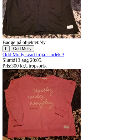
Badge på objektet:
Ny
|
L
Odd Molly
Odd Molly svart tröja, storlek 3
Sluttid
13 aug 20:05
.
Pris:
300 kr
,
Utropspris
.