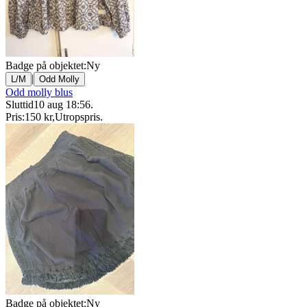
Badge på objektet:
Ny
|
L/M
Odd Molly
Odd molly blus
Sluttid
10 aug 18:56
.
Pris:
150 kr
,
Utropspris
.
Badge på objektet:
Ny