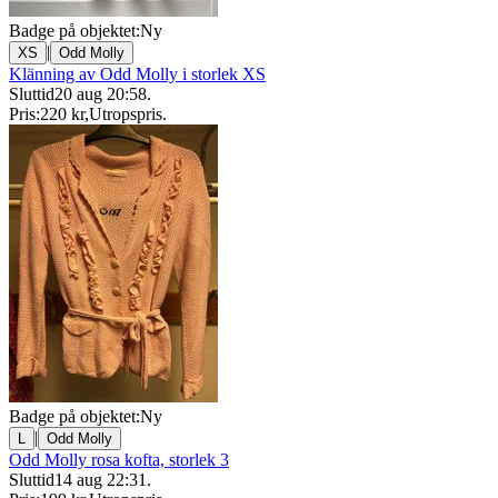
Badge på objektet:
Ny
|
XS
Odd Molly
Klänning av Odd Molly i storlek XS
Sluttid
20 aug 20:58
.
Pris:
220 kr
,
Utropspris
.
Badge på objektet:
Ny
|
L
Odd Molly
Odd Molly rosa kofta, storlek 3
Sluttid
14 aug 22:31
.