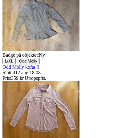
Badge på objektet:
Ny
|
L/XL
Odd Molly
Odd Molly kofta !!
Sluttid
12 aug 18:08
.
Pris:
359 kr
,
Utropspris
.