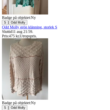
Badge på objektet:
Ny
|
S
Odd Molly
Odd Molly grön klänning, storlek S
Sluttid
11 aug 21:59
.
Pris:
475 kr
,
Utropspris
.
Badge på objektet:
Ny
|
S
Odd Molly