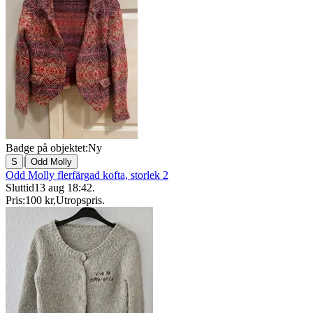
Badge på objektet:
Ny
|
S
Odd Molly
Odd Molly flerfärgad kofta, storlek 2
Sluttid
13 aug 18:42
.
Pris:
100 kr
,
Utropspris
.