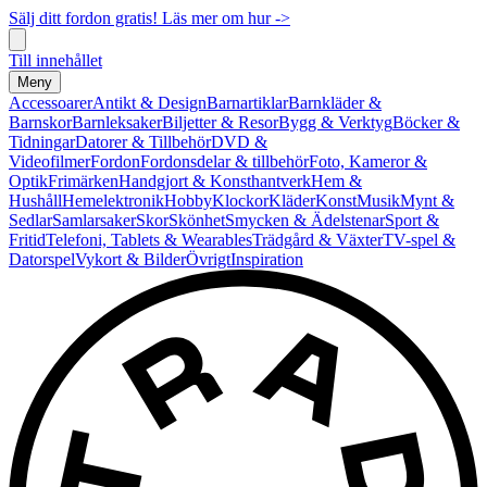
Sälj ditt fordon gratis! Läs mer om hur ->
Till innehållet
Meny
Accessoarer
Antikt & Design
Barnartiklar
Barnkläder &
Barnskor
Barnleksaker
Biljetter & Resor
Bygg & Verktyg
Böcker &
Tidningar
Datorer & Tillbehör
DVD &
Videofilmer
Fordon
Fordonsdelar & tillbehör
Foto, Kameror &
Optik
Frimärken
Handgjort & Konsthantverk
Hem &
Hushåll
Hemelektronik
Hobby
Klockor
Kläder
Konst
Musik
Mynt &
Sedlar
Samlarsaker
Skor
Skönhet
Smycken & Ädelstenar
Sport &
Fritid
Telefoni, Tablets & Wearables
Trädgård & Växter
TV-spel &
Datorspel
Vykort & Bilder
Övrigt
Inspiration