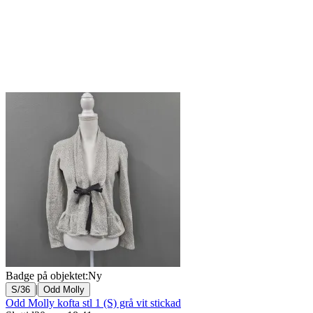
Badge på objektet:
Ny
|
S/36
Odd Molly
Odd Molly kofta stl 1 (S) grå vit stickad