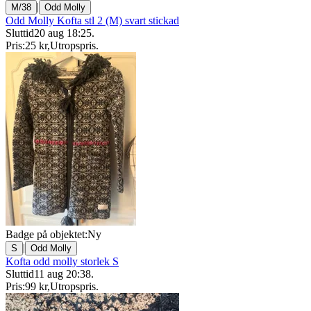
|
M/38
Odd Molly
Odd Molly Kofta stl 2 (M) svart stickad
Sluttid
20 aug 18:25
.
Pris:
25 kr
,
Utropspris
.
Badge på objektet:
Ny
|
S
Odd Molly
Kofta odd molly storlek S
Sluttid
11 aug 20:38
.
Pris:
99 kr
,
Utropspris
.