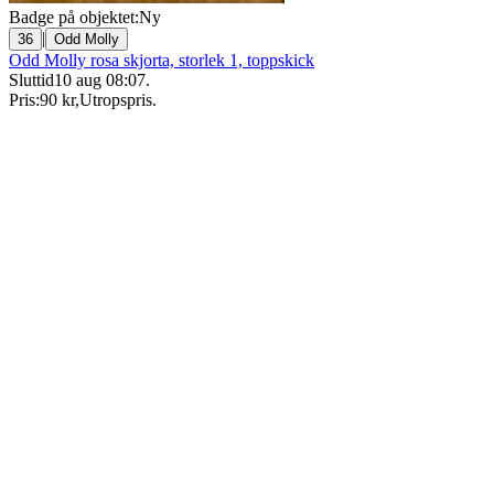
Badge på objektet:
Ny
|
36
Odd Molly
Odd Molly rosa skjorta, storlek 1, toppskick
Sluttid
10 aug 08:07
.
Pris:
90 kr
,
Utropspris
.