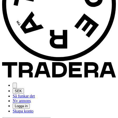
SEK
Så funkar det
Ny annons
Logga in
Skapa konto