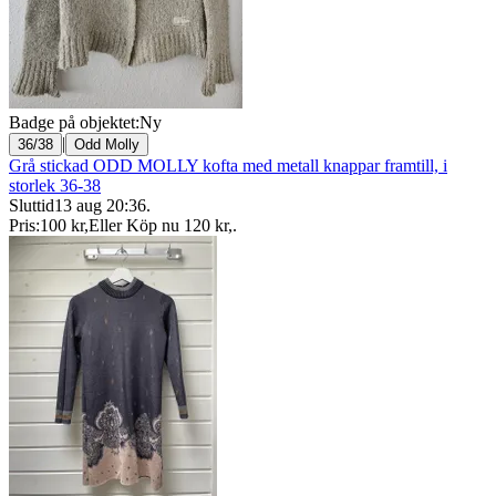
Badge på objektet:
Ny
|
36/38
Odd Molly
Grå stickad ODD MOLLY kofta med metall knappar framtill, i
storlek 36-38
Sluttid
13 aug 20:36
.
Pris:
100 kr
,
Eller Köp nu
120 kr
,
.