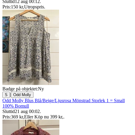
Sluttid
12 aug 00:12
.
Pris:
150 kr
,
Utropspris
.
Badge på objektet:
Ny
|
S
Odd Molly
Odd Molly Blus Blå/Beige/Ljusrosa Mönstrad Storlek 1 = Small
100% Bomull
Sluttid
21 aug 00:02
.
Pris:
369 kr
,
Eller Köp nu
399 kr
,
.