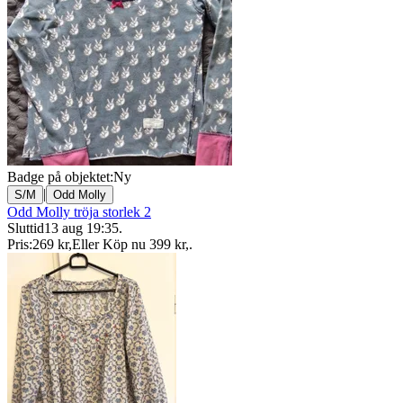
Badge på objektet:
Ny
|
S/M
Odd Molly
Odd Molly tröja storlek 2
Sluttid
13 aug 19:35
.
Pris:
269 kr
,
Eller Köp nu
399 kr
,
.