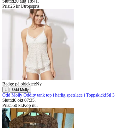
Sluttid
20 aug 18:41
.
Pris:
25 kr
,
Utropspris
.
Badge på objektet:
Ny
|
L
Odd Molly
Odd Molly Oddity tank top i härlig spetslace i Toppskick!Stl 3
Sluttid
6 okt 07:35
.
Pris:
550 kr
,
Köp nu
.