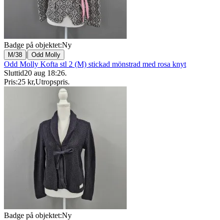
Badge på objektet:
Ny
|
M/38
Odd Molly
Odd Molly Kofta stl 2 (M) stickad mönstrad med rosa knyt
Sluttid
20 aug 18:26
.
Pris:
25 kr
,
Utropspris
.
Badge på objektet:
Ny