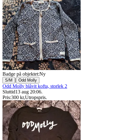
Badge på objektet:
Ny
|
S/M
Odd Molly
Odd Molly blåvit kofta, storlek 2
Sluttid
13 aug 20:06
.
Pris:
300 kr
,
Utropspris
.