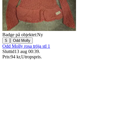
Badge på objektet:
Ny
|
S
Odd Molly
Odd Molly rosa tröja stl 1
Sluttid
13 aug 00:39
.
Pris:
94 kr
,
Utropspris
.