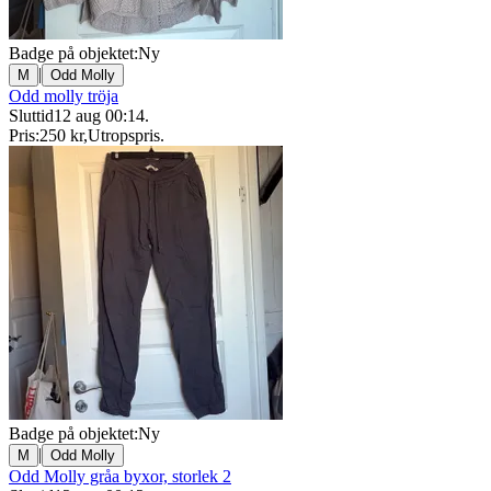
Badge på objektet:
Ny
|
M
Odd Molly
Odd molly tröja
Sluttid
12 aug 00:14
.
Pris:
250 kr
,
Utropspris
.
Badge på objektet:
Ny
|
M
Odd Molly
Odd Molly gråa byxor, storlek 2