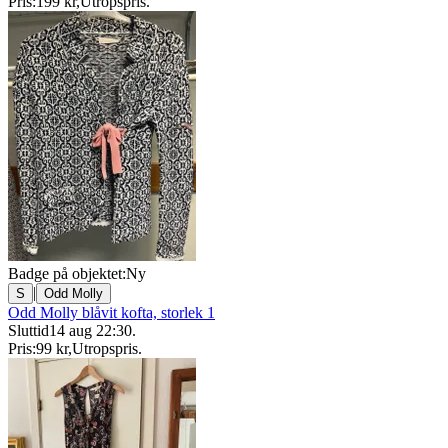
Pris:
199 kr
,
Utropspris
.
Badge på objektet:
Ny
|
S
Odd Molly
Odd Molly blåvit kofta, storlek 1
Sluttid
14 aug 22:30
.
Pris:
99 kr
,
Utropspris
.