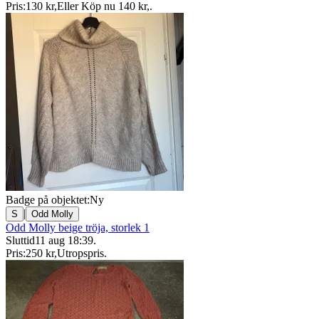
Pris:
130 kr
,
Eller Köp nu
140 kr
,
.
Badge på objektet:
Ny
|
S
Odd Molly
Odd Molly beige tröja, storlek 1
Sluttid
11 aug 18:39
.
Pris:
250 kr
,
Utropspris
.