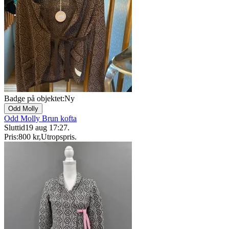
Badge på objektet:
Ny
Odd Molly
Odd Molly Brun kofta
Sluttid
19 aug 17:27
.
Pris:
800 kr
,
Utropspris
.