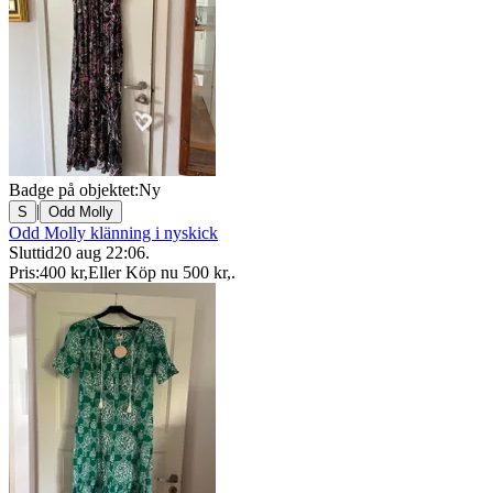
Badge på objektet:
Ny
|
S
Odd Molly
Odd Molly klänning i nyskick
Sluttid
20 aug 22:06
.
Pris:
400 kr
,
Eller Köp nu
500 kr
,
.