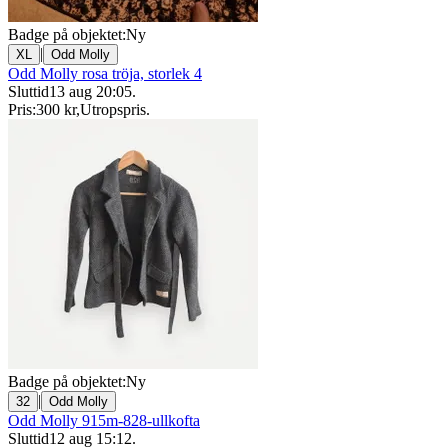
Badge på objektet:
Ny
|
XL
Odd Molly
Odd Molly rosa tröja, storlek 4
Sluttid
13 aug 20:05
.
Pris:
300 kr
,
Utropspris
.
Badge på objektet:
Ny
|
32
Odd Molly
Odd Molly 915m-828-ullkofta
Sluttid
12 aug 15:12
.