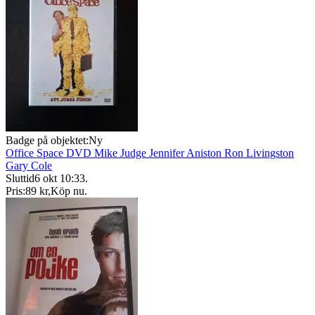
Badge på objektet:
Ny
Office Space DVD Mike Judge Jennifer Aniston Ron Livingston
Gary Cole
Sluttid
6 okt 10:33
.
Pris:
89 kr
,
Köp nu
.