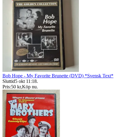
Bob Hope - My Favorite Brunette (DVD) *Svensk Text*
Sluttid
5 okt 11:18
.
Pris:
50 kr
,
Köp nu
.