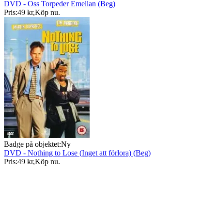
DVD - Oss Torpeder Emellan (Beg)
Pris:
49 kr
,
Köp nu
.
Badge på objektet:
Ny
DVD - Nothing to Lose (Inget att förlora) (Beg)
Pris:
49 kr
,
Köp nu
.