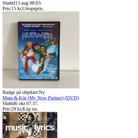
Sluttid
13 aug 08:03
.
Pris:
15 kr
,
Utropspris
.
Badge på objektet:
Ny
Muta & Kör (My New Partner) (DVD)
Sluttid
6 okt 07:37
.
Pris:
29 kr
,
Köp nu
.