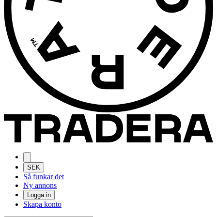
SEK
Så funkar det
Ny annons
Logga in
Skapa konto