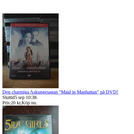
Den charmiga Askungesagan "Maid in Manhattan" på DVD!
Sluttid
5 sep 10:38
.
Pris:
20 kr
,
Köp nu
.