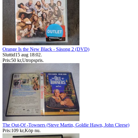
Orange Is the New Black - Säsong 2 (DVD)
Sluttid
15 aug 18:02
.
Pris:
50 kr
,
Utropspris
.
The Out-Of -Towners (Steve Martin, Goldie Hawn, John Cleese)
Pris:
109 kr
,
Köp nu
.