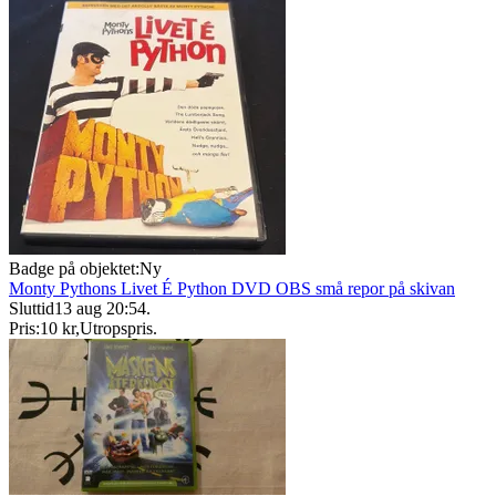
Badge på objektet:
Ny
Monty Pythons Livet É Python DVD OBS små repor på skivan
Sluttid
13 aug 20:54
.
Pris:
10 kr
,
Utropspris
.