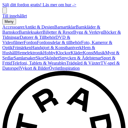
Sälj ditt fordon gratis! Läs mer om hur ->
Till innehållet
Meny
Accessoarer
Antikt & Design
Barnartiklar
Barnkläder &
Barnskor
Barnleksaker
Biljetter & Resor
Bygg & Verktyg
Böcker &
Tidningar
Datorer & Tillbehör
DVD &
Videofilmer
Fordon
Fordonsdelar & tillbehör
Foto, Kameror &
Optik
Frimärken
Handgjort & Konsthantverk
Hem &
Hushåll
Hemelektronik
Hobby
Klockor
Kläder
Konst
Musik
Mynt &
Sedlar
Samlarsaker
Skor
Skönhet
Smycken & Ädelstenar
Sport &
Fritid
Telefoni, Tablets & Wearables
Trädgård & Växter
TV-spel &
Datorspel
Vykort & Bilder
Övrigt
Inspiration