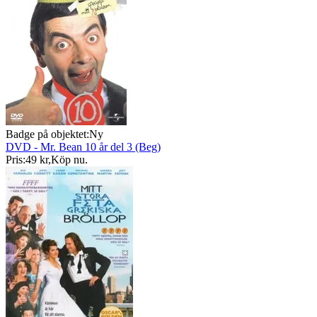
Badge på objektet:
Ny
DVD - Mr. Bean 10 år del 3 (Beg)
Pris:
49 kr
,
Köp nu
.