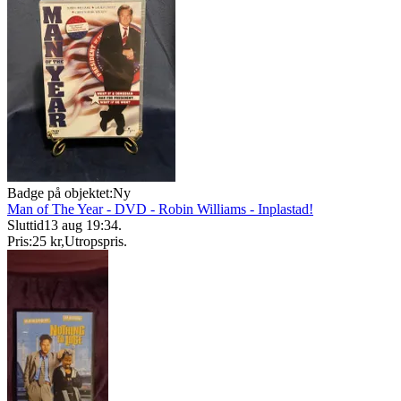
Badge på objektet:
Ny
Man of The Year - DVD - Robin Williams - Inplastad!
Sluttid
13 aug 19:34
.
Pris:
25 kr
,
Utropspris
.