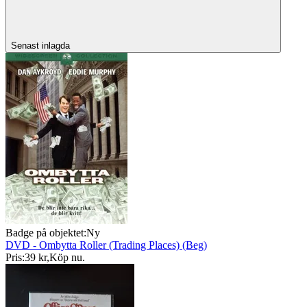
Senast inlagda
Badge på objektet:
Ny
DVD - Ombytta Roller (Trading Places) (Beg)
Pris:
39 kr
,
Köp nu
.