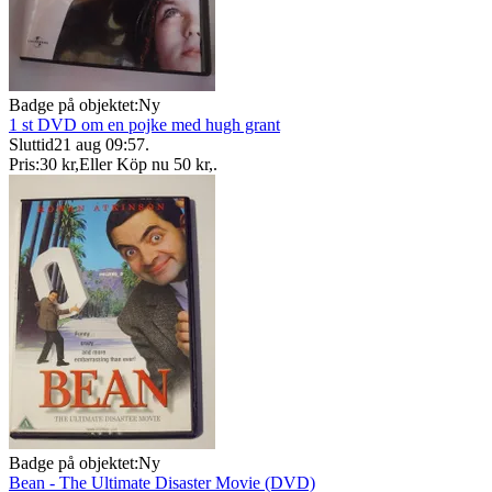
Badge på objektet:
Ny
1 st DVD om en pojke med hugh grant
Sluttid
21 aug 09:57
.
Pris:
30 kr
,
Eller Köp nu
50 kr
,
.
Badge på objektet:
Ny
Bean - The Ultimate Disaster Movie (DVD)