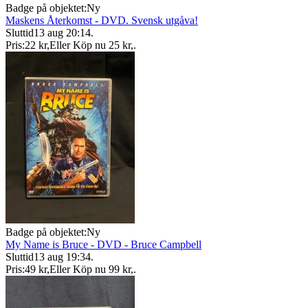
Badge på objektet:
Ny
Maskens Återkomst - DVD. Svensk utgåva!
Sluttid
13 aug 20:14
.
Pris:
22 kr
,
Eller Köp nu
25 kr
,
.
Badge på objektet:
Ny
My Name is Bruce - DVD - Bruce Campbell
Sluttid
13 aug 19:34
.
Pris:
49 kr
,
Eller Köp nu
99 kr
,
.