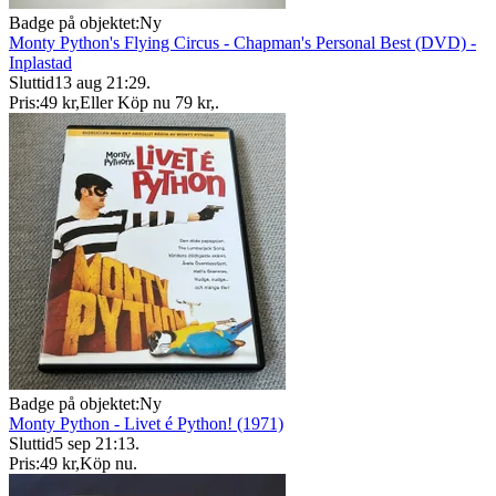
Badge på objektet:
Ny
Monty Python's Flying Circus - Chapman's Personal Best (DVD) -
Inplastad
Sluttid
13 aug 21:29
.
Pris:
49 kr
,
Eller Köp nu
79 kr
,
.
Badge på objektet:
Ny
Monty Python - Livet é Python! (1971)
Sluttid
5 sep 21:13
.
Pris:
49 kr
,
Köp nu
.