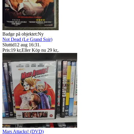
Badge på objektet:
Ny
Not Dead (Le Grand Soir)
Sluttid
12 aug 16:31
.
Pris:
19 kr
,
Eller Köp nu
29 kr
,
.
Mars Attacks! (DVD)