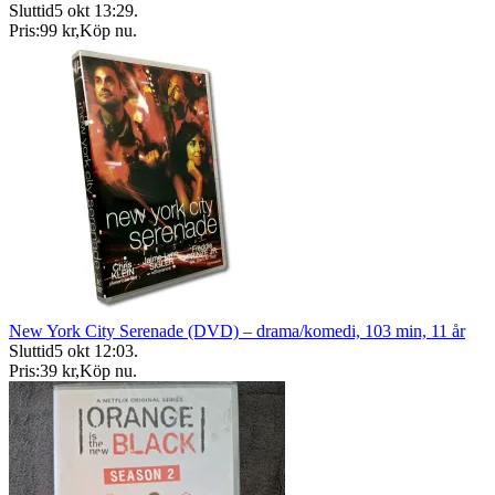
Sluttid
5 okt 13:29
.
Pris:
99 kr
,
Köp nu
.
New York City Serenade (DVD) – drama/komedi, 103 min, 11 år
Sluttid
5 okt 12:03
.
Pris:
39 kr
,
Köp nu
.