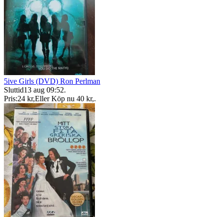
5ive Girls (DVD) Ron Perlman
Sluttid
13 aug 09:52
.
Pris:
24 kr
,
Eller Köp nu
40 kr
,
.