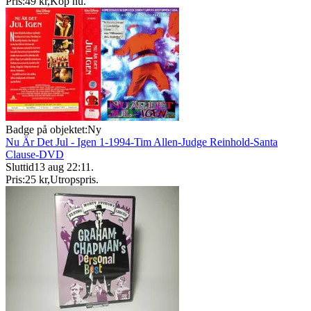
Pris:
49 kr
,
Köp nu
.
Badge på objektet:
Ny
Nu Är Det Jul - Igen 1-1994-Tim Allen-Judge Reinhold-Santa
Clause-DVD
Sluttid
13 aug 22:11
.
Pris:
25 kr
,
Utropspris
.